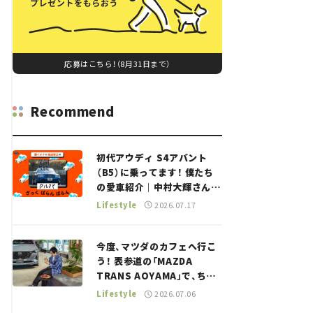
応募はこちら！（8月31日まで）
Recommend
初代アウディ S4アバント
（B5）に乗ってます！ 僕たち
の愛車紹介｜中村大輝さん
——瀬イオナと嶋田智之の
Lifestyle
2026.07.17
「クルマでざっくばらんばら
ん！」＃20
今度、マツダのカフェへ行こ
う！ 表参道の「MAZDA
TRANS AOYAMA」で、ちょ
っとひと息。——連載｜CCG
Lifestyle
2026.07.06
とクルマでどうする？＜第13