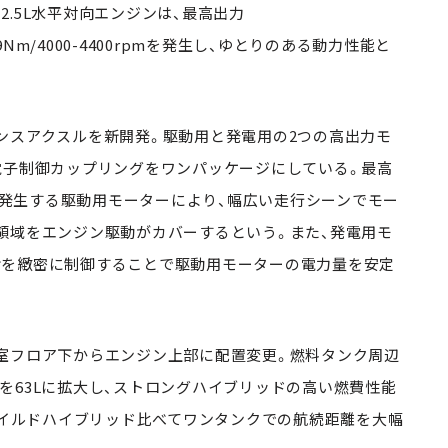
.5L水平対向エンジンは、最高出力
ク209Nm/4000-4400rpmを発生し、ゆとりのある動力性能と
ンスアクスルを新開発。駆動用と発電用の2つの高出力モ
電子制御カップリングをワンパッケージにしている。最高
0Nmを発生する駆動用モーターにより、幅広い走行シーンでモー
領域をエンジン駆動がカバーするという。また、発電用モ
給を緻密に制御することで駆動用モーターの電力量を安定
室フロア下からエンジン上部に配置変更。燃料タンク周辺
を63Lに拡大し、ストロングハイブリッドの高い燃費性能
せて、マイルドハイブリッド比べてワンタンクでの航続距離を大幅