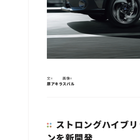
文=
画像=
原アキラ
スバル
ストロングハイブリ
ンを新開発