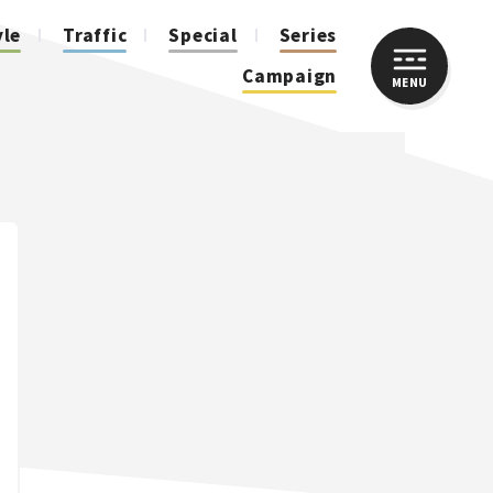
yle
Traffic
Special
Series
Campaign
MENU
CLOSE
人気のハッシュタグ
スズキ ジムニー｜Suzuki Jimny
スズキ｜Suzuki
マツダ｜Mazda
マツダ ロードスター｜Mazda Roadster