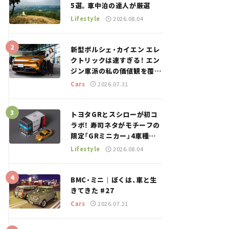
5選。車中泊の達人が厳選
Lifestyle
2026.08.04
新型ポルシェ・カイエン エレ
クトリックは速すぎる！ エン
ジン車派の私の価値観を覆し
た、新しいポルシェの走り。
Cars
2026.07.31
トヨタGRとスシローが初コ
ラボ！ 寿司ネタがモチーフの
限定「GRミニカー」4車種が
登場。入手方法は？【クルマ
Lifestyle
2026.08.04
とホビー】
BMC・ミニ｜ぼくは、車と生
きてきた #27
Cars
2026.07.21