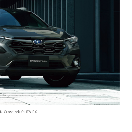
osstrek S:HEV EX