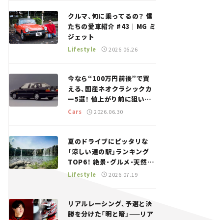
回＞
クルマ、何に乗ってるの？ 僕
たちの愛車紹介 #43｜MG ミ
ジェット
Lifestyle
2026.06.26
今なら“100万円前後”で買
える、国産ネオクラシックカ
ー5選！ 値上がり前に狙いた
い、中古車探しをお手伝い――ち
Cars
2026.06.30
ょっとイケてるマイカー選び
#02
夏のドライブにピッタリな
「涼しい道の駅」ランキング
TOP6！ 絶景・グルメ・天然ク
ーラーなど、避暑におすすめ
Lifestyle
2026.07.19
のスポットを紹介【道の駅マ
ニアの推し駅ガイド】vol.15
リアルレーシング、予選と決
勝を分けた「明と暗」——リア