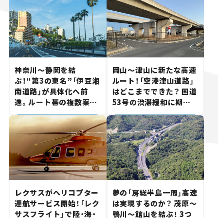
神奈川～静岡を結
岡山～津山に新たな高速
ぶ！“第3の東名”「伊豆湘
ルート！「空港津山道路」
南道路」が具体化へ前
はどこまでできた？ 国道
進。ルート帯の複数案検
53号の渋滞緩和に期待。
討へ。熱海まで信号ゼロ
岡山市側でも動きが【い
が実現？ 【いま気になる
ま気になる道路計画】
道路計画】
レクサスがヘリコプター
夢の「房総半島一周」高速
運航サービス開始！「レク
は実現するのか？ 茂原～
サスフライト」で陸・海・
鴨川～館山を結ぶ！ 3つ