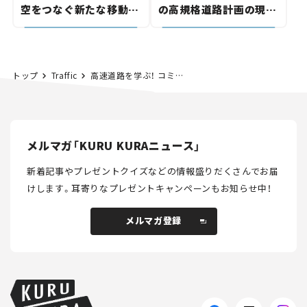
空をつなぐ新たな移動体
の高規格道路計画の現
験とは
状。「館山鴨川道路」で検
討進む【いま気になる道
路計画】
トップ
Traffic
高速道路を学ぶ！ コミュニケーション・プラザ川崎でイベント開催！ 3月24日まで。
メルマガ「KURU KURAニュース」
新着記事やプレゼントクイズなどの情報盛りだくさんでお届
けします。
耳寄りなプレゼントキャンペーンもお知らせ中！
メルマガ登録
メルマガ登録