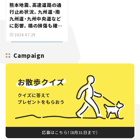
熊本地震、高速道路の通
行止め状況。九州道・南
九州道・九州中央道など
に影響。橋の損傷も確認
【道路のニュース】
2026.07.29
Campaign
応募はこちら！（8月31日まで）