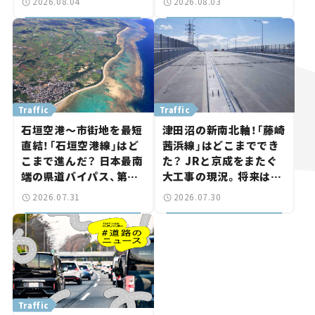
2026.08.04
2026.08.03
ま気になる道路計画】
討進む【いま気になる道
路計画】
Traffic
Traffic
石垣空港～市街地を最短
津田沼の新南北軸！「藤崎
直結！「石垣空港線」はど
茜浜線」はどこまででき
こまで進んだ？ 日本最南
た？ JRと京成をまたぐ
端の県道バイパス、第2
大工事の現況。将来は
工区も延伸開通 【いま気
「習志野～鎌ケ谷」を最短
2026.07.31
2026.07.30
になる道路計画】
直結【いま気になる道路
計画】
Traffic