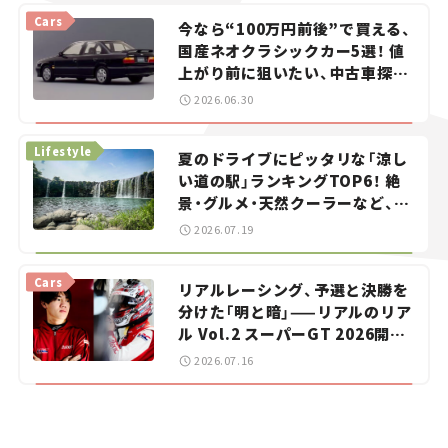
Cars
今なら“100万円前後”で買える、
国産ネオクラシックカー5選！ 値
上がり前に狙いたい、中古車探し
をお手伝い――ちょっとイケてるマ
2026.06.30
イカー選び #02
Lifestyle
夏のドライブにピッタリな「涼し
い道の駅」ランキングTOP6！ 絶
景・グルメ・天然クーラーなど、避
暑におすすめのスポットを紹介
2026.07.19
【道の駅マニアの推し駅ガイド】
vol.15
Cars
リアルレーシング、予選と決勝を
分けた「明と暗」——リアルのリア
ル Vol.2 スーパーGT 2026開幕
戦 岡山国際サーキット
2026.07.16