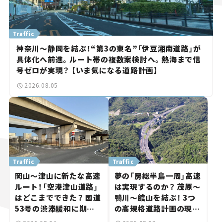
Traffic
神奈川～静岡を結ぶ！“第3の東名”「伊豆湘南道路」が
具体化へ前進。ルート帯の複数案検討へ。熱海まで信
号ゼロが実現？ 【いま気になる道路計画】
2026.08.05
Traffic
Traffic
岡山～津山に新たな高速
夢の「房総半島一周」高速
ルート！「空港津山道路」
は実現するのか？ 茂原～
はどこまでできた？ 国道
鴨川～館山を結ぶ！ 3つ
53号の渋滞緩和に期待。
の高規格道路計画の現
岡山市側でも動きが【い
状。「館山鴨川道路」で検