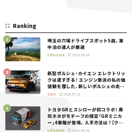
Ranking
埼玉の穴場ドライブスポット5選。車
中泊の達人が厳選
Lifestyle
2026.08.04
新型ポルシェ・カイエン エレクトリッ
クは速すぎる！ エンジン車派の私の価
値観を覆した、新しいポルシェの走
り。
Cars
2026.07.31
トヨタGRとスシローが初コラボ！ 寿
司ネタがモチーフの限定「GRミニカ
ー」4車種が登場。入手方法は？【クル
マとホビー】
Lifestyle
2026.08.04