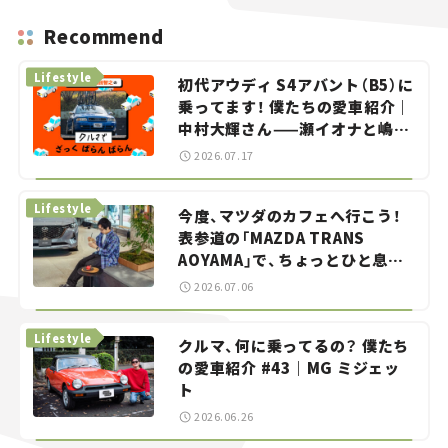
Recommend
Lifestyle
初代アウディ S4アバント（B5）に
乗ってます！ 僕たちの愛車紹介｜
中村大輝さん——瀬イオナと嶋田
智之の「クルマでざっくばらんば
2026.07.17
らん！」＃20
Lifestyle
今度、マツダのカフェへ行こう！
表参道の「MAZDA TRANS
AOYAMA」で、ちょっとひと息。
——連載｜CCGとクルマでどうす
2026.07.06
る？＜第13回＞
Lifestyle
クルマ、何に乗ってるの？ 僕たち
の愛車紹介 #43｜MG ミジェッ
ト
2026.06.26