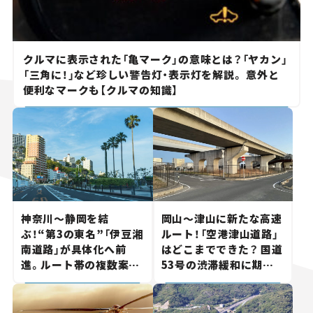
クルマに表示された「亀マーク」の意味とは？「ヤカン」
「三角に！」など珍しい警告灯・表示灯を解説。 意外と
便利なマークも【クルマの知識】
神奈川～静岡を結
岡山～津山に新たな高速
ぶ！“第3の東名”「伊豆湘
ルート！「空港津山道路」
南道路」が具体化へ前
はどこまでできた？ 国道
進。ルート帯の複数案検
53号の渋滞緩和に期待。
討へ。熱海まで信号ゼロ
岡山市側でも動きが【い
が実現？ 【いま気になる
ま気になる道路計画】
道路計画】