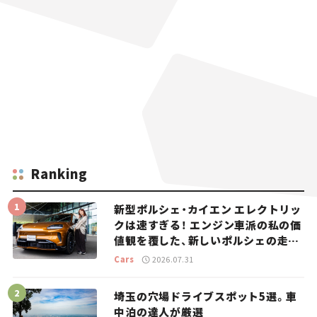
Ranking
新型ポルシェ・カイエン エレクトリッ
クは速すぎる！ エンジン車派の私の価
値観を覆した、新しいポルシェの走
り。
Cars
2026.07.31
埼玉の穴場ドライブスポット5選。車
中泊の達人が厳選