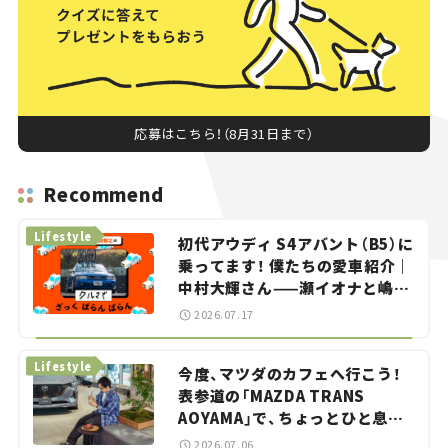
応募はこちら！（8月31日まで）
Recommend
Lifestyle
初代アウディ S4アバント（B5）に
乗ってます！ 僕たちの愛車紹介｜
中村大輝さん——瀬イオナと嶋田
智之の「クルマでざっくばらんば
2026.07.17
らん！」＃20
Lifestyle
今度、マツダのカフェへ行こう！
表参道の「MAZDA TRANS
AOYAMA」で、ちょっとひと息。
——連載｜CCGとクルマでどうす
2026.07.06