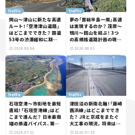
Traffic
Traffic
岡山～津山に新たな高速
夢の「房総半島一周」高速
ルート！「空港津山道路」
は実現するのか？ 茂原～
はどこまでできた？ 国道
鴨川～館山を結ぶ！ 3つ
53号の渋滞緩和に期待。
の高規格道路計画の現
岡山市側でも動きが【い
状。「館山鴨川道路」で検
2026.08.04
2026.08.03
ま気になる道路計画】
討進む【いま気になる道
路計画】
Traffic
Traffic
石垣空港～市街地を最短
津田沼の新南北軸！「藤崎
直結！「石垣空港線」はど
茜浜線」はどこまででき
こまで進んだ？ 日本最南
た？ JRと京成をまたぐ
端の県道バイパス、第2
大工事の現況。将来は
工区も延伸開通 【いま気
「習志野～鎌ケ谷」を最短
2026.07.31
2026.07.30