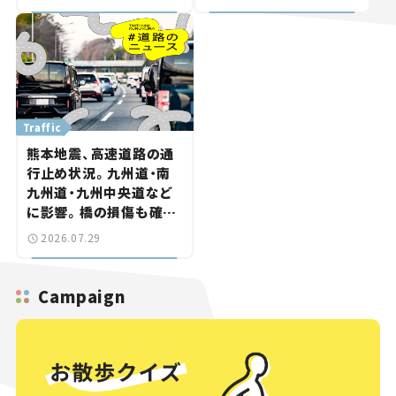
になる道路計画】
直結【いま気になる道路
計画】
Traffic
熊本地震、高速道路の通
行止め状況。九州道・南
九州道・九州中央道など
に影響。橋の損傷も確認
【道路のニュース】
2026.07.29
Campaign