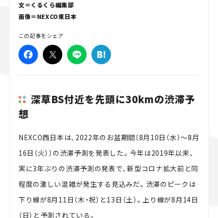
文＝くるくら編集部
スズキ ジムニー｜Suzuki Jimny
スズキ｜Suzuki
画像＝NEXCO東日本
マツダ｜Mazda
マツダ ロードスター｜Mazda Roadster
この記事をシェア
深草BS付近を先頭に30kmの渋滞予
想
NEXCO西日本は、2022年のお盆期間〔8月10日（水）〜8月
16日（火）〕の渋滞予測を発表した。今年は2019年以来、
実に3年ぶりの渋滞予測の発表で、新型コロナ拡大前と同
程度の激しい混雑が発生する見込みだ。渋滞のピークは
下り線が8月11日（木・祝）と13日（土）。上り線が8月14日
（日）と予測されている。