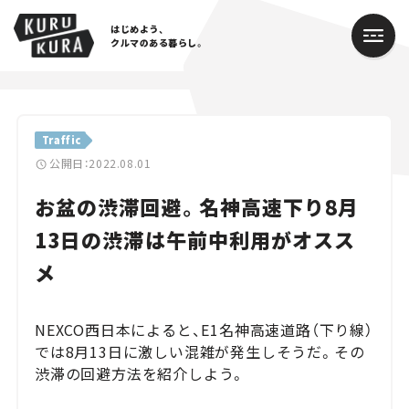
はじめよう、
クルマのある暮らし。
カテゴリ
Traffic
Cars
公開日：2022.08.01
お盆の渋滞回避。名神高速下り8月
Lifestyle
13日の渋滞は午前中利用がオスス
Traffic
メ
Special
NEXCO西日本によると、E1名神高速道路（下り線）
Series
では8月13日に激しい混雑が発生しそうだ。その
渋滞の回避方法を紹介しよう。
Campaign
人気のハッシュタグ