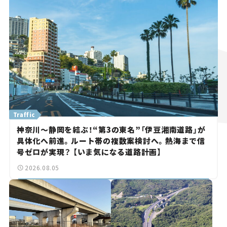
Traffic
神奈川～静岡を結ぶ！“第3の東名”「伊豆湘南道路」が
具体化へ前進。ルート帯の複数案検討へ。熱海まで信
号ゼロが実現？ 【いま気になる道路計画】
2026.08.05