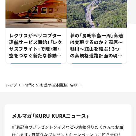
レクサスがヘリコプター
夢の「房総半島一周」高速
運航サービス開始！「レク
は実現するのか？ 茂原～
サスフライト」で陸・海・
鴨川～館山を結ぶ！ 3つ
空をつなぐ新たな移動体
の高規格道路計画の現
験とは
状。「館山鴨川道路」で検
討進む【いま気になる道
路計画】
トップ
Traffic
お盆の渋滞回避。名神高速下り8月13日の渋滞は午前中利用がオススメ
メルマガ「KURU KURAニュース」
新着記事やプレゼントクイズなどの情報盛りだくさんでお届
けします。
耳寄りなプレゼントキャンペーンもお知らせ中！