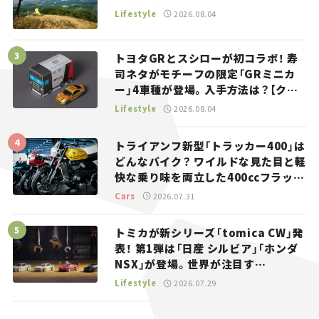
Lifestyle
2026.08.04
トヨタGRとスシローが初コラボ！ 寿
司ネタがモチーフの限定「GRミニカ
ー」4車種が登場。入手方法は？【クル
マとホビー】
Lifestyle
2026.08.04
トライアンフ新型「トラッカー400」は
どんなバイク？ ワイルドな見た目と軽
快な乗り味を両立した400ccフラット
トラッカー【試乗レビュー】
Cars
2026.07.31
トミカが新シリーズ「tomica CW」発
表！ 第1弾は「日産 シルビア」「ホンダ
NSX」が登場。世界が注目す
る“JDM”に焦点【クルマとホビー】
Lifestyle
2026.07.29