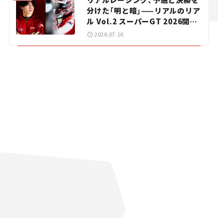
分けた「明と暗」——リアルのリア
ル Vol.2 スーパーGT 2026開幕
戦 岡山国際サーキット
2026.07.16