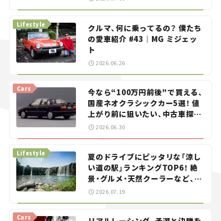
る？＜第13回＞
Lifestyle
クルマ、何に乗ってるの？ 僕たち
の愛車紹介 #43｜MG ミジェッ
ト
2026.06.26
Cars
今なら“100万円前後”で買える、
国産ネオクラシックカー5選！ 値
上がり前に狙いたい、中古車探し
をお手伝い――ちょっとイケてるマ
2026.06.30
イカー選び #02
Lifestyle
夏のドライブにピッタリな「涼し
い道の駅」ランキングTOP6！ 絶
景・グルメ・天然クーラーなど、避
暑におすすめのスポットを紹介
2026.07.19
【道の駅マニアの推し駅ガイド】
vol.15
Cars
リアルレーシング、予選と決勝を