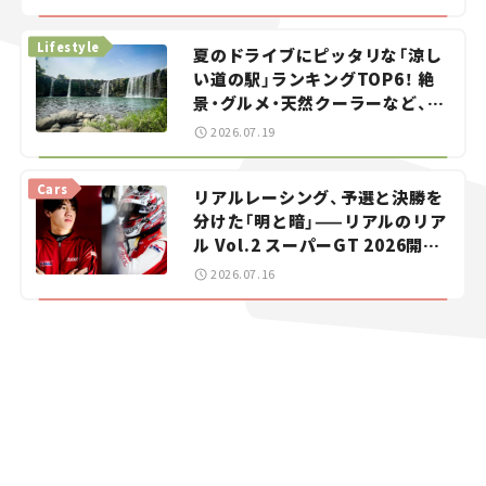
イカー選び #02
Lifestyle
夏のドライブにピッタリな「涼し
い道の駅」ランキングTOP6！ 絶
景・グルメ・天然クーラーなど、避
暑におすすめのスポットを紹介
2026.07.19
【道の駅マニアの推し駅ガイド】
vol.15
Cars
リアルレーシング、予選と決勝を
分けた「明と暗」——リアルのリア
ル Vol.2 スーパーGT 2026開幕
戦 岡山国際サーキット
2026.07.16