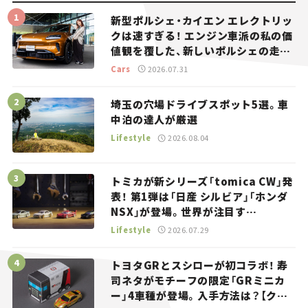
新型ポルシェ・カイエン エレクトリッ
クは速すぎる！ エンジン車派の私の価
値観を覆した、新しいポルシェの走
り。
Cars
2026.07.31
埼玉の穴場ドライブスポット5選。車
中泊の達人が厳選
Lifestyle
2026.08.04
トミカが新シリーズ「tomica CW」発
表！ 第1弾は「日産 シルビア」「ホンダ
NSX」が登場。世界が注目す
る“JDM”に焦点【クルマとホビー】
Lifestyle
2026.07.29
トヨタGRとスシローが初コラボ！ 寿
司ネタがモチーフの限定「GRミニカ
ー」4車種が登場。入手方法は？【クル