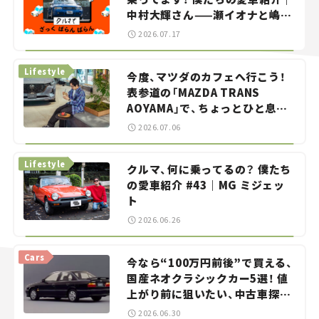
中村大輝さん——瀬イオナと嶋田
智之の「クルマでざっくばらんば
2026.07.17
らん！」＃20
Lifestyle
今度、マツダのカフェへ行こう！
表参道の「MAZDA TRANS
AOYAMA」で、ちょっとひと息。
——連載｜CCGとクルマでどうす
2026.07.06
る？＜第13回＞
Lifestyle
クルマ、何に乗ってるの？ 僕たち
の愛車紹介 #43｜MG ミジェッ
ト
2026.06.26
Cars
今なら“100万円前後”で買える、
国産ネオクラシックカー5選！ 値
上がり前に狙いたい、中古車探し
をお手伝い――ちょっとイケてるマ
2026.06.30