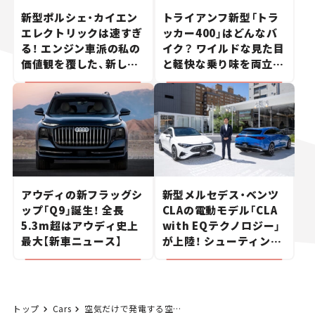
新型ポルシェ・カイエン
トライアンフ新型「トラ
エレクトリックは速すぎ
ッカー400」はどんなバ
る！ エンジン車派の私の
イク？ ワイルドな見た目
価値観を覆した、新しい
と軽快な乗り味を両立し
ポルシェの走り。
た400ccフラットトラッ
カー【試乗レビュー】
アウディの新フラッグシ
新型メルセデス・ベンツ
ップ「Q9」誕生！ 全長
CLAの電動モデル「CLA
5.3m超はアウディ史上
with EQテクノロジー」
最大【新車ニュース】
が上陸！ シューティング
ブレークも発売【新車ニ
ュース】
トップ
Cars
空気だけで発電する空気発電池「AETERNUS（エイターナス）」とは【オフィス防災EXPO 2019】