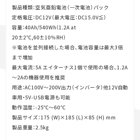
製品種類：空気亜鉛電池（一次電池）パック
定格電圧：DC12V（最大電圧：DC15.0V≦）
容量：40Ah/540Wh（1.2A at
20±2℃,60±10％RH）
※電池を並列接続した場合、電池容量は最大3倍
まで増加
最大電流：5A エイターナス1個で使用の場合、1.2A
～2Aの機器使用を推奨
用途：AC100V～200V出力（インバータ）他12V自動
車用・5V-USB電源も可能
動作温度：-25℃～60℃
製品サイズ：175 (W)×185 (L)×85 (H) mm
製品重量：2.5kg