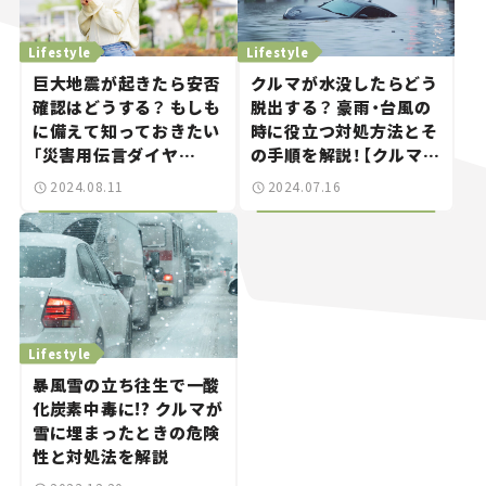
Lifestyle
Lifestyle
巨大地震が起きたら安否
クルマが水没したらどう
確認はどうする？ もしも
脱出する？ 豪雨・台風の
に備えて知っておきたい
時に役立つ対処方法とそ
「災害用伝言ダイヤ
の手順を解説！【クルマと
ル“171”」と「災害用伝
防災】
2024.08.11
2024.07.16
言板“web171”」の使い
方。
Lifestyle
暴風雪の立ち往生で一酸
化炭素中毒に!? クルマが
雪に埋まったときの危険
性と対処法を解説