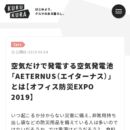
はじめよう、
クルマのある暮らし。
カテゴリ
Cars
Cars
公開日：2019.06.04
空気だけで発電する空気発電池
Lifestyle
「AETERNUS（エイターナス）」
Traffic
とは【オフィス防災EXPO
Special
2019】
Series
いつ起こるか分からない災害に備え、非常用持ち
Campaign
出し袋などの防災用品を備えている人は多いので
はないだろうか。では電源はどうだろう？ 食料
人気のハッシュタグ