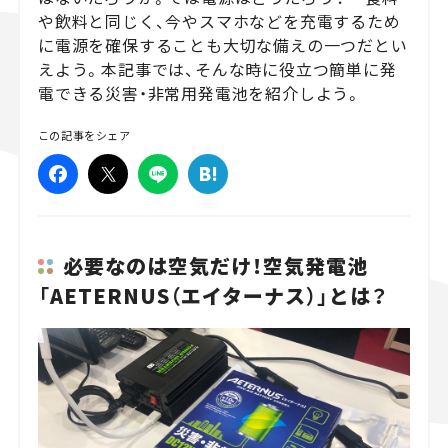
や飲料と同じく、今やスマホなどを充電するため
スズキ ジムニー｜Suzuki Jimny
スズキ｜Suzuki
に電源を確保することも大切な備えの一つだとい
マツダ｜Mazda
マツダ ロードスター｜Mazda Roadster
えよう。本記事では、そんな時に役立つ簡単に発
電できる災害・非常用発電池を紹介しよう。
この記事をシェア
必要なのは空気だけ！空気発電池
「AETERNUS（エイターナス）」とは？