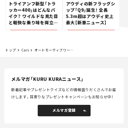
トライアンフ新型「トラ
アウディの新フラッグシ
ッカー400」はどんなバ
ップ「Q9」誕生！ 全長
イク？ ワイルドな見た目
5.3m超はアウディ史上
と軽快な乗り味を両立し
最大【新車ニュース】
た400ccフラットトラッ
カー【試乗レビュー】
トップ
Cars
オートモーティブワールド2019。S660やItoPの軽量化に活用された素材。
メルマガ「KURU KURAニュース」
新着記事やプレゼントクイズなどの情報盛りだくさんでお届
けします。
耳寄りなプレゼントキャンペーンもお知らせ中！
メルマガ登録