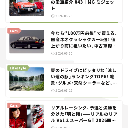
の愛車紹介 #43｜MG ミジェッ
ト
2026.06.26
Cars
今なら“100万円前後”で買える、
国産ネオクラシックカー5選！ 値
上がり前に狙いたい、中古車探し
をお手伝い――ちょっとイケてるマ
2026.06.30
イカー選び #02
Lifestyle
夏のドライブにピッタリな「涼し
い道の駅」ランキングTOP6！ 絶
景・グルメ・天然クーラーなど、避
暑におすすめのスポットを紹介
2026.07.19
【道の駅マニアの推し駅ガイド】
vol.15
Cars
リアルレーシング、予選と決勝を
分けた「明と暗」——リアルのリア
ル Vol.2 スーパーGT 2026開幕
戦 岡山国際サーキット
2026.07.16