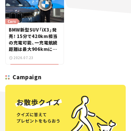
Cars
BMW新型SUV「iX3」発
売！ 15分で420km相当
の充電可能、一充電航続
距離は最大906kmに。
サッカー中村敬斗選手も
2026.07.23
登場【新車ニュース】
Campaign