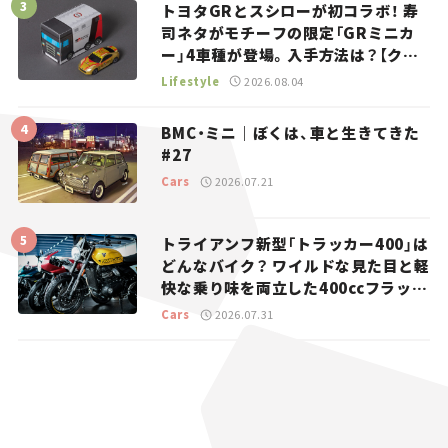
トヨタGRとスシローが初コラボ！ 寿
司ネタがモチーフの限定「GRミニカ
ー」4車種が登場。入手方法は？【クル
マとホビー】
Lifestyle
2026.08.04
BMC・ミニ｜ぼくは、車と生きてきた
#27
Cars
2026.07.21
トライアンフ新型「トラッカー400」は
どんなバイク？ ワイルドな見た目と軽
快な乗り味を両立した400ccフラット
トラッカー【試乗レビュー】
Cars
2026.07.31