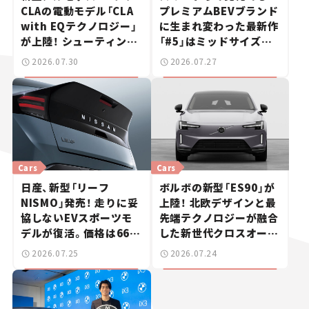
CLAの電動モデル「CLA
プレミアムBEVブランド
with EQテクノロジー」
に生まれ変わった最新作
が上陸！ シューティング
「#5」はミッドサイズ
ブレークも発売【新車ニ
SUV！【日本未発売のク
2026.07.30
2026.07.27
ュース】
ルマたち#18】
Cars
Cars
日産、新型「リーフ
ボルボの新型「ES90」が
NISMO」発売！ 走りに妥
上陸！ 北欧デザインと最
協しないEVスポーツモ
先端テクノロジーが融合
デルが復活。価格は660
した新世代クロスオーバ
万円から【新車ニュース】
ー【新車ニュース】
2026.07.25
2026.07.24