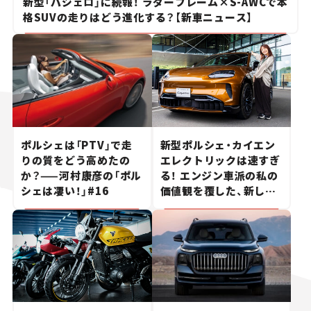
新型「パジェロ」に続報！ ラダーフレーム×S-AWCで本
格SUVの走りはどう進化する？【新車ニュース】
ポルシェは「PTV」で走
新型ポルシェ・カイエン
りの質をどう高めたの
エレクトリックは速すぎ
か？——河村康彦の「ポル
る！ エンジン車派の私の
シェは凄い！」#16
価値観を覆した、新しい
ポルシェの走り。