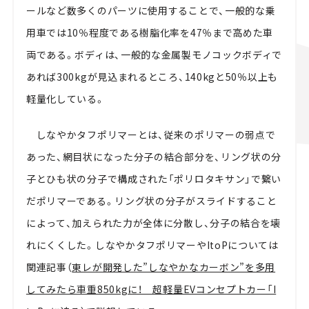
ールなど数多くのパーツに使用することで、一般的な乗
用車では10％程度である樹脂化率を47％まで高めた車
両である。ボディは、一般的な金属製モノコックボディで
あれば300kgが見込まれるところ、140kgと50％以上も
軽量化している。
しなやかタフポリマーとは、従来のポリマーの弱点で
あった、網目状になった分子の結合部分を、リング状の分
子とひも状の分子で構成された「ポリロタキサン」で繋い
だポリマーである。リング状の分子がスライドすること
によって、加えられた力が全体に分散し、分子の結合を壊
れにくくした。しなやかタフポリマーやItoPについては
関連記事（
東レが開発した”しなやかなカーボン”を多用
してみたら車重850kgに！ 超軽量EVコンセプトカー「I