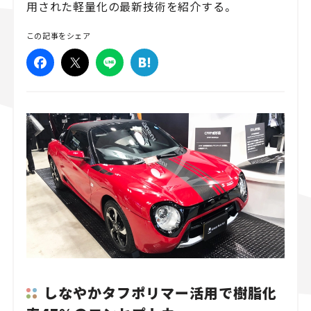
用された軽量化の最新技術を紹介する。
スズキ ジムニー｜Suzuki Jimny
スズキ｜Suzuki
マツダ｜Maz
この記事をシェア
マツダ ロードスター｜Mazda Roadster
しなやかタフポリマー活用で樹脂化