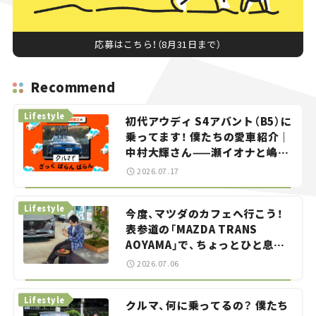
応募はこちら！（8月31日まで）
Recommend
Lifestyle
初代アウディ S4アバント（B5）に
乗ってます！ 僕たちの愛車紹介｜
中村大輝さん——瀬イオナと嶋田
智之の「クルマでざっくばらんば
2026.07.17
らん！」＃20
Lifestyle
今度、マツダのカフェへ行こう！
表参道の「MAZDA TRANS
AOYAMA」で、ちょっとひと息。
——連載｜CCGとクルマでどうす
2026.07.06
る？＜第13回＞
Lifestyle
クルマ、何に乗ってるの？ 僕たち