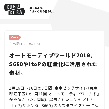
はじめよう、
クルマのある暮らし。
カテゴリ
Cars
Cars
公開日：2019.01.25
オートモーティブワールド2019。
Lifestyle
S660やItoPの軽量化に活用された
Traffic
素材。
Special
1月16日～18日の3日間、東京ビッグサイト（東京
Series
都江東区）で「第11回 オートモーティブワールド」
が開催された。同展に展示されたコンセプトカー
Campaign
「ItoP」やホンダ「S660」のカスタマイズカーに採
人気のハッシュタグ