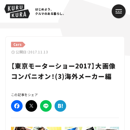
はじめよう、
クルマのある暮らし。
カテゴリ
Cars
Cars
公開日：2017.11.13
【東京モーターショー2017】大画像
Lifestyle
コンパニオン！(3)海外メーカー編
Traffic
Special
この記事をシェア
Series
Campaign
人気のハッシュタグ