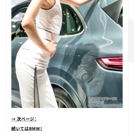
→ 次ページ：
続いてはBMW！