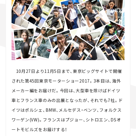
スズキ ジムニー｜Suzuki Jimny
スズキ｜Suzuki
マツダ｜Mazda
マツダ ロードスター｜Mazda Roadster
10月27日より11月5日まで、東京ビッグサイトで開催
された第45回東京モーターショー2017。3本目は、海外
メーカー編をお届けだ。今回は、大型車を除けばドイツ
車とフランス車のみの出展となったが、それでも7社。ド
イツはポルシェ、BMW、メルセデス・ベンツ、フォルクス
ワーゲン(VW)。フランスはプジョー、シトロエン、DSオ
ートモビルズをお届けする！