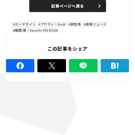
n
d
記事ページへ戻る
m
e
u
d
t
:
e
4
8
カーデザイン
アウディ｜Audi
新型車
新車ニュース
.
細田 靖｜Yasushi HOSODA
8
9
%
この記事をシェア