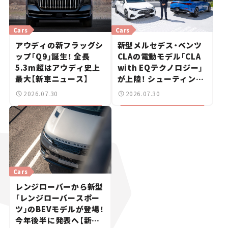
Cars
Cars
アウディの新フラッグシ
新型メルセデス・ベンツ
ップ「Q9」誕生！ 全長
CLAの電動モデル「CLA
5.3m超はアウディ史上
with EQテクノロジー」
最大【新車ニュース】
が上陸！ シューティング
ブレークも発売【新車ニ
2026.07.30
2026.07.30
ュース】
Cars
レンジローバーから新型
「レンジローバースポー
ツ」のBEVモデルが登場！
今年後半に発表へ【新車