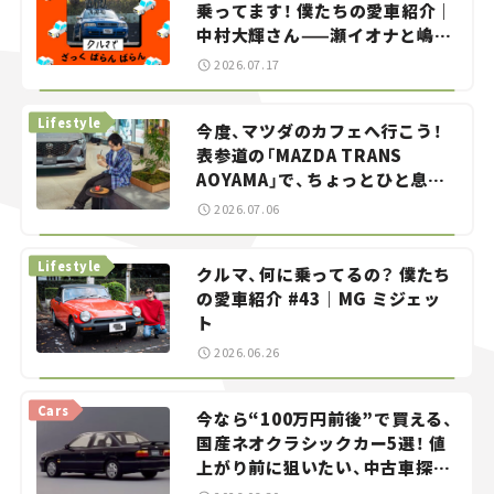
乗ってます！ 僕たちの愛車紹介｜
中村大輝さん——瀬イオナと嶋田
智之の「クルマでざっくばらんば
2026.07.17
らん！」＃20
Lifestyle
今度、マツダのカフェへ行こう！
表参道の「MAZDA TRANS
AOYAMA」で、ちょっとひと息。
——連載｜CCGとクルマでどうす
2026.07.06
る？＜第13回＞
Lifestyle
クルマ、何に乗ってるの？ 僕たち
の愛車紹介 #43｜MG ミジェッ
ト
2026.06.26
Cars
今なら“100万円前後”で買える、
国産ネオクラシックカー5選！ 値
上がり前に狙いたい、中古車探し
をお手伝い――ちょっとイケてるマ