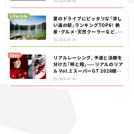
2026.06.30
イカー選び #02
Lifestyle
夏のドライブにピッタリな「涼し
い道の駅」ランキングTOP6！ 絶
景・グルメ・天然クーラーなど、避
暑におすすめのスポットを紹介
2026.07.19
【道の駅マニアの推し駅ガイド】
vol.15
Cars
リアルレーシング、予選と決勝を
分けた「明と暗」——リアルのリア
ル Vol.2 スーパーGT 2026開幕
戦 岡山国際サーキット
2026.07.16