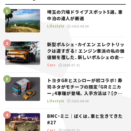
埼玉の穴場ドライブスポット5選。車
中泊の達人が厳選
Lifestyle
2026.08.04
新型ポルシェ・カイエン エレクトリッ
クは速すぎる！ エンジン車派の私の価
値観を覆した、新しいポルシェの走
り。
Cars
2026.07.31
トヨタGRとスシローが初コラボ！ 寿
司ネタがモチーフの限定「GRミニカ
ー」4車種が登場。入手方法は？【クル
マとホビー】
Lifestyle
2026.08.04
BMC・ミニ｜ぼくは、車と生きてきた
#27
Cars
2026.07.21