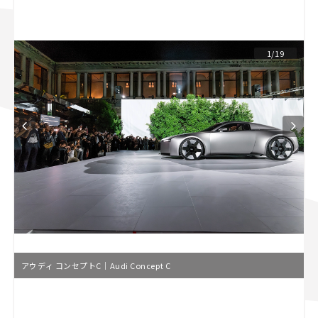
スズキ ジムニー｜Suzuki Jimny
スズキ｜Suzuki
マツダ｜Mazda
マツダ ロードスター｜Mazda Roadster
1/19
アウディ コンセプトC｜Audi Concept C
L
o
/
U
a