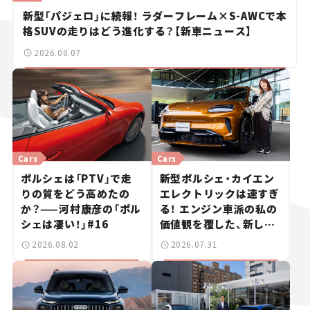
新型「パジェロ」に続報！ ラダーフレーム×S-AWCで本
格SUVの走りはどう進化する？【新車ニュース】
2026.08.07
Cars
Cars
ポルシェは「PTV」で走
新型ポルシェ・カイエン
りの質をどう高めたの
エレクトリックは速すぎ
か？——河村康彦の「ポル
る！ エンジン車派の私の
シェは凄い！」#16
価値観を覆した、新しい
ポルシェの走り。
2026.08.02
2026.07.31