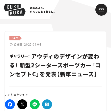
はじめよう、
クルマのある暮らし。
カテゴリ
Cars
Cars
公開日：2025.09.04
アウディのデザインが変わ
Lifestyle
ギャラリー：
る！ 新型2シータースポーツカー「コ
Traffic
ンセプトC」を発表【新車ニュース】
Special
Series
この記事をシェア
Campaign
人気のハッシュタグ