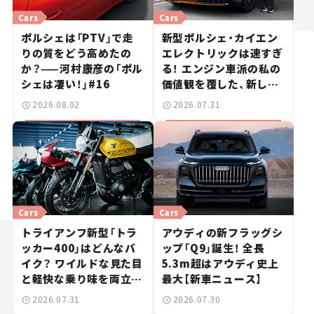
Cars
Cars
ポルシェは「PTV」で走
新型ポルシェ・カイエン
りの質をどう高めたの
エレクトリックは速すぎ
か？——河村康彦の「ポル
る！ エンジン車派の私の
シェは凄い！」#16
価値観を覆した、新しい
ポルシェの走り。
2026.08.02
2026.07.31
Cars
Cars
トライアンフ新型「トラ
アウディの新フラッグシ
ッカー400」はどんなバ
ップ「Q9」誕生！ 全長
イク？ ワイルドな見た目
5.3m超はアウディ史上
と軽快な乗り味を両立し
最大【新車ニュース】
た400ccフラットトラッ
2026.07.31
2026.07.30
カー【試乗レビュー】