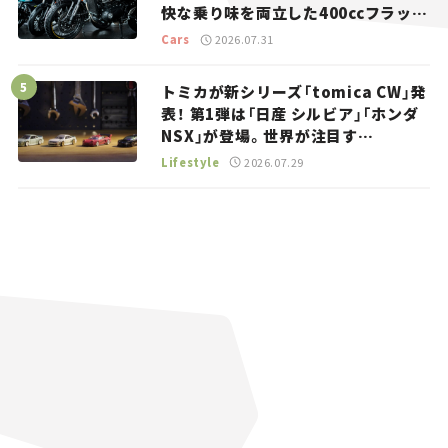
快な乗り味を両立した400ccフラット
トラッカー【試乗レビュー】
Cars
2026.07.31
トミカが新シリーズ「tomica CW」発
表！ 第1弾は「日産 シルビア」「ホンダ
NSX」が登場。世界が注目す
る“JDM”に焦点【クルマとホビー】
Lifestyle
2026.07.29