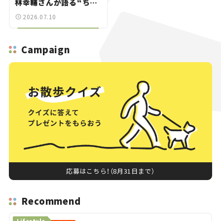
林幸輔さんが語る“ちょ
うどいいスポーツカ
2026.07.10
ー”の魅力
Campaign
応募はこちら！（8月31日まで）
Recommend
Lifestyle