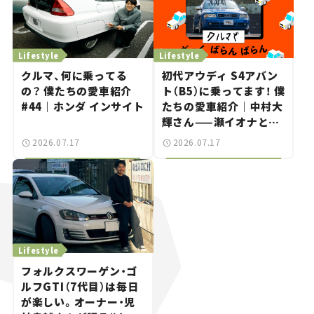
Lifestyle
Lifestyle
クルマ、何に乗ってる
初代アウディ S4アバン
の？ 僕たちの愛車紹介
ト（B5）に乗ってます！ 僕
#44｜ホンダ インサイト
たちの愛車紹介｜中村大
輝さん——瀬イオナと嶋
田智之の「クルマでざっ
2026.07.17
2026.07.17
くばらんばらん！」＃20
Lifestyle
フォルクスワーゲン・ゴ
ルフGTI（7代目）は毎日
が楽しい。オーナー・児