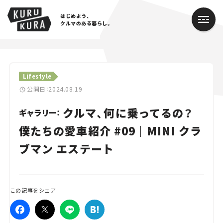
はじめよう、
クルマのある暮らし。
カテゴリ
Lifestyle
Cars
公開日：2024.08.19
クルマ、何に乗ってるの？
Lifestyle
ギャラリー：
僕たちの愛車紹介 #09｜MINI クラ
Traffic
ブマン エステート
Special
Series
この記事をシェア
Campaign
人気のハッシュタグ