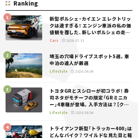
Ranking
新型ポルシェ・カイエン エレクトリッ
クは速すぎる！ エンジン車派の私の価
値観を覆した、新しいポルシェの走
り。
Cars
2026.07.31
埼玉の穴場ドライブスポット5選。車
中泊の達人が厳選
Lifestyle
2026.08.04
トヨタGRとスシローが初コラボ！ 寿
司ネタがモチーフの限定「GRミニカ
ー」4車種が登場。入手方法は？【クル
マとホビー】
Lifestyle
2026.08.04
トライアンフ新型「トラッカー400」は
どんなバイク？ ワイルドな見た目と軽