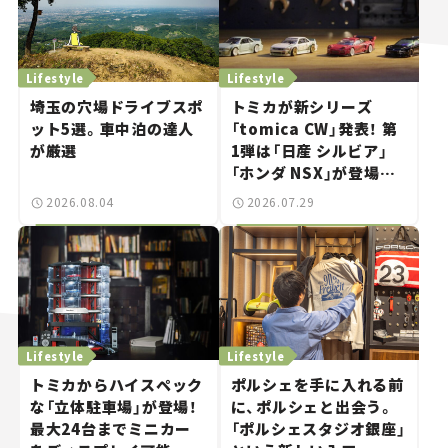
Lifestyle
Lifestyle
埼玉の穴場ドライブスポ
トミカが新シリーズ
ット5選。車中泊の達人
「tomica CW」発表！ 第
が厳選
1弾は「日産 シルビア」
「ホンダ NSX」が登場。
世界が注目す
2026.08.04
2026.07.29
る“JDM"に焦点【クルマ
とホビー】
Lifestyle
Lifestyle
トミカからハイスペック
ポルシェを手に入れる前
な「立体駐車場」が登場！
に、ポルシェと出会う。
最大24台までミニカー
「ポルシェスタジオ銀座」