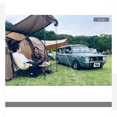
スズキ ジムニー｜Suzuki Jimny
スズキ｜Suzuki
マツダ｜Mazda
マツダ ロードスター｜Mazda Roadster
1/16
L
o