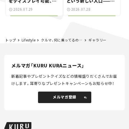
をディスプレイ可能、特
という新しい入口——連
別な「日産 GT-R
載｜CCGとクルマでどう
2026.07.29
2026.07.28
NISMO」も付属【クルマ
する？＜第14回＞
とホビー】
トップ
Lifestyle
クルマ、何に乗ってるの？ 僕たちの愛車紹介 #09｜MINI クラブマン エステート
ギャラリー
メルマガ「KURU KURAニュース」
新着記事やプレゼントクイズなどの情報盛りだくさんでお届
けします。
耳寄りなプレゼントキャンペーンもお知らせ中！
メルマガ登録