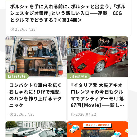
ポルシェを手に入れる前に、ポルシェと出会う。「ポル
シェスタジオ銀座」という新しい入口——連載｜CCG
とクルマでどうする？＜第14回＞
2026.07.28
Lifestyle
Lifestyle
コンパクトな車内を広く
『イタリア発 大矢アキオ
おしゃれに！ DIYで理想
ロレンツォの今日もクル
のバンを作り上げるテク
マでアンディアーモ！』第
ニック
67回【Movie】——新しい
スーパーカーショーで起
2026.07.28
2026.07.22
きた、若者たちの「驚き」