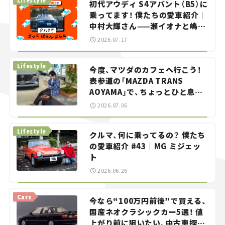
初代アウディ S4アバント（B5）に
乗ってます！ 僕たちの愛車紹介｜
中村大輝さん——瀬イオナと嶋田
智之の「クルマでざっくばらんば
2026.07.17
らん！」＃20
Lifestyle
今度、マツダのカフェへ行こう！
表参道の「MAZDA TRANS
AOYAMA」で、ちょっとひと息。
——連載｜CCGとクルマでどうす
2026.07.06
る？＜第13回＞
Lifestyle
クルマ、何に乗ってるの？ 僕たち
の愛車紹介 #43｜MG ミジェッ
ト
2026.06.26
Cars
今なら“100万円前後”で買える、
国産ネオクラシックカー5選！ 値
上がり前に狙いたい、中古車探し