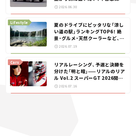
をお手伝い――ちょっとイケてるマ
2026.06.30
イカー選び #02
Lifestyle
夏のドライブにピッタリな「涼し
い道の駅」ランキングTOP6！ 絶
景・グルメ・天然クーラーなど、避
暑におすすめのスポットを紹介
2026.07.19
【道の駅マニアの推し駅ガイド】
vol.15
Cars
リアルレーシング、予選と決勝を
分けた「明と暗」——リアルのリア
ル Vol.2 スーパーGT 2026開幕
戦 岡山国際サーキット
2026.07.16