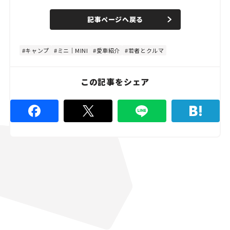
/
U
a
n
d
記事ページへ戻る
m
e
u
d
t
:
e
4
8
キャンプ
ミニ｜MINI
愛車紹介
若者とクルマ
.
8
9
%
この記事をシェア