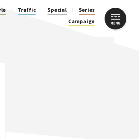
yle
Traffic
Special
Series
Campaign
MENU
CLOSE
人気のハッシュタグ
スズキ ジムニー｜Suzuki Jimny
スズキ｜Suzuki
マツダ｜Mazda
マツダ ロードスター｜Mazda Roadster