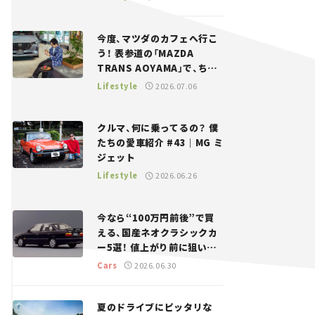
「クルマでざっくばらんばら
ん！」＃20
今度、マツダのカフェへ行こ
う！ 表参道の「MAZDA
TRANS AOYAMA」で、ちょ
っとひと息。——連載｜CCG
Lifestyle
2026.07.06
とクルマでどうする？＜第13
回＞
クルマ、何に乗ってるの？ 僕
たちの愛車紹介 #43｜MG ミ
ジェット
Lifestyle
2026.06.26
今なら“100万円前後”で買
える、国産ネオクラシックカ
ー5選！ 値上がり前に狙いた
い、中古車探しをお手伝い――ち
Cars
2026.06.30
ょっとイケてるマイカー選び
#02
夏のドライブにピッタリな