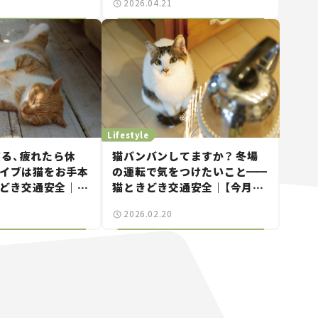
2026.04.21
も対応するスゴイや
Lifestyle
る、疲れたら休
猫バンバンしてますか？ 冬場
ライブは猫をお手本
の運転で気をつけたいこと
━━
どき交通安全｜
猫ときどき交通安全｜【今月の
まにゃ～」Vol.9】
「交通まにゃ～」Vol.8】
2026.02.20