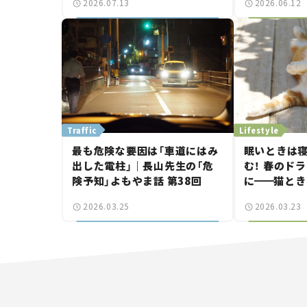
2026.07.13
2026.06.12
ボーイ”に
つ。
Traffic
Lifestyle
最も危険な要因は「車道にはみ
眠いときは寝
出した電柱」｜長山先生の「危
む！ 春のド
険予知」よもやま話 第38回
に
━━
猫とき
【今月の「交通
2026.03.25
2026.03.23