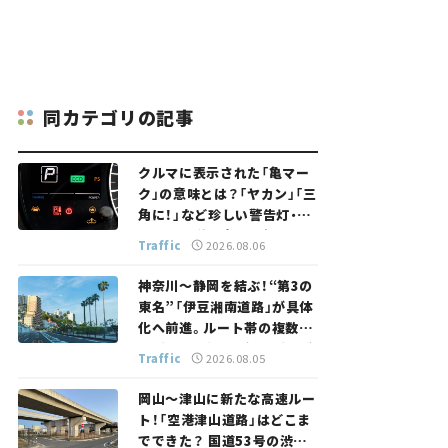
同カテゴリの記事
クルマに表示された「亀マー
ク」の意味とは？「ヤカン」「三
角に！」など珍しい警告灯・表
示灯を解説。 意外と便利なマ
Traffic
2026.08.06
ークも【クルマの知識】
神奈川～静岡を結ぶ！“第3の
東名”「伊豆湘南道路」が具体
化へ前進。ルート帯の複数案
検討へ。熱海まで信号ゼロが
Traffic
2026.08.05
実現？ 【いま気になる道路計
画】
岡山～津山に新たな高速ルー
ト！「空港津山道路」はどこま
でできた？ 国道53号の渋滞