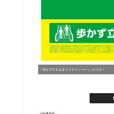
「歩かず立ち止まろうキャンペーン」ポスター
L
o
/
U
a
n
d
m
e
u
d
t
:
e
5
7
交通安全