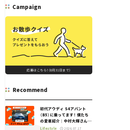
Campaign
応募はこちら！（8月31日まで）
Recommend
初代アウディ S4アバント
（B5）に乗ってます！ 僕たち
の愛車紹介｜中村大輝さん
——瀬イオナと嶋田智之の
Lifestyle
2026.07.17