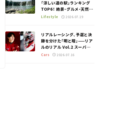
「涼しい道の駅」ランキング
TOP6！ 絶景・グルメ・天然ク
ーラーなど、避暑におすすめ
Lifestyle
2026.07.19
のスポットを紹介【道の駅マ
ニアの推し駅ガイド】vol.15
リアルレーシング、予選と決
勝を分けた「明と暗」——リア
ルのリアル Vol.2 スーパー
GT 2026開幕戦 岡山国際サ
Cars
2026.07.16
ーキット