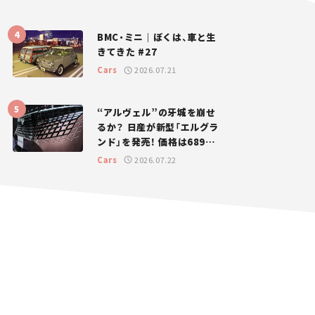
BMC・ミニ｜ぼくは、車と生
きてきた #27
Cars
2026.07.21
“アルヴェル”の牙城を崩せ
るか？ 日産が新型「エルグラ
ンド」を発売！ 価格は689万
円から【新車ニュース】
Cars
2026.07.22