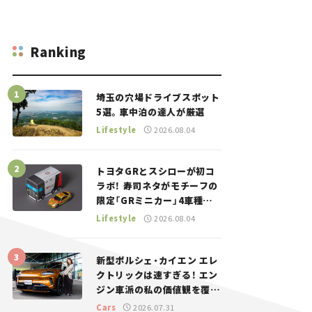
Ranking
埼玉の穴場ドライブスポット
5選。車中泊の達人が厳選
Lifestyle
2026.08.04
トヨタGRとスシローが初コ
ラボ！ 寿司ネタがモチーフの
限定「GRミニカー」4車種が
登場。入手方法は？【クルマ
Lifestyle
2026.08.04
とホビー】
新型ポルシェ・カイエン エレ
クトリックは速すぎる！ エン
ジン車派の私の価値観を覆し
た、新しいポルシェの走り。
Cars
2026.07.31