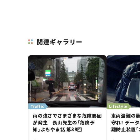
関連ギャラリー
Traffic
Lifestyle
雨の強さでさまざまな危険要因
車両盗難の
が発生｜長山先生の「危険予
守れ！ デー
知」よもやま話 第39回
難防止装置「
ロッカーSOS