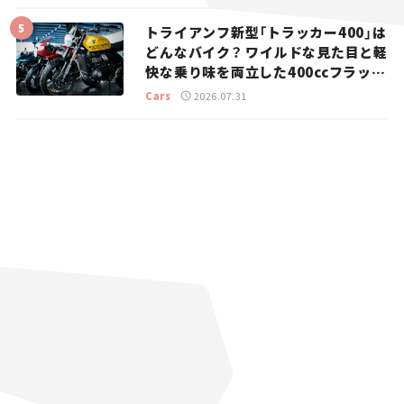
トライアンフ新型「トラッカー400」は
どんなバイク？ ワイルドな見た目と軽
快な乗り味を両立した400ccフラット
トラッカー【試乗レビュー】
Cars
2026.07.31