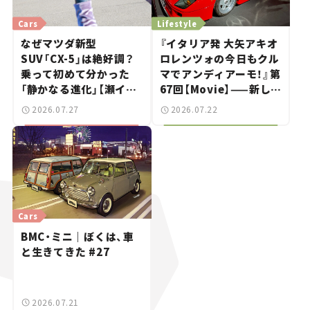
Cars
Lifestyle
なぜマツダ新型
『イタリア発 大矢アキオ
SUV「CX-5」は絶好調？
ロレンツォの今日もクル
乗って初めて分かった
マでアンディアーモ！』第
「静かなる進化」【瀬イオ
67回【Movie】——新しい
ナの試乗レビュー】
スーパーカーショーで起
2026.07.27
2026.07.22
きた、若者たちの「驚き」
Cars
BMC・ミニ｜ぼくは、車
と生きてきた #27
2026.07.21