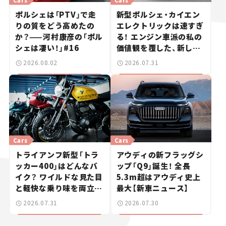
ポルシェは「PTV」で走
新型ポルシェ・カイエン
りの質をどう高めたの
エレクトリックは速すぎ
か？——河村康彦の「ポル
る！ エンジン車派の私の
シェは凄い！」#16
価値観を覆した、新しい
ポルシェの走り。
2026.08.02
2026.07.31
Cars
Cars
トライアンフ新型「トラ
アウディの新フラッグシ
ッカー400」はどんなバ
ップ「Q9」誕生！ 全長
イク？ ワイルドな見た目
5.3m超はアウディ史上
と軽快な乗り味を両立し
最大【新車ニュース】
た400ccフラットトラッ
2026.07.31
2026.07.30
カー【試乗レビュー】