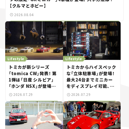
【クルマとホビー】
2026.08.04
Lifestyle
Lifestyle
トミカが新シリーズ
トミカからハイスペック
「tomica CW」発表！ 第
な「立体駐車場」が登場！
1弾は「日産 シルビア」
最大24台までミニカー
「ホンダ NSX」が登場。
をディスプレイ可能、特
世界が注目す
別な「日産 GT-R
2026.07.29
2026.07.29
る“JDM"に焦点【クルマ
NISMO」も付属【クルマ
とホビー】
とホビー】