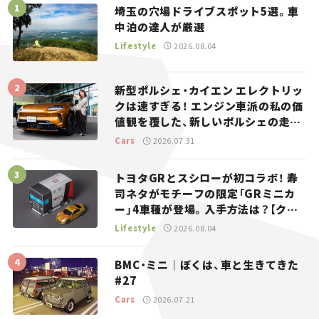
埼玉の穴場ドライブスポット5選。車
中泊の達人が厳選
Lifestyle
2026.08.04
新型ポルシェ・カイエン エレクトリッ
クは速すぎる！ エンジン車派の私の価
値観を覆した、新しいポルシェの走
り。
Cars
2026.07.31
トヨタGRとスシローが初コラボ！ 寿
司ネタがモチーフの限定「GRミニカ
ー」4車種が登場。入手方法は？【クル
マとホビー】
Lifestyle
2026.08.04
BMC・ミニ｜ぼくは、車と生きてきた
#27
Cars
2026.07.21