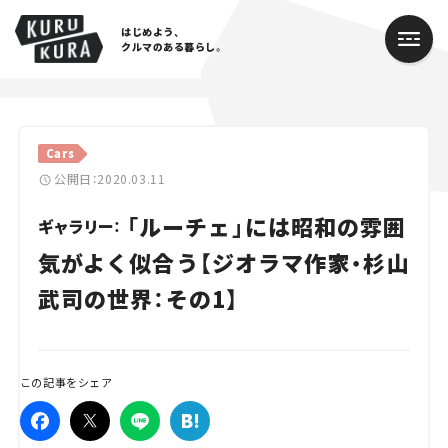
はじめよう、
クルマのある暮らし。
カテゴリ
Cars
Cars
公開日：2020.03.11
「ルーチェ」には昭和の雰囲
Lifestyle
ギャラリー：
気がよく似合う【ジオラマ作家・杉山
Traffic
武司の世界：その1】
Special
Series
この記事をシェア
Campaign
人気のハッシュタグ