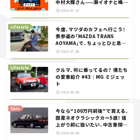
中村大輝さん——瀬イオナと嶋田
智之の「クルマでざっくばらんば
2026.07.17
らん！」＃20
Lifestyle
今度、マツダのカフェへ行こう！
表参道の「MAZDA TRANS
AOYAMA」で、ちょっとひと息。
——連載｜CCGとクルマでどうす
2026.07.06
る？＜第13回＞
Lifestyle
クルマ、何に乗ってるの？ 僕たち
の愛車紹介 #43｜MG ミジェッ
ト
2026.06.26
Cars
今なら“100万円前後”で買える、
国産ネオクラシックカー5選！ 値
上がり前に狙いたい、中古車探し
をお手伝い――ちょっとイケてるマ
2026.06.30
イカー選び #02