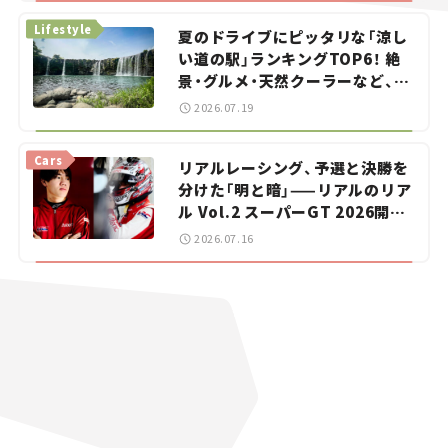
Lifestyle
夏のドライブにピッタリな「涼し
い道の駅」ランキングTOP6！ 絶
景・グルメ・天然クーラーなど、避
暑におすすめのスポットを紹介
2026.07.19
【道の駅マニアの推し駅ガイド】
vol.15
Cars
リアルレーシング、予選と決勝を
分けた「明と暗」——リアルのリア
ル Vol.2 スーパーGT 2026開幕
戦 岡山国際サーキット
2026.07.16