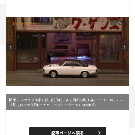
スズキ ジムニー｜Suzuki Jimny
スズキ｜Suzuki
マツダ｜Mazda
マツダ ロードスター｜Mazda Roadster
1/5
画像1。ジオラマ作家の杉山武司氏による昭和の町工場。ミニカーは、ノレ
ブ製1/43マツダ「ルーチェ ロータリークーペ」1969年式。
L
o
/
U
a
n
d
記事ページへ戻る
m
e