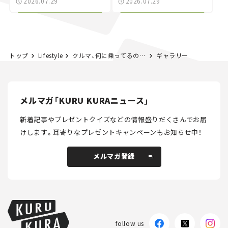
2026.07.29
2026.07.29
る“JDM"に焦点【クルマ
NISMO」も付属【クルマ
とホビー】
とホビー】
トップ
Lifestyle
クルマ、何に乗ってるの？ 僕たちの愛車紹介 #39｜ホンダ シティ カブリオレ
ギャラリー
メルマガ「KURU KURAニュース」
新着記事やプレゼントクイズなどの情報盛りだくさんでお届
けします。
耳寄りなプレゼントキャンペーンもお知らせ中！
メルマガ登録
メルマガ登録
follow us