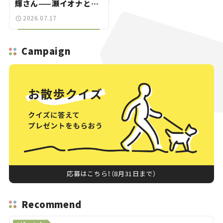
輝さん——瀬イオナと嶋
田智之の「クルマでざっ
2026.07.17
くばらんばらん！」＃20
Campaign
応募はこちら！（8月31日まで）
Recommend