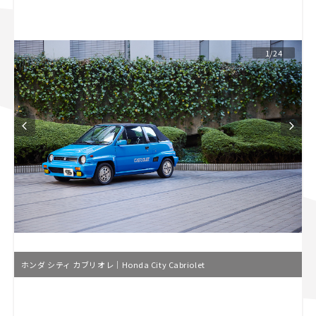
スズキ ジムニー｜Suzuki Jimny
スズキ｜Suzuki
マツダ｜Mazda
マツダ ロードスター｜Mazda Roadster
1/24
ホンダ シティ カブリオレ｜Honda City Cabriolet
L
o
/
U
a