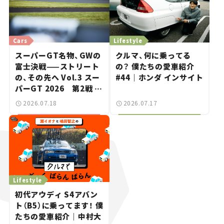
Cars
Lifestyle
スーパーGT名物、GWの
クルマ、何に乗ってる
富士決戦——ストリート
の？ 僕たちの愛車紹介
の、その先へ Vol.3 スー
#44｜ホンダ インサイト
パーGT 2026 第2戦 富
士スピードウェイ
2026.07.18
2026.07.17
Lifestyle
初代アウディ S4アバン
ト（B5）に乗ってます！ 僕
たちの愛車紹介｜中村大