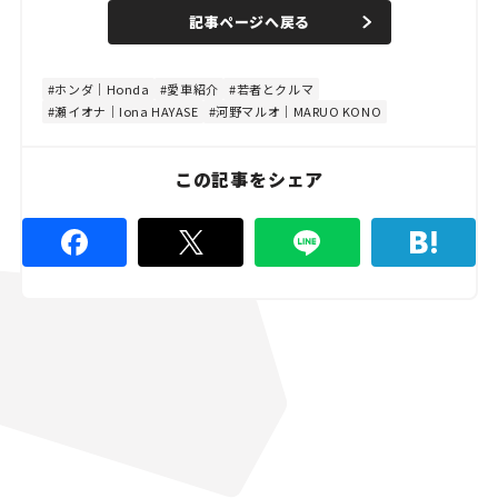
n
d
記事ページへ戻る
m
e
u
d
t
:
e
8
0
ホンダ｜Honda
愛車紹介
若者とクルマ
.
瀬イオナ｜Iona HAYASE
河野マルオ｜MARUO KONO
0
0
%
この記事をシェア