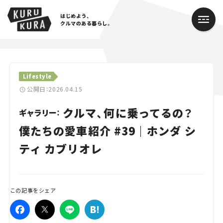
はじめよう、
クルマのある暮らし。
カテゴリ
Lifestyle
Cars
公開日：2026.04.15
クルマ、何に乗ってるの？
Lifestyle
ギャラリー：
僕たちの愛車紹介 #39｜ホンダ シ
Traffic
ティ カブリオレ
Special
Series
この記事をシェア
Campaign
人気のハッシュタグ