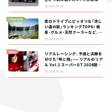
をお手伝い――ちょっとイケてるマ
2026.06.30
イカー選び #02
Lifestyle
夏のドライブにピッタリな「涼し
い道の駅」ランキングTOP6！ 絶
景・グルメ・天然クーラーなど、避
暑におすすめのスポットを紹介
2026.07.19
【道の駅マニアの推し駅ガイド】
vol.15
Cars
リアルレーシング、予選と決勝を
分けた「明と暗」——リアルのリア
ル Vol.2 スーパーGT 2026開幕
戦 岡山国際サーキット
2026.07.16