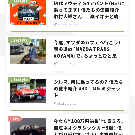
Lifestyle
初代アウディ S4アバント（B5）に
乗ってます！ 僕たちの愛車紹介｜
中村大輝さん——瀬イオナと嶋田
智之の「クルマでざっくばらんば
2026.07.17
らん！」＃20
Lifestyle
今度、マツダのカフェへ行こう！
表参道の「MAZDA TRANS
AOYAMA」で、ちょっとひと息。
——連載｜CCGとクルマでどうす
2026.07.06
る？＜第13回＞
Lifestyle
クルマ、何に乗ってるの？ 僕たち
の愛車紹介 #43｜MG ミジェッ
ト
2026.06.26
Cars
今なら“100万円前後”で買える、
国産ネオクラシックカー5選！ 値
上がり前に狙いたい、中古車探し