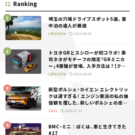
Ranking
埼玉の穴場ドライブスポット5選。車
中泊の達人が厳選
Lifestyle
2026.08.04
トヨタGRとスシローが初コラボ！ 寿
司ネタがモチーフの限定「GRミニカ
ー」4車種が登場。入手方法は？【クル
マとホビー】
Lifestyle
2026.08.04
新型ポルシェ・カイエン エレクトリッ
クは速すぎる！ エンジン車派の私の価
値観を覆した、新しいポルシェの走
り。
Cars
2026.07.31
BMC・ミニ｜ぼくは、車と生きてきた
#27