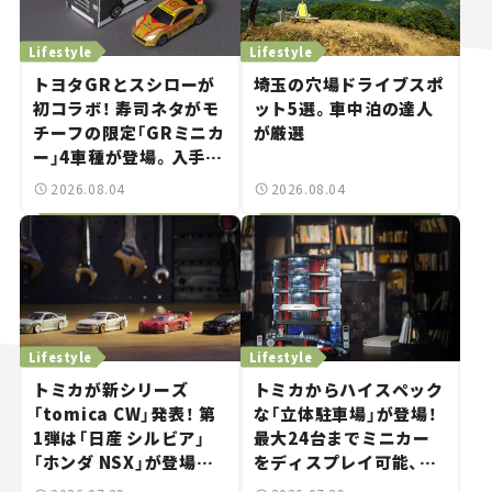
Lifestyle
Lifestyle
トヨタGRとスシローが
埼玉の穴場ドライブスポ
初コラボ！ 寿司ネタがモ
ット5選。車中泊の達人
チーフの限定「GRミニカ
が厳選
ー」4車種が登場。入手方
法は？【クルマとホビー】
2026.08.04
2026.08.04
Lifestyle
Lifestyle
トミカが新シリーズ
トミカからハイスペック
「tomica CW」発表！ 第
な「立体駐車場」が登場！
1弾は「日産 シルビア」
最大24台までミニカー
「ホンダ NSX」が登場。
をディスプレイ可能、特
世界が注目す
別な「日産 GT-R