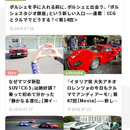
ポルシェを手に入れる前に、ポルシェと出会う。「ポル
シェスタジオ銀座」という新しい入口——連載｜CCG
とクルマでどうする？＜第14回＞
2026.07.28
Cars
Lifestyle
なぜマツダ新型
『イタリア発 大矢アキオ
SUV「CX-5」は絶好調？
ロレンツォの今日もクル
乗って初めて分かった
マでアンディアーモ！』第
「静かなる進化」【瀬イオ
67回【Movie】——新しい
ナの試乗レビュー】
スーパーカーショーで起
2026.07.27
2026.07.22
きた、若者たちの「驚き」