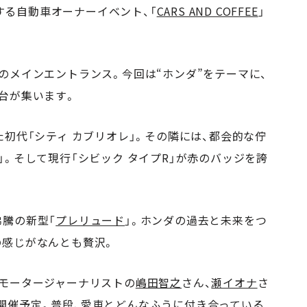
けする自動車オーナーイベント、「
CARS AND COFFEE
」
のメインエントランス。今回は“ホンダ”をテーマに、
台が集います。
た初代「シティ カブリオレ」。その隣には、都会的な佇
」。そして現行「シビック タイプR」が赤のバッジを誇
。
沸騰の新型「
プレリュード
」。ホンダの過去と未来をつ
の感じがなんとも贅沢。
、モータージャーナリストの
嶋田智之
さん、
瀬イオナ
さ
開催予定。普段、愛車とどんなふうに付き合っている