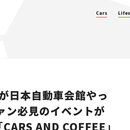
Cars
Life
カテゴリ
Cars
Lifestyle
が日本自動車会館やっ
Traffic
ファン必見のイベントが
Special
ARS AND COFFEE」
Series