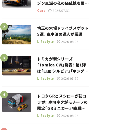
ジン車派の私の価値観を覆し
た、新しいポルシェの走り。
Cars
2026.07.31
埼玉の穴場ドライブスポット
5選。車中泊の達人が厳選
Lifestyle
2026.08.04
トミカが新シリーズ
「tomica CW」発表！ 第1弾
は「日産 シルビア」「ホンダ
NSX」が登場。世界が注目す
Lifestyle
2026.07.29
る“JDM”に焦点【クルマとホ
ビー】
トヨタGRとスシローが初コ
ラボ！ 寿司ネタがモチーフの
限定「GRミニカー」4車種が
登場。入手方法は？【クルマ
Lifestyle
2026.08.04
とホビー】