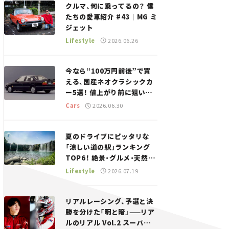
クルマ、何に乗ってるの？ 僕
たちの愛車紹介 #43｜MG ミ
ジェット
Lifestyle
2026.06.26
今なら“100万円前後”で買
える、国産ネオクラシックカ
ー5選！ 値上がり前に狙いた
い、中古車探しをお手伝い――ち
Cars
2026.06.30
ょっとイケてるマイカー選び
#02
夏のドライブにピッタリな
「涼しい道の駅」ランキング
TOP6！ 絶景・グルメ・天然ク
ーラーなど、避暑におすすめ
Lifestyle
2026.07.19
のスポットを紹介【道の駅マ
ニアの推し駅ガイド】vol.15
リアルレーシング、予選と決
勝を分けた「明と暗」——リア
ルのリアル Vol.2 スーパー