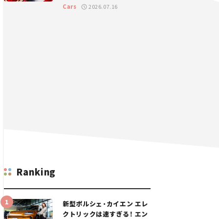
GT 2026開幕戦 岡山国際サ
Cars
2026.07.16
ーキット
Ranking
新型ポルシェ・カイエン エレ
クトリックは速すぎる！ エン