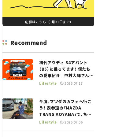
応募はこちら！（8月31日まで）
Recommend
初代アウディ S4アバント
（B5）に乗ってます！ 僕たち
の愛車紹介｜中村大輝さん
——瀬イオナと嶋田智之の
Lifestyle
2026.07.17
「クルマでざっくばらんばら
ん！」＃20
今度、マツダのカフェへ行こ
う！ 表参道の「MAZDA
TRANS AOYAMA」で、ちょ
っとひと息。——連載｜CCG
Lifestyle
2026.07.06
とクルマでどうする？＜第13
回＞