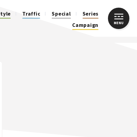
style
Traffic
Special
Series
MENU
CLOSE
Campaign
人気のハッシュタグ
スズキ ジムニー｜Suzuki Jimny
スズキ｜Suzuki
マツダ｜Mazda
マツダ ロードスター｜Mazda Roadster