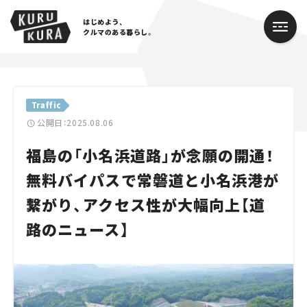
はじめよう、
クルマのある暮らし。
カテゴリ
Traffic
Cars
公開日：2025.08.06
福島の「小名浜道路」が念願の開通！
Lifestyle
無料バイパスで常磐道と小名浜港が
Traffic
繋がり、アクセス性が大幅向上【道
Special
路のニュース】
Series
Campaign
人気のハッシュタグ