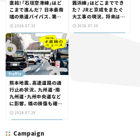
直結！「石垣空港線」はど
茜浜線」はどこまででき
こまで進んだ？ 日本最南
た？ JRと京成をまたぐ
端の県道バイパス、第2
大工事の現況。将来は
工区も延伸開通 【いま気
「習志野～鎌ケ谷」を最短
2026.07.31
2026.07.30
になる道路計画】
直結【いま気になる道路
計画】
Traffic
熊本地震、高速道路の通
行止め状況。九州道・南
九州道・九州中央道など
に影響。橋の損傷も確認
【道路のニュース】
2026.07.29
Campaign