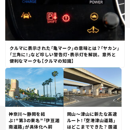
クルマに表示された「亀マーク」の意味とは？「ヤカン」
「三角に！」など珍しい警告灯・表示灯を解説。 意外と
便利なマークも【クルマの知識】
神奈川～静岡を結
岡山～津山に新たな高速
ぶ！“第3の東名”「伊豆湘
ルート！「空港津山道路」
南道路」が具体化へ前
はどこまでできた？ 国道