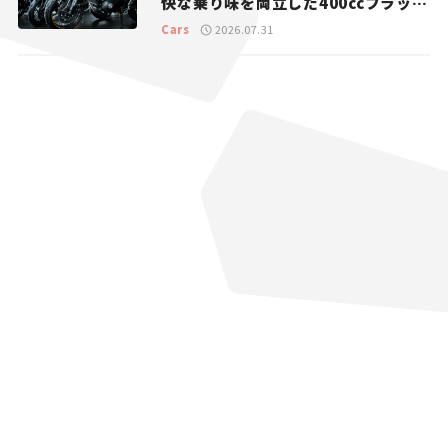
快な乗り味を両立した400ccフラット
トラッカー【試乗レビュー】
Cars
2026.07.31