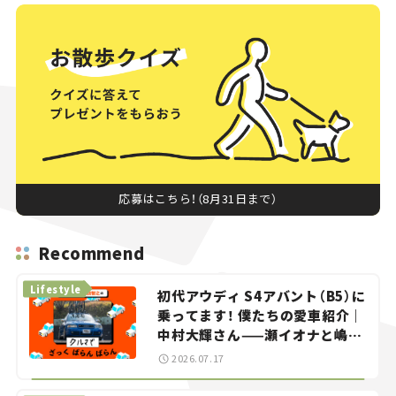
応募はこちら！（8月31日まで）
Recommend
Lifestyle
初代アウディ S4アバント（B5）に
乗ってます！ 僕たちの愛車紹介｜
中村大輝さん——瀬イオナと嶋田
智之の「クルマでざっくばらんば
2026.07.17
らん！」＃20