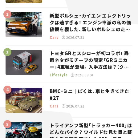
新型ポルシェ・カイエン エレクトリッ
クは速すぎる！ エンジン車派の私の価
値観を覆した、新しいポルシェの走
り。
Cars
2026.07.31
トヨタGRとスシローが初コラボ！ 寿
司ネタがモチーフの限定「GRミニカ
ー」4車種が登場。入手方法は？【クル
マとホビー】
Lifestyle
2026.08.04
BMC・ミニ｜ぼくは、車と生きてきた
#27
Cars
2026.07.21
トライアンフ新型「トラッカー400」は
どんなバイク？ ワイルドな見た目と軽