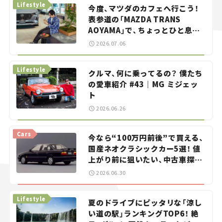
Lifestyle
今度、マツダのカフェへ行こう！
表参道の「MAZDA TRANS
AOYAMA」で、ちょっとひと息。
——連載｜CCGとクルマでどうす
2026.07.06
る？＜第13回＞
Lifestyle
クルマ、何に乗ってるの？ 僕たち
の愛車紹介 #43｜MG ミジェッ
ト
2026.06.26
Cars
今なら“100万円前後”で買える、
国産ネオクラシックカー5選！ 値
上がり前に狙いたい、中古車探し
をお手伝い――ちょっとイケてるマ
2026.06.30
イカー選び #02
Lifestyle
夏のドライブにピッタリな「涼し
い道の駅」ランキングTOP6！ 絶