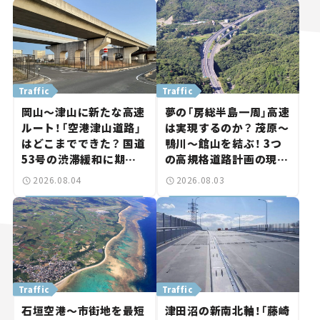
Traffic
Traffic
岡山～津山に新たな高速
夢の「房総半島一周」高速
ルート！「空港津山道路」
は実現するのか？ 茂原～
はどこまでできた？ 国道
鴨川～館山を結ぶ！ 3つ
53号の渋滞緩和に期待。
の高規格道路計画の現
岡山市側でも動きが【い
状。「館山鴨川道路」で検
2026.08.04
2026.08.03
ま気になる道路計画】
討進む【いま気になる道
路計画】
Traffic
Traffic
石垣空港～市街地を最短
津田沼の新南北軸！「藤崎