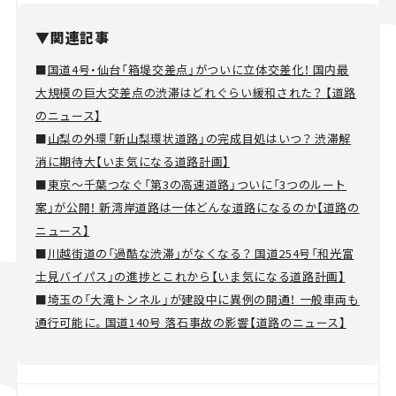
▼関連記事
■
国道4号・仙台「箱堤交差点」がついに立体交差化！ 国内最
大規模の巨大交差点の渋滞はどれぐらい緩和された？ 【道路
のニュース】
■
山梨の外環「新山梨環状道路」の完成目処はいつ？ 渋滞解
消に期待大【いま気になる道路計画】
■
東京～千葉つなぐ「第3の高速道路」ついに「3つのルート
案」が公開！ 新湾岸道路は一体どんな道路になるのか【道路の
ニュース】
■
川越街道の「過酷な渋滞」がなくなる？ 国道254号「和光富
士見バイパス」の進捗とこれから【いま気になる道路計画】
■
埼玉の「大滝トンネル」が建設中に異例の開通！ 一般車両も
通行可能に。国道140号 落石事故の影響【道路のニュース】