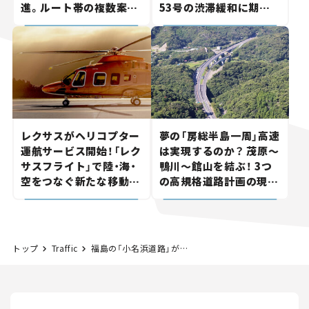
進。ルート帯の複数案検
53号の渋滞緩和に期待。
討へ。熱海まで信号ゼロ
岡山市側でも動きが【い
が実現？ 【いま気になる
ま気になる道路計画】
道路計画】
レクサスがヘリコプター
夢の「房総半島一周」高速
運航サービス開始！「レク
は実現するのか？ 茂原～
サスフライト」で陸・海・
鴨川～館山を結ぶ！ 3つ
空をつなぐ新たな移動体
の高規格道路計画の現
験とは
状。「館山鴨川道路」で検
討進む【いま気になる道
路計画】
トップ
Traffic
福島の「小名浜道路」が念願の開通！ 無料バイパスで常磐道と小名浜港が繋がり、アクセス性が大幅向上【道路のニュース】