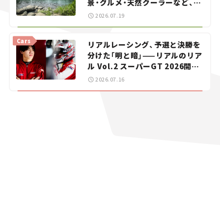
景・グルメ・天然クーラーなど、避
暑におすすめのスポットを紹介
2026.07.19
【道の駅マニアの推し駅ガイド】
vol.15
Cars
リアルレーシング、予選と決勝を
分けた「明と暗」——リアルのリア
ル Vol.2 スーパーGT 2026開幕
戦 岡山国際サーキット
2026.07.16