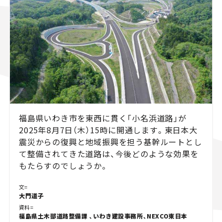
スズキ ジムニー｜Suzuki Jimny
スズキ｜Suzuki
マツダ｜Mazda
マツダ ロードスター｜Mazda Roadster
福島県いわき市を東西に貫く「小名浜道路」が
2025年8月7日（木）15時に開通します。東日本大
震災からの復興と地域振興を担う基幹ルートとし
て整備されてきた道路は、今後どのような効果を
もたらすのでしょうか。
文=
大門道子
資料=
福島県土木部道路整備課 、いわき建設事務所、NEXCO東日本