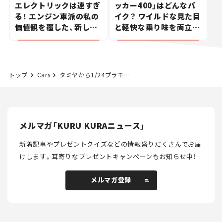
エレクトリックは速すぎ
ッカー400」はどんなバ
る！ エンジン車派の私の
イク？ ワイルドな見た目
価値観を覆した、新しい
と軽快な乗り味を両立し
ポルシェの走り。
た400ccフラットトラッ
カー【試乗レビュー】
トップ
Cars
タミヤから1/24プラモデル「メルセデス・ベンツ500SEC」が27年ぶりに復刻！ 伸びやかで優雅なフォルムを実感たっぷりに表現【クルマとホビー】
メルマガ「KURU KURAニュース」
新着記事やプレゼントクイズなどの情報盛りだくさんでお届
けします。
耳寄りなプレゼントキャンペーンもお知らせ中！
メルマガ登録