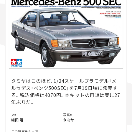
スズキ ジムニー｜Suzuki Jimny
スズキ｜Suzuki
マツダ｜Mazda
マツダ ロードスター｜Mazda Roadster
タミヤはこのほど、1/24スケールプラモデル「メ
ルセデス・ベンツ500SEC」を7月19日頃に発売す
る。税込価格は4070円。本キットの再販は実に27
年ぶりだ。
文=
写真=
細田 靖
タミヤ
この記事をシェア