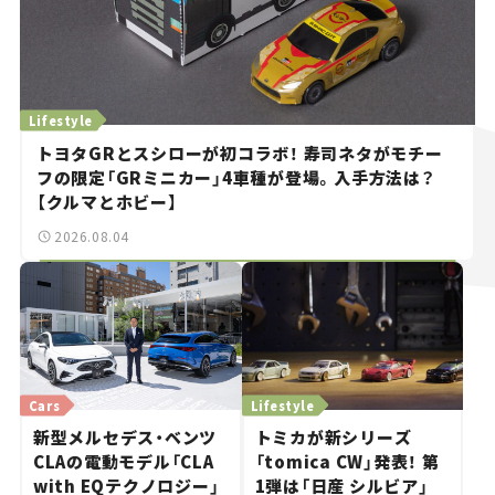
Lifestyle
トヨタGRとスシローが初コラボ！ 寿司ネタがモチー
フの限定「GRミニカー」4車種が登場。入手方法は？
【クルマとホビー】
2026.08.04
Cars
Lifestyle
新型メルセデス・ベンツ
トミカが新シリーズ
CLAの電動モデル「CLA
「tomica CW」発表！ 第
with EQテクノロジー」
1弾は「日産 シルビア」