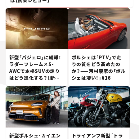
は【試乗レビュー】
新型「パジェロ」に続報！
ポルシェは「PTV」で走
ラダーフレーム×S-
りの質をどう高めたの
AWCで本格SUVの走り
か？——河村康彦の「ポル
はどう進化する？【新車
シェは凄い！」#16
ニュース】
新型ポルシェ・カイエン
トライアンフ新型「トラ