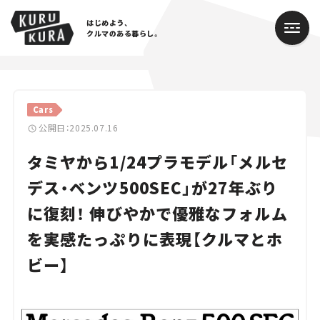
はじめよう、
クルマのある暮らし。
カテゴリ
Cars
Cars
公開日：2025.07.16
タミヤから1/24プラモデル「メルセ
Lifestyle
デス・ベンツ500SEC」が27年ぶり
Traffic
に復刻！ 伸びやかで優雅なフォルム
Special
を実感たっぷりに表現【クルマとホ
Series
ビー】
Campaign
人気のハッシュタグ