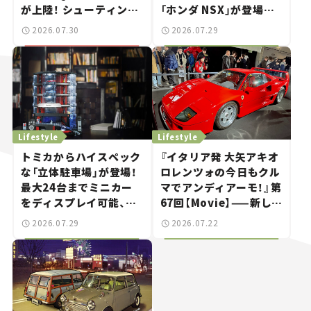
が上陸！ シューティング
「ホンダ NSX」が登場。
ブレークも発売【新車ニ
世界が注目す
2026.07.30
2026.07.29
ュース】
る“JDM"に焦点【クルマ
とホビー】
Lifestyle
Lifestyle
トミカからハイスペック
『イタリア発 大矢アキオ
な「立体駐車場」が登場！
ロレンツォの今日もクル
最大24台までミニカー
マでアンディアーモ！』第
をディスプレイ可能、特
67回【Movie】——新しい
別な「日産 GT-R
スーパーカーショーで起
2026.07.29
2026.07.22
NISMO」も付属【クルマ
きた、若者たちの「驚き」
とホビー】