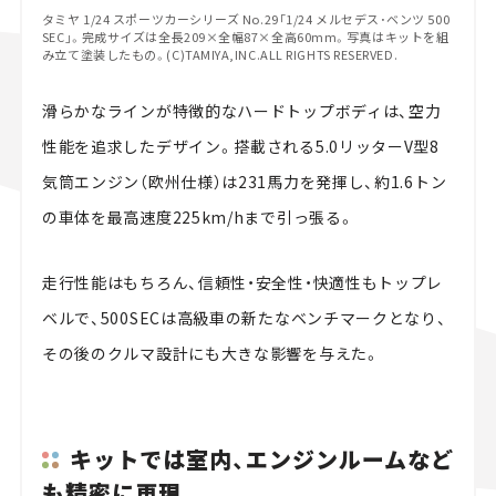
タミヤ 1/24 スポーツカーシリーズ No.29「1/24 メルセデス･ベンツ 500
SEC」。完成サイズは全長209×全幅87×全高60mm。写真はキットを組
み立て塗装したもの。(C)TAMIYA,INC.ALL RIGHTS RESERVED.
滑らかなラインが特徴的なハードトップボディは、空力
性能を追求したデザイン。搭載される5.0リッターV型8
気筒エンジン（欧州仕様）は231馬力を発揮し、約1.6トン
の車体を最高速度225km/hまで引っ張る。
走行性能はもちろん、信頼性・安全性・快適性もトップレ
ベルで、500SECは高級車の新たなベンチマークとなり、
その後のクルマ設計にも大きな影響を与えた。
キットでは室内、エンジンルームなど
も精密に再現