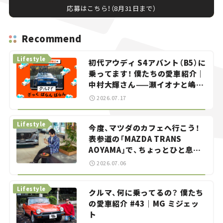
応募はこちら！（8月31日まで）
Recommend
Lifestyle
初代アウディ S4アバント（B5）に
乗ってます！ 僕たちの愛車紹介｜
中村大輝さん——瀬イオナと嶋田
智之の「クルマでざっくばらんば
2026.07.17
らん！」＃20
Lifestyle
今度、マツダのカフェへ行こう！
表参道の「MAZDA TRANS
AOYAMA」で、ちょっとひと息。
——連載｜CCGとクルマでどうす
2026.07.06
る？＜第13回＞
Lifestyle
クルマ、何に乗ってるの？ 僕たち
の愛車紹介 #43｜MG ミジェッ
ト