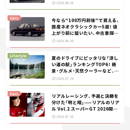
2026.06.26
Cars
今なら“100万円前後”で買える、
国産ネオクラシックカー5選！ 値
上がり前に狙いたい、中古車探し
をお手伝い――ちょっとイケてるマ
2026.06.30
イカー選び #02
Lifestyle
夏のドライブにピッタリな「涼し
い道の駅」ランキングTOP6！ 絶
景・グルメ・天然クーラーなど、避
暑におすすめのスポットを紹介
2026.07.19
【道の駅マニアの推し駅ガイド】
vol.15
Cars
リアルレーシング、予選と決勝を
分けた「明と暗」——リアルのリア
ル Vol.2 スーパーGT 2026開幕
戦 岡山国際サーキット
2026.07.16