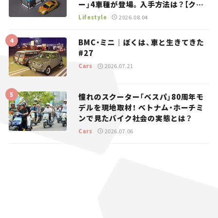
ー」4車種が登場。入手方法は？【クル
マとホビー】
Lifestyle
2026.08.04
BMC・ミニ｜ぼくは、車と生きてきた
#27
Cars
2026.07.21
憧れのスクーター「ベスパ」80周年モ
デルを現地取材！ ベトナム・ホーチミ
ンで見たバイク社会の実態とは？
Cars
2026.07.06