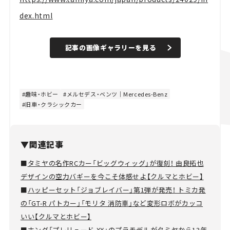
dex.html
記事の画像ギャラリーを見る
趣味・ホビー
メルセデス・ベンツ｜Mercedes-Benz
旧車・クラシックカー
▼関連記事
■
タミヤの名作RCカー「ビッグウィッグ」が復刻！ 由良拓也
デザインの空力バギーを今こそ体感せよ【クルマとホビー】
■
ハッピーセット「ジョブレイバー」第1弾が発売！ トミカ発
の「GT-R パトカー」「モリタ 消防車」など変形ロボがカッコ
いい【クルマとホビー】
■
ホンダ「プレリュード XX」のプラモデルがタミヤから13年