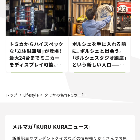
とホビー】
トミカからハイスペック
ポルシェを手に入れる前
な「立体駐車場」が登場！
に、ポルシェと出会う。
最大24台までミニカー
「ポルシェスタジオ銀座」
をディスプレイ可能、特
という新しい入口——連
別な「日産 GT-R
載｜CCGとクルマでどう
NISMO」も付属【クルマ
する？＜第14回＞
とホビー】
トップ
Lifestyle
タミヤの名作RCカー「ビッグウィッグ」が復刻！ 由良拓也デザインの空力バギーを今こそ体感せよ【クルマとホビー】
メルマガ「KURU KURAニュース」
新着記事やプレゼントクイズなどの情報盛りだくさんでお届