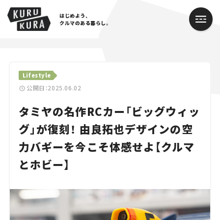
はじめよう、
クルマのある暮らし。
カテゴリ
Lifestyle
Cars
公開日：2025.06.02
タミヤの名作RCカー「ビッグウィッ
Lifestyle
グ」が復刻！ 由良拓也デザインの空
Traffic
力バギーを今こそ体感せよ【クルマ
Special
とホビー】
Series
Campaign
人気のハッシュタグ