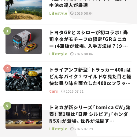
中泊の達人が厳選
Lifestyle
2026.08.04
トヨタGRとスシローが初コラボ！ 寿
司ネタがモチーフの限定「GRミニカ
ー」4車種が登場。入手方法は？【クル
マとホビー】
Lifestyle
2026.08.04
トライアンフ新型「トラッカー400」は
どんなバイク？ ワイルドな見た目と軽
快な乗り味を両立した400ccフラット
トラッカー【試乗レビュー】
Cars
2026.07.31
トミカが新シリーズ「tomica CW」発
表！ 第1弾は「日産 シルビア」「ホンダ
NSX」が登場。世界が注目す
る“JDM”に焦点【クルマとホビー】
Lifestyle
2026.07.29