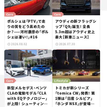
Cars
Cars
ポルシェは「PTV」で走
アウディの新フラッグシ
りの質をどう高めたの
ップ「Q9」誕生！ 全長
か？——河村康彦の「ポル
5.3m超はアウディ史上
シェは凄い！」#16
最大【新車ニュース】
2026.08.02
2026.07.30
Cars
Lifestyle
新型メルセデス・ベンツ
トミカが新シリーズ
CLAの電動モデル「CLA
「tomica CW」発表！ 第
with EQテクノロジー」
1弾は「日産 シルビア」
が上陸！ シューティング
「ホンダ NSX」が登場。