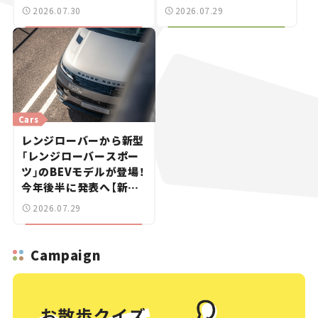
ブレークも発売【新車ニ
世界が注目す
2026.07.30
2026.07.29
ュース】
る“JDM"に焦点【クルマ
とホビー】
Cars
レンジローバーから新型
「レンジローバースポー
ツ」のBEVモデルが登場！
今年後半に発表へ【新車
ニュース】
2026.07.29
Campaign