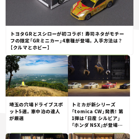
トヨタGRとスシローが初コラボ！ 寿司ネタがモチー
フの限定「GRミニカー」4車種が登場。入手方法は？
【クルマとホビー】
埼玉の穴場ドライブスポ
トミカが新シリーズ
ット5選。車中泊の達人
「tomica CW」発表！ 第
が厳選
1弾は「日産 シルビア」
「ホンダ NSX」が登場。
世界が注目す
る“JDM"に焦点【クルマ