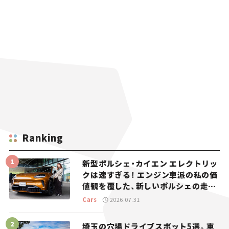
Ranking
新型ポルシェ・カイエン エレクトリッ
クは速すぎる！ エンジン車派の私の価
値観を覆した、新しいポルシェの走
り。
Cars
2026.07.31
埼玉の穴場ドライブスポット5選。車