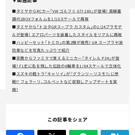
▼関連記事
■
タミヤからRCカー「VW ゴルフⅡ GTI 16V」が登場！ 直線基
調の2BOXフォルムを1/10スケールで再現
■
タミヤから「トヨタGRスープラ カスタム」の1/24プラモデ
ルが登場！ エアロパーツを装着したスタイルをリアルに再現
■
ハッピーセット「トミカ」の第2弾が発売！ GR スープラや消
防車などを写真たっぷりで紹介
■
京商からファミマで買えるミニカー「タイレル P34」が登
場！ F1史に名を残した伝説の6輪車を1/64スケールで立体化
■
スズキの軽トラ「キャリイ」が『グランツーリスモ7』に参
戦!? フェラーリ、コルベットなど収録しアップデートを実
施！
この記事をシェア