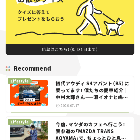
応募はこちら！（8月31日まで）
Recommend
Lifestyle
初代アウディ S4アバント（B5）に
乗ってます！ 僕たちの愛車紹介｜
中村大輝さん——瀬イオナと嶋田
智之の「クルマでざっくばらんば
2026.07.17
らん！」＃20
Lifestyle
今度、マツダのカフェへ行こう！
表参道の「MAZDA TRANS
AOYAMA」で、ちょっとひと息。