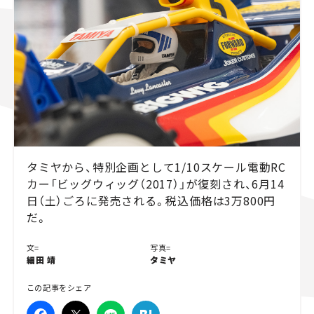
スズキ ジムニー｜Suzuki Jimny
スズキ｜Suzuki
マツダ｜Mazda
マツダ ロードスター｜Mazda Roadster
タミヤから、特別企画として1/10スケール電動RC
カー「ビッグウィッグ（2017）」が復刻され、6月14
日（土）ごろに発売される。税込価格は3万800円
だ。
文=
写真=
細田 靖
タミヤ
この記事をシェア