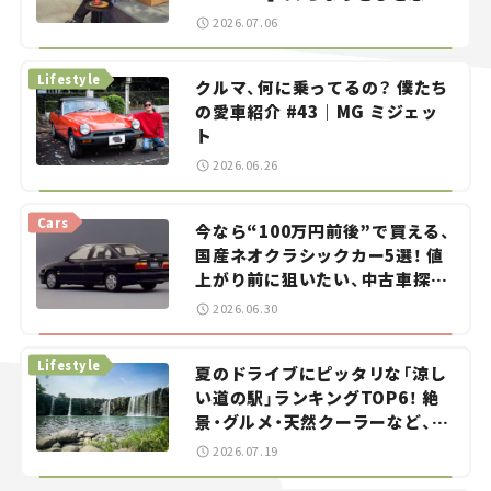
——連載｜CCGとクルマでどうす
2026.07.06
る？＜第13回＞
Lifestyle
クルマ、何に乗ってるの？ 僕たち
の愛車紹介 #43｜MG ミジェッ
ト
2026.06.26
Cars
今なら“100万円前後”で買える、
国産ネオクラシックカー5選！ 値
上がり前に狙いたい、中古車探し
をお手伝い――ちょっとイケてるマ
2026.06.30
イカー選び #02
Lifestyle
夏のドライブにピッタリな「涼し
い道の駅」ランキングTOP6！ 絶
景・グルメ・天然クーラーなど、避
暑におすすめのスポットを紹介
2026.07.19
【道の駅マニアの推し駅ガイド】