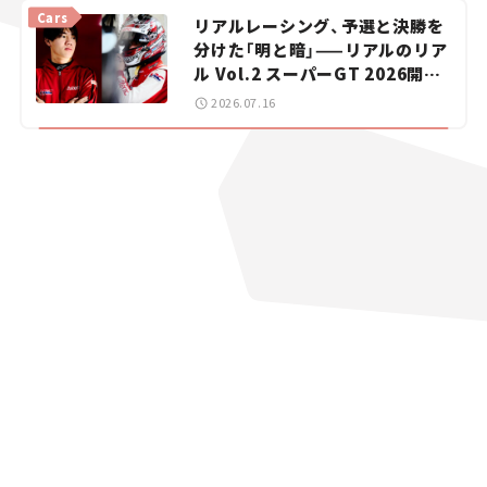
vol.15
Cars
リアルレーシング、予選と決勝を
分けた「明と暗」——リアルのリア
ル Vol.2 スーパーGT 2026開幕
戦 岡山国際サーキット
2026.07.16