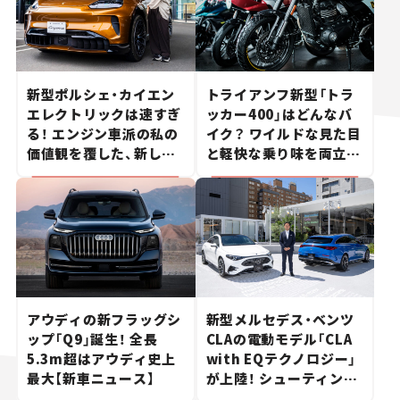
新型ポルシェ・カイエン
トライアンフ新型「トラ
エレクトリックは速すぎ
ッカー400」はどんなバ
る！ エンジン車派の私の
イク？ ワイルドな見た目
価値観を覆した、新しい
と軽快な乗り味を両立し
ポルシェの走り。
た400ccフラットトラッ
カー【試乗レビュー】
アウディの新フラッグシ
新型メルセデス・ベンツ
ップ「Q9」誕生！ 全長
CLAの電動モデル「CLA
5.3m超はアウディ史上
with EQテクノロジー」
最大【新車ニュース】
が上陸！ シューティング
ブレークも発売【新車ニ