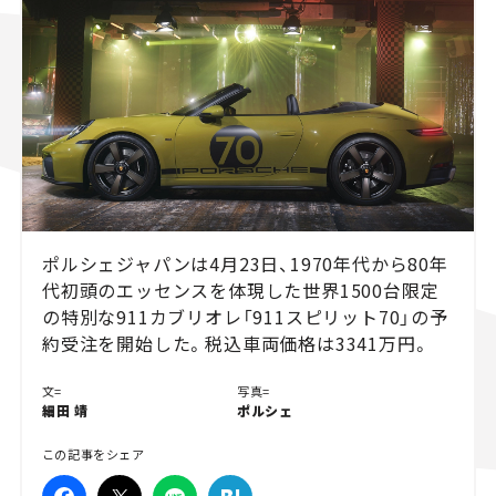
スズキ ジムニー｜Suzuki Jimny
スズキ｜Suzuki
マツダ｜Mazda
マツダ ロードスター｜Mazda Roadster
ポルシェジャパンは4月23日、1970年代から80年
代初頭のエッセンスを体現した世界1500台限定
の特別な911カブリオレ「911スピリット70」の予
約受注を開始した。税込車両価格は3341万円。
文=
写真=
細田 靖
ポルシェ
この記事をシェア