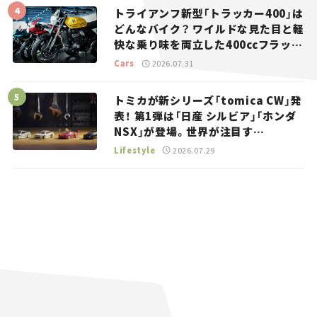
トライアンフ新型「トラッカー400」は
どんなバイク？ ワイルドな見た目と軽
快な乗り味を両立した400ccフラット
トラッカー【試乗レビュー】
Cars
2026.07.31
トミカが新シリーズ「tomica CW」発
表！ 第1弾は「日産 シルビア」「ホンダ
NSX」が登場。世界が注目す
る“JDM”に焦点【クルマとホビー】
Lifestyle
2026.07.29