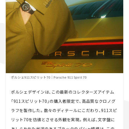
ポルシェ911スピリット70｜Porsche 911 Spirit 70
ポルシェデザインは、この最新のコレクターズアイテム
「911スピリット70」の購入者限定で、高品質なクロノグ
ラフを製作した。数々のディテールにこだわり、911スピ
リット70を彷彿とさせる外観を実現。例えば、文字盤に
あしらわれた光沢のあるブラックのパシャ模様は、この