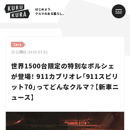
はじめよう、
クルマのある暮らし。
カテゴリ
Cars
Cars
公開日：2025.05.01
世界1500台限定の特別なポルシェ
Lifestyle
が登場！ 911カブリオレ「911スピリ
Traffic
ット70」ってどんなクルマ？【新車ニ
Special
ュース】
Series
Campaign
人気のハッシュタグ