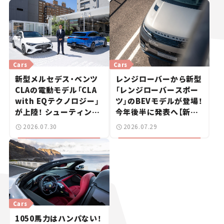
Cars
Cars
新型メルセデス・ベンツ
レンジローバーから新型
CLAの電動モデル「CLA
「レンジローバースポー
with EQテクノロジー」
ツ」のBEVモデルが登場！
が上陸！ シューティング
今年後半に発表へ【新車
ブレークも発売【新車ニ
ニュース】
2026.07.30
2026.07.29
ュース】
Cars
1050馬力はハンパない！