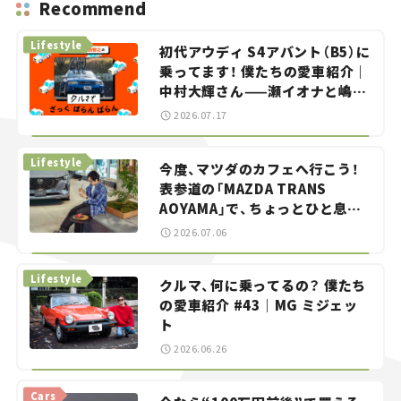
Recommend
Lifestyle
初代アウディ S4アバント（B5）に
乗ってます！ 僕たちの愛車紹介｜
中村大輝さん——瀬イオナと嶋田
智之の「クルマでざっくばらんば
2026.07.17
らん！」＃20
Lifestyle
今度、マツダのカフェへ行こう！
表参道の「MAZDA TRANS
AOYAMA」で、ちょっとひと息。
——連載｜CCGとクルマでどうす
2026.07.06
る？＜第13回＞
Lifestyle
クルマ、何に乗ってるの？ 僕たち
の愛車紹介 #43｜MG ミジェッ
ト
2026.06.26
Cars