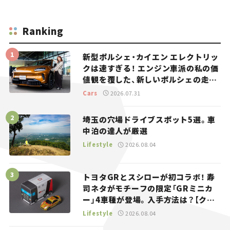
Ranking
新型ポルシェ・カイエン エレクトリッ
クは速すぎる！ エンジン車派の私の価
値観を覆した、新しいポルシェの走
り。
Cars
2026.07.31
埼玉の穴場ドライブスポット5選。車
中泊の達人が厳選
Lifestyle
2026.08.04
トヨタGRとスシローが初コラボ！ 寿
司ネタがモチーフの限定「GRミニカ
ー」4車種が登場。入手方法は？【クル
マとホビー】
Lifestyle
2026.08.04