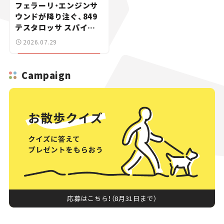
フェラーリ・エンジンサ
ウンドが降り注ぐ、849
テスタロッサ スパイダ
ーに試乗。
2026.07.29
Campaign
応募はこちら！（8月31日まで）