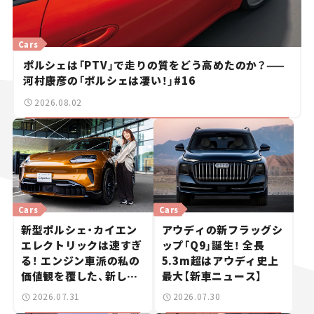
Cars
ポルシェは「PTV」で走りの質をどう高めたのか？——
河村康彦の「ポルシェは凄い！」#16
2026.08.02
Cars
Cars
新型ポルシェ・カイエン
アウディの新フラッグシ
エレクトリックは速すぎ
ップ「Q9」誕生！ 全長
る！ エンジン車派の私の
5.3m超はアウディ史上
価値観を覆した、新しい
最大【新車ニュース】
ポルシェの走り。
2026.07.31
2026.07.30