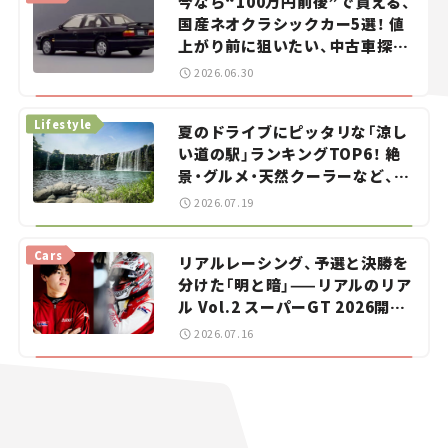
今なら“100万円前後”で買える、
国産ネオクラシックカー5選！ 値
上がり前に狙いたい、中古車探し
をお手伝い――ちょっとイケてるマ
2026.06.30
イカー選び #02
Lifestyle
夏のドライブにピッタリな「涼し
い道の駅」ランキングTOP6！ 絶
景・グルメ・天然クーラーなど、避
暑におすすめのスポットを紹介
2026.07.19
【道の駅マニアの推し駅ガイド】
vol.15
Cars
リアルレーシング、予選と決勝を
分けた「明と暗」——リアルのリア
ル Vol.2 スーパーGT 2026開幕
戦 岡山国際サーキット
2026.07.16