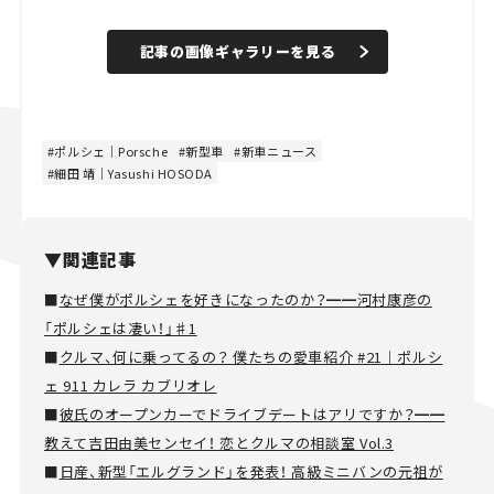
記事の画像ギャラリーを見る
ポルシェ｜Porsche
新型車
新車ニュース
細田 靖｜Yasushi HOSODA
▼関連記事
■
なぜ僕がポルシェを好きになったのか？━━河村康彦の
「ポルシェは凄い！」♯1
■
クルマ、何に乗ってるの？ 僕たちの愛車紹介 #21｜ポルシ
ェ 911 カレラ カブリオレ
■
彼氏のオープンカーでドライブデートはアリですか？━━
教えて吉田由美センセイ！ 恋とクルマの相談室 Vol.3
■
日産、新型「エルグランド」を発表！ 高級ミニバンの元祖が