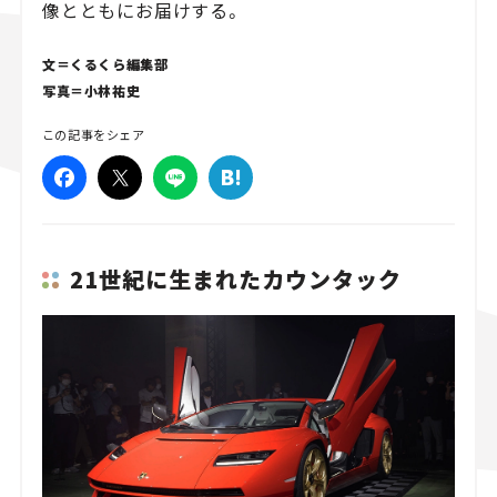
像とともにお届けする。
スズキ ジムニー｜Suzuki Jimny
スズキ｜Suzuki
マツダ｜Mazda
マツダ ロードスター｜Mazda Roadster
文＝くるくら編集部
写真＝小林祐史
この記事をシェア
21世紀に生まれたカウンタック