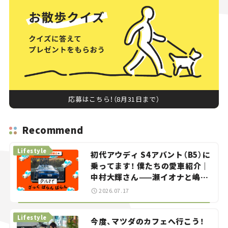
応募はこちら！（8月31日まで）
Recommend
Lifestyle
初代アウディ S4アバント（B5）に
乗ってます！ 僕たちの愛車紹介｜
中村大輝さん——瀬イオナと嶋田
智之の「クルマでざっくばらんば
2026.07.17
らん！」＃20
Lifestyle
今度、マツダのカフェへ行こう！