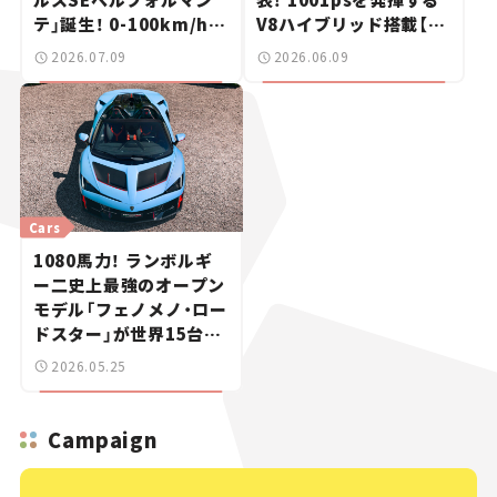
テ」誕生！ 0-100km/hは
V8ハイブリッド搭載【新
3.3秒【新車ニュース】
車ニュース】
2026.07.09
2026.06.09
Cars
1080馬力！ ランボルギ
ー二史上最強のオープン
モデル「フェノメノ・ロー
ドスター」が世界15台限
定で登場【新車ニュース】
2026.05.25
Campaign