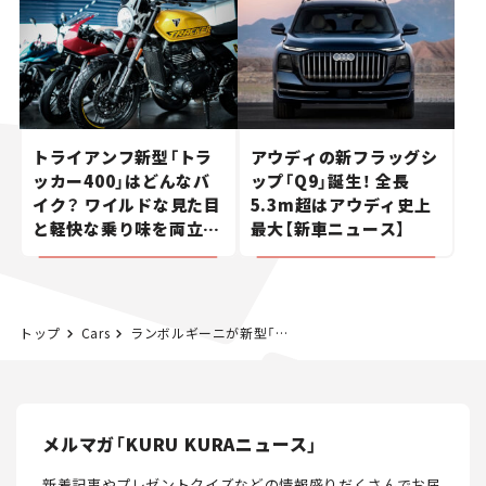
トライアンフ新型「トラ
アウディの新フラッグシ
ッカー400」はどんなバ
ップ「Q9」誕生！ 全長
イク？ ワイルドな見た目
5.3m超はアウディ史上
と軽快な乗り味を両立し
最大【新車ニュース】
た400ccフラットトラッ
カー【試乗レビュー】
トップ
Cars
ランボルギーニが新型「カウンタック LPI 800-4」を日本初公開。伝説のスーパーカーが現代に蘇る！
メルマガ「KURU KURAニュース」
新着記事やプレゼントクイズなどの情報盛りだくさんでお届