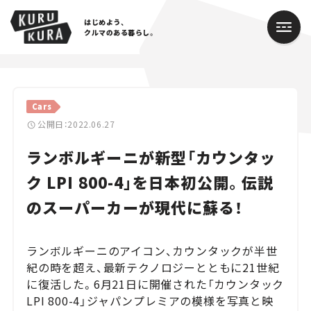
はじめよう、
クルマのある暮らし。
カテゴリ
Cars
Cars
公開日：2022.06.27
ランボルギーニが新型「カウンタッ
Lifestyle
ク LPI 800-4」を日本初公開。伝説
Traffic
のスーパーカーが現代に蘇る！
Special
ランボルギーニのアイコン、カウンタックが半世
Series
紀の時を超え、最新テクノロジーとともに21世紀
に復活した。6月21日に開催された「カウンタック
Campaign
LPI 800-4」ジャパンプレミアの模様を写真と映
人気のハッシュタグ