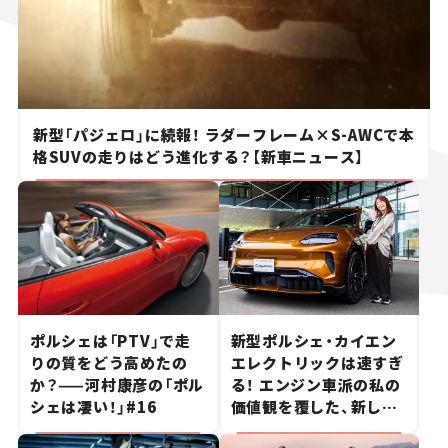
新型「パジェロ」に続報！ ラダーフレーム×S-AWCで本
格SUVの走りはどう進化する？【新車ニュース】
ポルシェは「PTV」で走
新型ポルシェ・カイエン
りの質をどう高めたの
エレクトリックは速すぎ
か？——河村康彦の「ポル
る！ エンジン車派の私の
シェは凄い！」#16
価値観を覆した、新しい
ポルシェの走り。