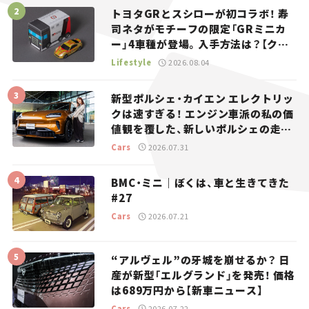
トヨタGRとスシローが初コラボ！ 寿
司ネタがモチーフの限定「GRミニカ
ー」4車種が登場。入手方法は？【クル
マとホビー】
Lifestyle
2026.08.04
新型ポルシェ・カイエン エレクトリッ
クは速すぎる！ エンジン車派の私の価
値観を覆した、新しいポルシェの走
り。
Cars
2026.07.31
BMC・ミニ｜ぼくは、車と生きてきた
#27
Cars
2026.07.21
“アルヴェル”の牙城を崩せるか？ 日
産が新型「エルグランド」を発売！ 価格
は689万円から【新車ニュース】
Cars
2026.07.22