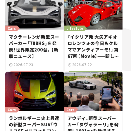
Cars
Lifestyle
マクラーレンが新型スー
『イタリア発 大矢アキオ
パーカー「788HS」を発
ロレンツォの今日もクル
表！世界限定200台。【新
マでアンディアーモ！』第
車ニュース】
67回【Movie】——新しい
スーパーカーショーで起
2026.07.23
2026.07.22
きた、若者たちの「驚き」
Cars
Cars
ランボルギーニ史上最速
アウディ、新型スーパー
の新型スーパーSUV「ウ
カー「ヌヴォラーリ」を発
ルスSEペルフォルマン
表！ 1001psを発揮する