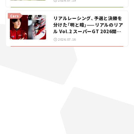
2026.07.19
【道の駅マニアの推し駅ガイド】
vol.15
Cars
リアルレーシング、予選と決勝を
分けた「明と暗」——リアルのリア
ル Vol.2 スーパーGT 2026開幕
戦 岡山国際サーキット
2026.07.16