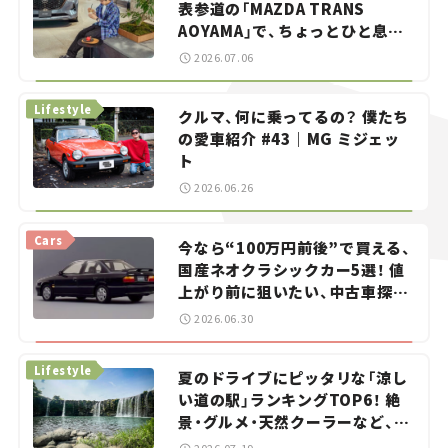
表参道の「MAZDA TRANS
AOYAMA」で、ちょっとひと息。
——連載｜CCGとクルマでどうす
2026.07.06
る？＜第13回＞
Lifestyle
クルマ、何に乗ってるの？ 僕たち
の愛車紹介 #43｜MG ミジェッ
ト
2026.06.26
Cars
今なら“100万円前後”で買える、
国産ネオクラシックカー5選！ 値
上がり前に狙いたい、中古車探し
をお手伝い――ちょっとイケてるマ
2026.06.30
イカー選び #02
Lifestyle
夏のドライブにピッタリな「涼し
い道の駅」ランキングTOP6！ 絶
景・グルメ・天然クーラーなど、避
暑におすすめのスポットを紹介