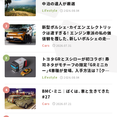
中泊の達人が厳選
Lifestyle
2026.08.04
新型ポルシェ・カイエン エレクトリッ
クは速すぎる！ エンジン車派の私の価
値観を覆した、新しいポルシェの走
り。
Cars
2026.07.31
トヨタGRとスシローが初コラボ！ 寿
司ネタがモチーフの限定「GRミニカ
ー」4車種が登場。入手方法は？【クル
マとホビー】
Lifestyle
2026.08.04
BMC・ミニ｜ぼくは、車と生きてきた
#27
Cars
2026.07.21