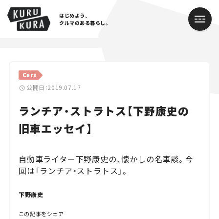
はじめよう、
クルマのある暮らし。
カテゴリ
Cars
Cars
公開日：2019.07.17
ランチア・ストラトス【下野康史の
Lifestyle
旧車エッセイ】
Traffic
Special
自動車ライター下野康史の、懐かしの名車談。今
回は「ランチア・ストラトス」。
Series
下野康史
Campaign
この記事をシェア
人気のハッシュタグ