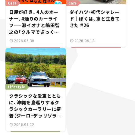
Cars
Cars
日産が好き。4人のオー
ダイハツ・初代シャレー
ナー、4通りのカーライ
ド｜ぼくは、車と生きて
フ——瀬イオナと嶋田智
きた #26
之の「クルマでざっくば
らんばらん！」＃19
2026.06.30
2026.06.19
Lifestyle
クラシックな愛車ととも
に、沖縄を島巡りするク
ラシックカーラリーに密
着【ジーロ・デッリゾラ沖
縄｜Giro dell’Isola
2026.06.12
OKINAWA 2026】