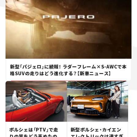
新型「パジェロ」に続報！ ラダーフレーム×S-AWCで本
格SUVの走りはどう進化する？【新車ニュース】
ポルシェは「PTV」で走
新型ポルシェ・カイエン
りの質をどう高めたの
エレクトリックは速すぎ