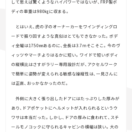
して思えば驚くようなハイパワーではないが、FRP製ボ
ディの車重は980㎏に収まる。
とはいえ、虎の子のオーナーカーをワインディングロ
ードで振り回すような真似はとてもできなかった。ボデ
ィ全幅は1750㎜あるのに、全長は3.7mそこそこ。今のヴ
ィッツやマーチよりはるかに短い。ワイドで短いボディ
の縦横比はさすがラリー専用設計だが、アクセルワーク
で簡単に姿勢が変えられる敏感な操縦性は、一見さんに
は正直、おっかなかったのだ。
外側に大きく張り出したドアにはたっぷりした厚みが
あり、ドアポケットにヘルメットが入れられるというウ
ワサは本当だった。しかし、ドアの厚みに食われて、スチ
ールモノコックに守られるキャビンの横幅は狭い。大の