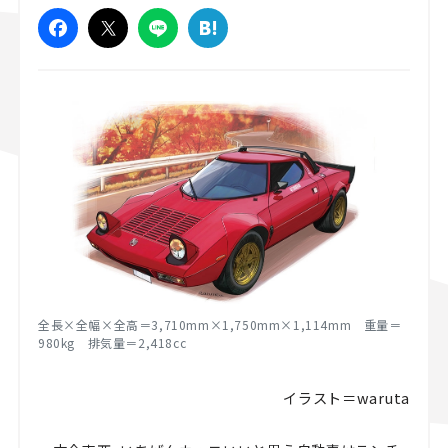
スズキ ジムニー｜Suzuki Jimny
スズキ｜Suzuki
マツダ｜Mazda
マツダ ロードスター｜Mazda Roadster
全長×全幅×全高＝3,710mm×1,750mm×1,114mm 重量＝
980kg 排気量＝2,418cc
イラスト＝waruta