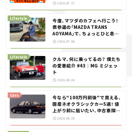
智之の「クルマでざっくばらんば
2026.07.17
らん！」＃20
Lifestyle
今度、マツダのカフェへ行こう！
表参道の「MAZDA TRANS
AOYAMA」で、ちょっとひと息。
——連載｜CCGとクルマでどうす
2026.07.06
る？＜第13回＞
Lifestyle
クルマ、何に乗ってるの？ 僕たち
の愛車紹介 #43｜MG ミジェッ
ト
2026.06.26
Cars
今なら“100万円前後”で買える、
国産ネオクラシックカー5選！ 値
上がり前に狙いたい、中古車探し
をお手伝い――ちょっとイケてるマ
2026.06.30
イカー選び #02