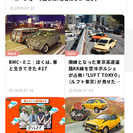
2026.07.22
Cars
Cars
BMC・ミニ｜ぼくは、車
廃線となった東京高速道
と生きてきた #27
路KK線を空冷ポルシェ
が占拠！「LUFT TOKYO」
（ルフト東京）が見せた奇
跡の一日——ハッサンの
2026.07.21
2026.07.10
週末カーミーティング通
信 #2