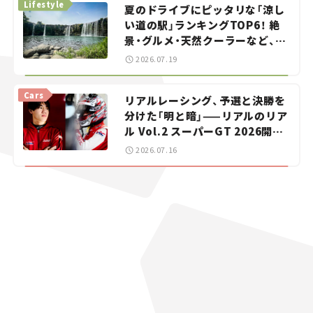
Lifestyle
夏のドライブにピッタリな「涼し
い道の駅」ランキングTOP6！ 絶
景・グルメ・天然クーラーなど、避
暑におすすめのスポットを紹介
2026.07.19
【道の駅マニアの推し駅ガイド】
vol.15
Cars
リアルレーシング、予選と決勝を
分けた「明と暗」——リアルのリア
ル Vol.2 スーパーGT 2026開幕
戦 岡山国際サーキット
2026.07.16