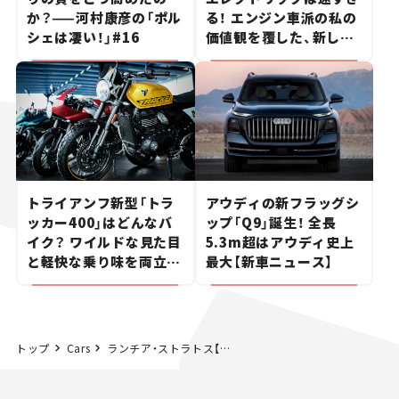
か？——河村康彦の「ポル
る！ エンジン車派の私の
シェは凄い！」#16
価値観を覆した、新しい
ポルシェの走り。
トライアンフ新型「トラ
アウディの新フラッグシ
ッカー400」はどんなバ
ップ「Q9」誕生！ 全長
イク？ ワイルドな見た目
5.3m超はアウディ史上
と軽快な乗り味を両立し
最大【新車ニュース】
た400ccフラットトラッ
カー【試乗レビュー】
トップ
Cars
ランチア・ストラトス【下野康史の旧車エッセイ】