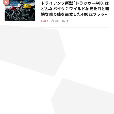
トライアンフ新型「トラッカー400」は
どんなバイク？ ワイルドな見た目と軽
快な乗り味を両立した400ccフラット
トラッカー【試乗レビュー】
Cars
2026.07.31