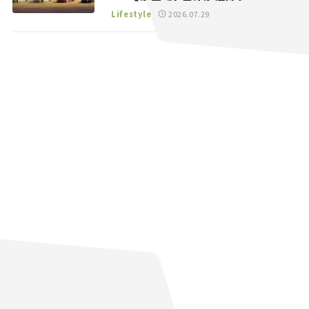
る“JDM”に焦点【クルマとホビー】
Lifestyle
2026.07.29