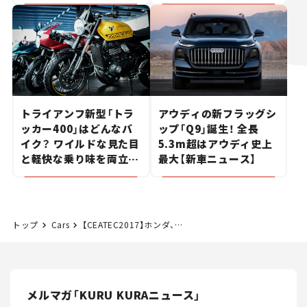
ポルシェの走り。
トライアンフ新型「トラ
アウディの新フラッグシ
ッカー400」はどんなバ
ップ「Q9」誕生！ 全長
イク？ ワイルドな見た目
5.3m超はアウディ史上
と軽快な乗り味を両立し
最大【新車ニュース】
た400ccフラットトラッ
カー【試乗レビュー】
トップ
Cars
【CEATEC2017】ホンダ、EVの充電時間の長さを解消する方策を提案
メルマガ「KURU KURAニュース」