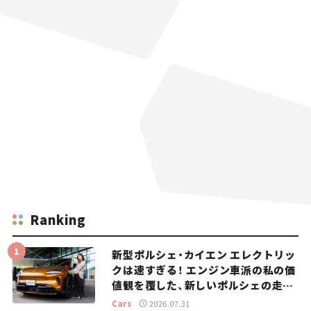
Ranking
新型ポルシェ・カイエン エレクトリッ
クは速すぎる！ エンジン車派の私の価
値観を覆した、新しいポルシェの走
り。
Cars
2026.07.31