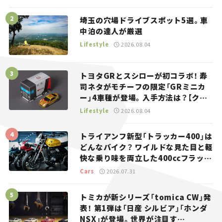
埼玉の穴場ドライブスポット5選。車
中泊の達人が厳選
Lifestyle
2026.08.04
トヨタGRとスシローが初コラボ！ 寿
司ネタがモチーフの限定「GRミニカ
ー」4車種が登場。入手方法は？【クル
マとホビー】
Lifestyle
2026.08.04
トライアンフ新型「トラッカー400」は
どんなバイク？ ワイルドな見た目と軽
快な乗り味を両立した400ccフラット
トラッカー【試乗レビュー】
Cars
2026.07.31
トミカが新シリーズ「tomica CW」発
表！ 第1弾は「日産 シルビア」「ホンダ
NSX」が登場。世界が注目す