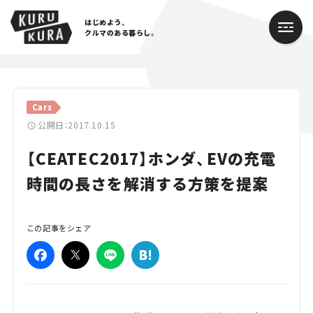
はじめよう、
クルマのある暮らし。
カテゴリ
Cars
Cars
公開日：2017.10.15
【CEATEC2017】ホンダ、EVの充電
Lifestyle
時間の長さを解消する方策を提案
Traffic
Special
この記事をシェア
Series
Campaign
人気のハッシュタグ