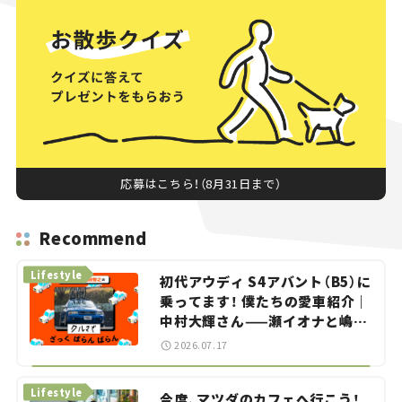
応募はこちら！（8月31日まで）
Recommend
Lifestyle
初代アウディ S4アバント（B5）に
乗ってます！ 僕たちの愛車紹介｜
中村大輝さん——瀬イオナと嶋田
智之の「クルマでざっくばらんば
2026.07.17
らん！」＃20
Lifestyle
今度、マツダのカフェへ行こう！