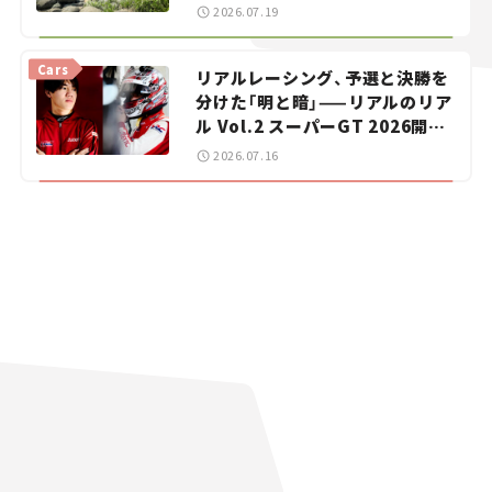
暑におすすめのスポットを紹介
2026.07.19
【道の駅マニアの推し駅ガイド】
vol.15
Cars
リアルレーシング、予選と決勝を
分けた「明と暗」——リアルのリア
ル Vol.2 スーパーGT 2026開幕
戦 岡山国際サーキット
2026.07.16