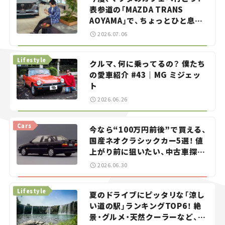
表参道の「MAZDA TRANS
AOYAMA」で、ちょっとひと息。
——連載｜CCGとクルマでどうす
2026.07.06
る？＜第13回＞
Lifestyle
クルマ、何に乗ってるの？ 僕たち
の愛車紹介 #43｜MG ミジェッ
ト
2026.06.26
Cars
今なら“100万円前後”で買える、
国産ネオクラシックカー5選！ 値
上がり前に狙いたい、中古車探し
をお手伝い――ちょっとイケてるマ
2026.06.30
イカー選び #02
Lifestyle
夏のドライブにピッタリな「涼し
い道の駅」ランキングTOP6！ 絶
景・グルメ・天然クーラーなど、避