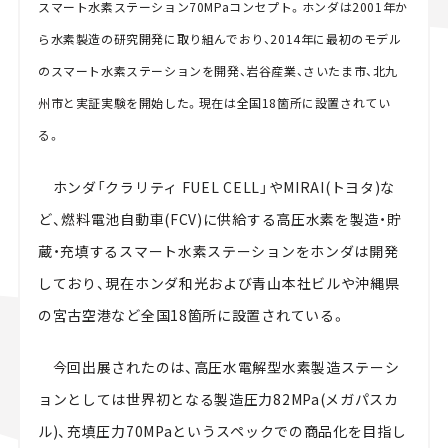
スマート水素ステーション70MPaコンセプト。ホンダは2001年か
ら水素製造の研究開発に取り組んでおり、2014年に最初のモデル
のスマート水素ステーションを開発、岩谷産業、さいたま市、北九
州市と実証実験を開始した。現在は全国18箇所に設置されてい
る。
ホンダ「クラリティ FUEL CELL」やMIRAI(トヨタ)な
ど、燃料電池自動車(FCV)に供給する高圧水素を製造・貯
蔵・充填するスマート水素ステーションをホンダは開発
しており、現在ホンダ和光および青山本社ビルや沖縄県
の宮古空港など全国18箇所に設置されている。
今回出展されたのは、高圧水電解型水素製造ステーシ
ョンとしては世界初となる製造圧力82MPa(メガパスカ
ル)、充填圧力70MPaというスペックでの商品化を目指し