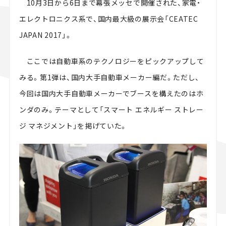
10月3日から6日まで幕張メッセで開催された、家電・
スズキ ジムニー｜Suzuki Jimny
スズキ｜Suzuki
エレクトロニクス系で、国内最大級の展示会「CEATEC
マツダ｜Mazda
マツダ ロードスター｜Mazda Roadster
JAPAN 2017」。
ここでは自動車系のテクノロジーをピックアップして
みる。第1弾は、国内大手自動車メーカー編だ。ただし、
今回は国内大手自動車メーカーでブースを構えたのはホ
ンダのみ。テーマとして「スマート エネルギー ストレー
ジ マネジメント」を掲げていた。