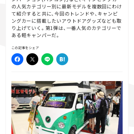
の人気カテゴリー別に最新モデルを複数回にわけ
スズキ ジムニー｜Suzuki Jimny
スズキ｜Suzuki
て紹介すると共に、今回のトレンドや、キャンピ
マツダ｜Mazda
マツダ ロードスター｜Mazda Roadster
ングカーに搭載したいアウトドアグッズなども取
り上げていく。第1弾は、一番人気のカテゴリーで
ある軽キャンパーだ。
この記事をシェア