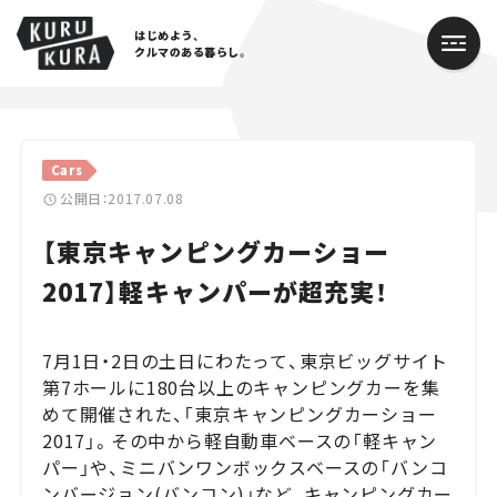
はじめよう、
クルマのある暮らし。
カテゴリ
Cars
Cars
公開日：2017.07.08
【東京キャンピングカーショー
Lifestyle
2017】軽キャンパーが超充実！
Traffic
Special
7月1日・2日の土日にわたって、東京ビッグサイト
第7ホールに180台以上のキャンピングカーを集
Series
めて開催された、「東京キャンピングカーショー
2017」。その中から軽自動車ベースの「軽キャン
Campaign
パー」や、ミニバンワンボックスベースの「バンコ
ンバージョン(バンコン)」など、キャンピングカー
人気のハッシュタグ