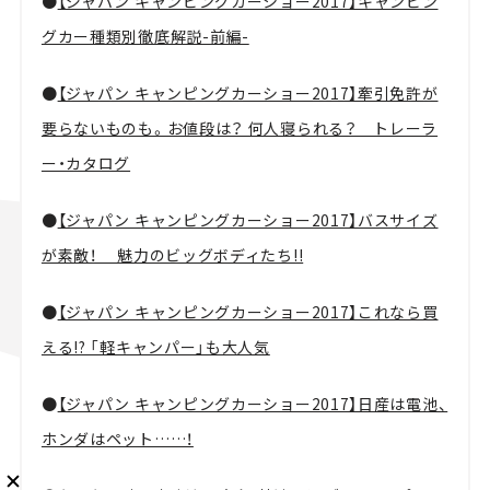
●
【ジャパン キャンピングカーショー2017】キャンピン
グカー種類別徹底解説-前編-
●
【ジャパン キャンピングカーショー2017】牽引免許が
要らないものも。お値段は？ 何人寝られる？ トレーラ
メルマガ登録
ー・カタログ
●
【ジャパン キャンピングカーショー2017】バスサイズ
が素敵！ 魅力のビッグボディたち!!
KURU KURAについて
広告掲載
プライバシーポリシー
採用情報
FAQ
●
【ジャパン キャンピングカーショー2017】これなら買
follow us
える!? 「軽キャンパー」も大人気
●
【ジャパン キャンピングカーショー2017】日産は電池、
ホンダはペット……！