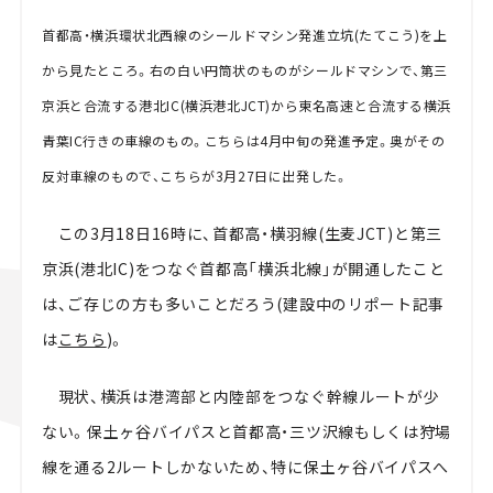
首都高・横浜環状北西線のシールドマシン発進立坑(たてこう)を上
から見たところ。右の白い円筒状のものがシールドマシンで、第三
京浜と合流する港北IC(横浜港北JCT)から東名高速と合流する横浜
青葉IC行きの車線のもの。こちらは4月中旬の発進予定。奥がその
反対車線のもので、こちらが3月27日に出発した。
この3月18日16時に、首都高・横羽線(生麦JCT)と第三
京浜(港北IC)をつなぐ首都高「横浜北線」が開通したこと
は、ご存じの方も多いことだろう(建設中のリポート記事
は
こちら
)。
現状、横浜は港湾部と内陸部をつなぐ幹線ルートが少
ない。保土ヶ谷バイパスと首都高・三ツ沢線もしくは狩場
線を通る2ルートしかないため、特に保土ヶ谷バイパスへ