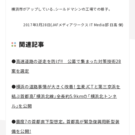
横浜市がアップしている、シールドマシンの工場での様子。
2017年3月28日(JAFメディアワークス IT Media部 日高 保)
関連記事
●
高速道路の逆走を防げ!! 公募で集まった対策技術28
案を選定
●
横浜の道路事情が大きく改善！ 生麦JCTと第三京浜を
結ぶ首都高「横浜北線」全長約5.9kmの「横浜北トンネ
ル」を公開
●
震度7の首都直下型想定。首都高が緊急復興用新型装
備を公開！