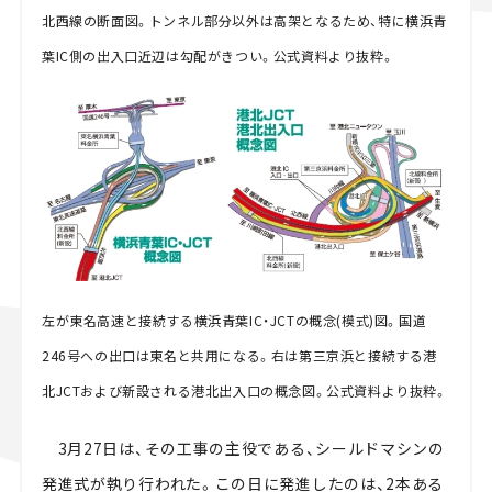
北西線の断面図。トンネル部分以外は高架となるため、特に横浜青
葉IC側の出入口近辺は勾配がきつい。公式資料より抜粋。
左が東名高速と接続する横浜青葉IC・JCTの概念(模式)図。国道
246号への出口は東名と共用になる。右は第三京浜と接続する港
北JCTおよび新設される港北出入口の概念図。公式資料より抜粋。
3月27日は、その工事の主役である、シールドマシンの
発進式が執り行われた。この日に発進したのは、2本ある