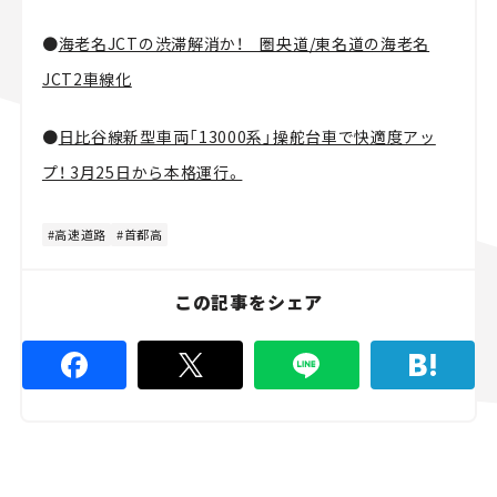
●
海老名JCTの渋滞解消か！ 圏央道/東名道の海老名
JCT2車線化
●
日比谷線新型車両「13000系」操舵台車で快適度アッ
プ！ 3月25日から本格運行。
高速道路
首都高
この記事をシェア