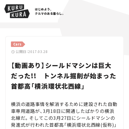
はじめよう、
クルマのある暮らし。
カテゴリ
Cars
Cars
公開日：2017.03.28
【動画あり】シールドマシンは巨大
Lifestyle
だった!! トンネル掘削が始まった
Traffic
首都高「横浜環状北西線」
Special
横浜の道路事情を解消するために建設された自動
Series
車専用道路が、3月18日に開通したばかりの横浜
北線だ。そしてこの3月27日にシールドマシンの
Campaign
発進式が行われた首都高「横浜環状北西線(仮称)」
人気のハッシュタグ