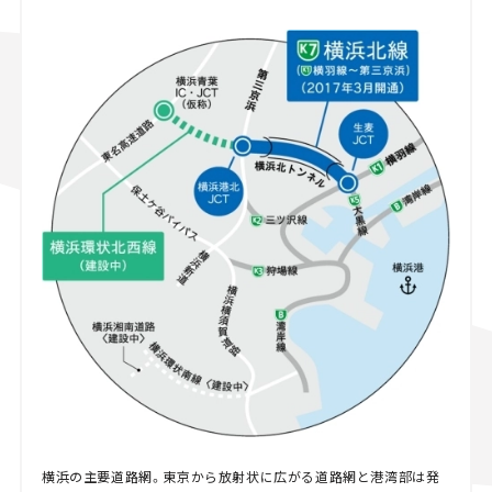
横浜の主要道路網。東京から放射状に広がる道路網と港湾部は発