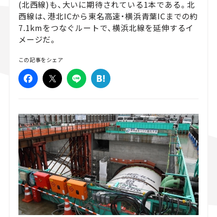
(北西線)も、大いに期待されている1本である。北
西線は、港北ICから東名高速・横浜青葉ICまでの約
スズキ ジムニー｜Suzuki Jimny
スズキ｜Suzuki
マツダ｜Maz
マツダ ロードスター｜Mazda Roadster
7.1kmをつなぐルートで、横浜北線を延伸するイ
メージだ。
この記事をシェア