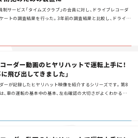
会員制サービス「タイムズクラブ」の会員に対し、ドライブレコーダ
ケートの調査結果を行った。3年前の調査結果と比較し、ドライブ
置率や、設置目的、求める機能にどのような変化が生じているの
コーダー動画のヒヤリハットで運転上手に！
事に飛び出してきました」
ダーが記録したヒヤリハット映像を紹介するシリーズです。第8
は、車の運転の基本中の基本、左右確認の大切さがよくわかる映
。私たちと一緒にヒヤリハット映像で危険な瞬間を疑似体験し、
スキルを高めましょう。