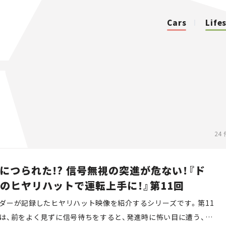
Cars
Life
カテゴリ
Cars
Lifestyle
24
Traffic
につられた!? 信号無視の突進が危ない！『ド
のヒヤリハットで運転上手に！』第11回
Special
ダーが記録したヒヤリハット映像を紹介するシリーズです。第11
Series
は、前をよく見ずに信号待ちをすると、発進時に怖い目に遭う、と