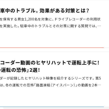
車中のトラブル。効果がある対策とは？
を保有する男女1,200名を対象に、ドライブレコーダーの利用状
を実施した。駐車中のトラブルとその対策に関する質問では、ド
以上がドアパンチや当て逃げに、6割以上が車両の盗難に対して不
と回答している。
コーダー動画のヒヤリハットで運転上手に！
の運転の恐怖」2選！
ダーが記録したヒヤリハット映像を紹介するシリーズです。第5
は、冬の運転での恐怖「路面凍結（アイスバーン）」の動画を2本ご
ちらの動画もヒヤリハットの範疇を超えて事故が発生しています
次災害は回避できた……という内容となります。私たちと一緒に
像で危険な瞬間を疑似体験し、危険予知や運転スキルを高めまし