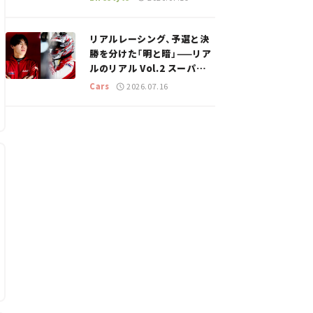
のスポットを紹介【道の駅マ
ニアの推し駅ガイド】vol.15
リアルレーシング、予選と決
勝を分けた「明と暗」——リア
ルのリアル Vol.2 スーパー
GT 2026開幕戦 岡山国際サ
Cars
2026.07.16
ーキット