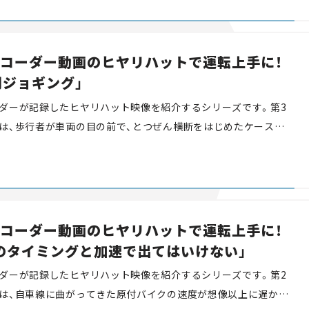
予知や運転スキルを高めましょう。
コーダー動画のヒヤリハットで運転上手に！
朝ジョギング」
ダーが記録したヒヤリハット映像を紹介するシリーズです。第3
は、歩行者が車両の目の前で、とつぜん横断をはじめたケースを
ていねいに観察してみると、歩行者が横断をする可能性は画面の
されています。私たちと一緒にヒヤリハット映像で危険な瞬間を
険予知や運転スキルを高めましょう。
コーダー動画のヒヤリハットで運転上手に！
そのタイミングと加速で出てはいけない」
ダーが記録したヒヤリハット映像を紹介するシリーズです。第2
は、自車線に曲がってきた原付バイクの速度が想像以上に遅かっ