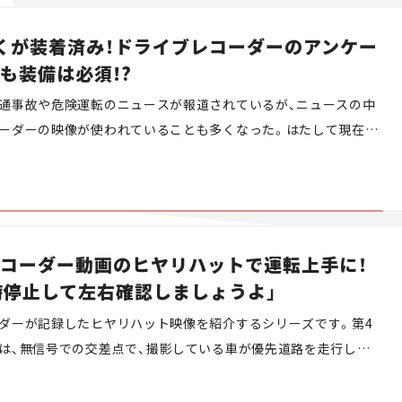
くが装着済み！ドライブレコーダーのアンケー
も装備は必須!?
通事故や危険運転のニュースが報道されているが、ニュースの中
ーダーの映像が使われていることも多くなった。はたして現在、
ダーはどのくらい使われているのだろうか。日本トレンドリサー
中古車は、共同でドライブレコーダーに関するアンケート調査を
に実施。ドライブレコーダー設置の有無や、撮影範囲、体験談などにつ
した。
コーダー動画のヒヤリハットで運転上手に！
時停止して左右確認しましょうよ」
ダーが記録したヒヤリハット映像を紹介するシリーズです。第4
は、無信号での交差点で、撮影している車が優先道路を走行して
ず、一時停止線もクラクションも気付かず車が直進してくる、と
紹介します。私たちと一緒にヒヤリハット映像で危険な瞬間を疑