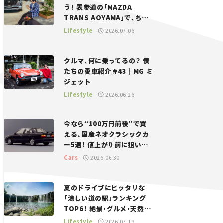
う！ 表参道の「MAZDA
TRANS AOYAMA」で、ちょ
っとひと息。——連載｜CCG
Lifestyle
2026.07.06
とクルマでどうする？＜第13
回＞
クルマ、何に乗ってるの？ 僕
たちの愛車紹介 #43｜MG ミ
ジェット
Lifestyle
2026.06.26
今なら“100万円前後”で買
える、国産ネオクラシックカ
ー5選！ 値上がり前に狙いた
い、中古車探しをお手伝い――ち
Cars
2026.06.30
ょっとイケてるマイカー選び
#02
夏のドライブにピッタリな
「涼しい道の駅」ランキング
TOP6！ 絶景・グルメ・天然ク
ーラーなど、避暑におすすめ
Lifestyle
2026.07.19