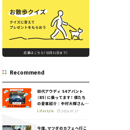
応募はこちら！（8月31日まで）
Recommend
初代アウディ S4アバント
（B5）に乗ってます！ 僕たち
の愛車紹介｜中村大輝さん
——瀬イオナと嶋田智之の
Lifestyle
2026.07.17
「クルマでざっくばらんばら
ん！」＃20
今度、マツダのカフェへ行こ