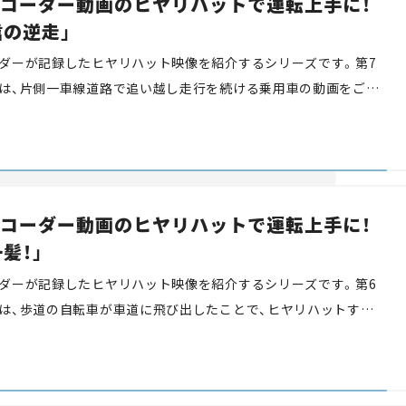
コーダー動画のヒヤリハットで運転上手に！
信の逆走」
ダーが記録したヒヤリハット映像を紹介するシリーズです。第7
は、片側一車線道路で追い越し走行を続ける乗用車の動画をご紹
ちと一緒にヒヤリハット映像で危険な瞬間を疑似体験し、危険予
を高めましょう。
コーダー動画のヒヤリハットで運転上手に！
髪！」
ダーが記録したヒヤリハット映像を紹介するシリーズです。第6
は、歩道の自転車が車道に飛び出したことで、ヒヤリハットする
、という動画をご紹介します。私たちと一緒にヒヤリハット映像
疑似体験し、危険予知や運転スキルを高めましょう。