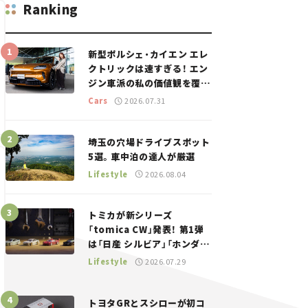
Ranking
新型ポルシェ・カイエン エレ
クトリックは速すぎる！ エン
ジン車派の私の価値観を覆し
た、新しいポルシェの走り。
Cars
2026.07.31
埼玉の穴場ドライブスポット
5選。車中泊の達人が厳選
Lifestyle
2026.08.04
トミカが新シリーズ
「tomica CW」発表！ 第1弾
は「日産 シルビア」「ホンダ
NSX」が登場。世界が注目す
Lifestyle
2026.07.29
る“JDM”に焦点【クルマとホ
ビー】
トヨタGRとスシローが初コ