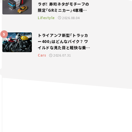
ラボ！ 寿司ネタがモチーフの
限定「GRミニカー」4車種が
登場。入手方法は？【クルマ
Lifestyle
2026.08.04
とホビー】
トライアンフ新型「トラッカ
ー400」はどんなバイク？ ワ
イルドな見た目と軽快な乗り
味を両立した400ccフラット
Cars
2026.07.31
トラッカー【試乗レビュー】