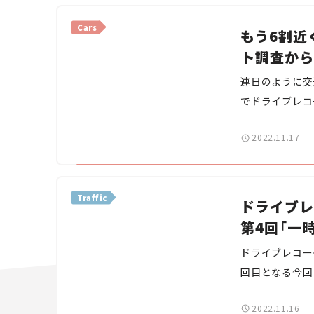
ょう。
Cars
もう6割近
ト調査から
連日のように交
でドライブレコ
ドライブレコー
2022.11.17
チとグーネット
2022年9月
いて結果を発表
Traffic
ドライブレ
第4回「一
ドライブレコー
回目となる今回
いるにも関わら
2022.11.16
いうケースをご