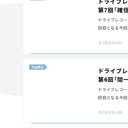
ドライブレ
第7回「確
ドライブレコー
回目となる今回
介します。私た
2023.02.01
知や運転スキル
Traffic
ドライブレ
第6回「間一
ドライブレコー
回目となる今回
瞬間が連続する
2023.01.09
で危険な瞬間を