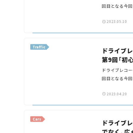
回目となる今回
一緒にヒヤリハ
2023.05.10
めましょう。
Traffic
ドライブレ
第9回「初
ドライブレコー
回目となる今回
しまった例を紹
2023.04.20
体験し、危険予
Cars
ドライブレ
でなく、広