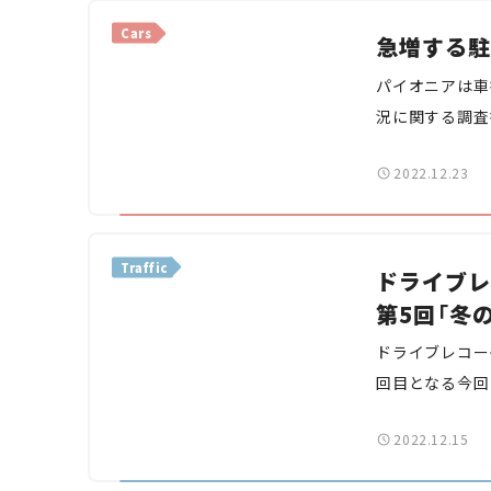
Cars
急増する駐
パイオニアは車
況に関する調査
ライバーの8割
2022.12.23
安を感じている
Traffic
ドライブレ
第5回「冬
ドライブレコー
回目となる今回
紹介します。ど
2022.12.15
が、なんとか二
ヒヤリハット映