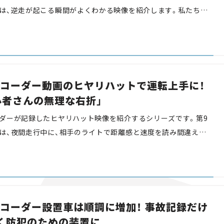
は、逆走が起こる瞬間がよくわかる映像を紹介します。私たちと
ット映像で危険な瞬間を疑似体験し、危険予知や運転スキルを高
コーダー動画のヒヤリハットで運転上手に！
心者さんの無理な右折」
ダーが記録したヒヤリハット映像を紹介するシリーズです。第9
は、夜間走行中に、相手のライトで距離感と速度を読み間違えて
介します。私たちと一緒にヒヤリハット映像で危険な瞬間を疑似
知や運転スキルを高めましょう。
コーダー設置車は順調に増加！ 事故記録だけ
く防犯のための装置に