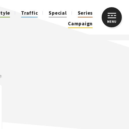
style
Traffic
Special
Series
MENU
CLOSE
Campaign
人気のハッシュタグ
スズキ ジムニー｜Suzuki Jimny
スズキ｜Suzuki
マツダ｜Mazda
マツダ ロードスター｜Mazda Roadster
 件