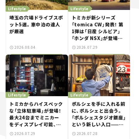
Lifestyle
Lifestyle
埼玉の穴場ドライブスポ
トミカが新シリーズ
ット5選。車中泊の達人
「tomica CW」発表！ 第
が厳選
1弾は「日産 シルビア」
「ホンダ NSX」が登場。
世界が注目す
2026.08.04
2026.07.29
る“JDM"に焦点【クルマ
とホビー】
Lifestyle
Lifestyle
トミカからハイスペック
ポルシェを手に入れる前
な「立体駐車場」が登場！
に、ポルシェと出会う。
最大24台までミニカー
「ポルシェスタジオ銀座」
をディスプレイ可能、特
という新しい入口——連
別な「日産 GT-R
載｜CCGとクルマでどう
2026.07.29
2026.07.28
NISMO」も付属【クルマ
する？＜第14回＞