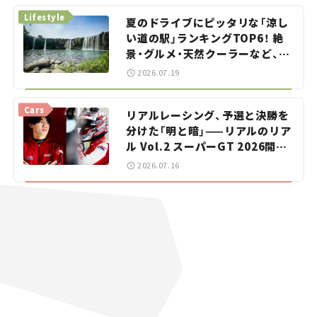
Lifestyle
夏のドライブにピッタリな「涼し
い道の駅」ランキングTOP6！ 絶
景・グルメ・天然クーラーなど、避
暑におすすめのスポットを紹介
2026.07.19
【道の駅マニアの推し駅ガイド】
vol.15
Cars
リアルレーシング、予選と決勝を
分けた「明と暗」——リアルのリア
ル Vol.2 スーパーGT 2026開幕
戦 岡山国際サーキット
2026.07.16