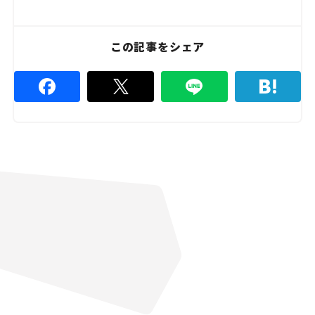
e
4
8
.
8
この記事をシェア
9
%