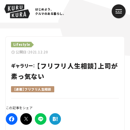
はじめよう、
クルマのある暮らし。
カテゴリ
Lifestyle
Cars
公開日：2021.12.20
【フリフリ人生相談】上司が
Lifestyle
ギャラリー：
素っ気ない
Traffic
【連載】フリフリ人生相談
Special
Series
この記事をシェア
Campaign
人気のハッシュタグ