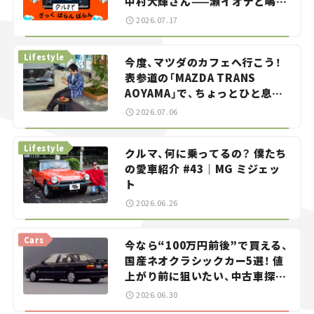
中村大輝さん——瀬イオナと嶋田
智之の「クルマでざっくばらんば
2026.07.17
らん！」＃20
Lifestyle
今度、マツダのカフェへ行こう！
表参道の「MAZDA TRANS
AOYAMA」で、ちょっとひと息。
——連載｜CCGとクルマでどうす
2026.07.06
る？＜第13回＞
Lifestyle
クルマ、何に乗ってるの？ 僕たち
の愛車紹介 #43｜MG ミジェッ
ト
2026.06.26
Cars
今なら“100万円前後”で買える、
国産ネオクラシックカー5選！ 値
上がり前に狙いたい、中古車探し
をお手伝い――ちょっとイケてるマ
2026.06.30
イカー選び #02