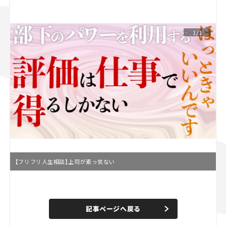
スズキ ジムニー｜Suzuki Jimny
スズキ｜Suzuki
マツダ｜Mazda
マツダ ロードスター｜Mazda Roadster
1/1
【フリフリ人生相談】上司が素っ気ない
L
o
/
U
a
n
d
記事ページへ戻る
m
e
u
d
t
: