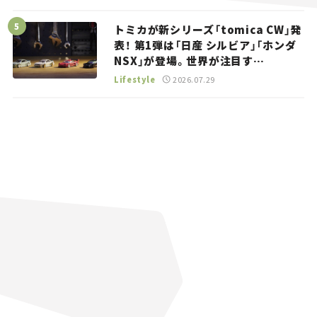
トミカが新シリーズ「tomica CW」発
表！ 第1弾は「日産 シルビア」「ホンダ
NSX」が登場。世界が注目す
る“JDM”に焦点【クルマとホビー】
Lifestyle
2026.07.29