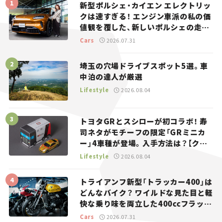
新型ポルシェ・カイエン エレクトリッ
クは速すぎる！ エンジン車派の私の価
値観を覆した、新しいポルシェの走
り。
Cars
2026.07.31
埼玉の穴場ドライブスポット5選。車
中泊の達人が厳選
Lifestyle
2026.08.04
トヨタGRとスシローが初コラボ！ 寿
司ネタがモチーフの限定「GRミニカ
ー」4車種が登場。入手方法は？【クル
マとホビー】
Lifestyle
2026.08.04
トライアンフ新型「トラッカー400」は
どんなバイク？ ワイルドな見た目と軽
快な乗り味を両立した400ccフラット
トラッカー【試乗レビュー】
Cars
2026.07.31