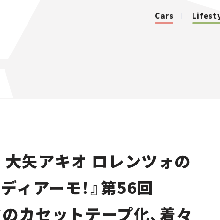
Cars
Lifest
カテゴリ
Cars
Lifestyle
 大矢アキオ ロレンツォの
Traffic
ディアーモ！』第56回
Special
マのカセットテープ化、着々
Series