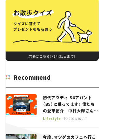
応募はこちら！（8月31日まで）
Recommend
初代アウディ S4アバント
（B5）に乗ってます！ 僕たち
の愛車紹介｜中村大輝さん
——瀬イオナと嶋田智之の
Lifestyle
2026.07.17
「クルマでざっくばらんばら
ん！」＃20
今度、マツダのカフェへ行こ