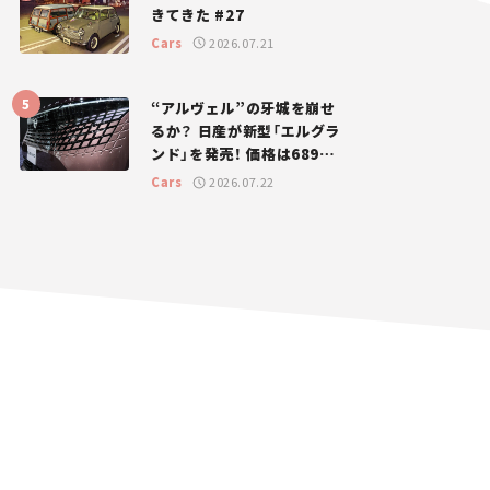
きてきた #27
Cars
2026.07.21
“アルヴェル”の牙城を崩せ
るか？ 日産が新型「エルグラ
ンド」を発売！ 価格は689万
円から【新車ニュース】
Cars
2026.07.22