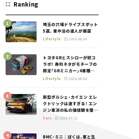
Ranking
埼玉の穴場ドライブスポット
5選。車中泊の達人が厳選
Lifestyle
2026.08.04
トヨタGRとスシローが初コ
ラボ！ 寿司ネタがモチーフの
限定「GRミニカー」4車種が
登場。入手方法は？【クルマ
Lifestyle
2026.08.04
とホビー】
新型ポルシェ・カイエン エレ
クトリックは速すぎる！ エン
ジン車派の私の価値観を覆し
た、新しいポルシェの走り。
Cars
2026.07.31
BMC・ミニ｜ぼくは、車と生