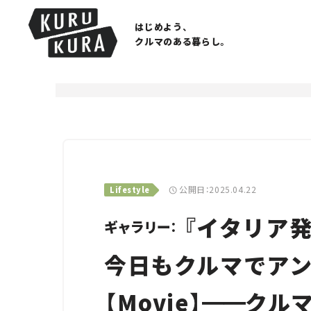
はじめよう、
クルマのある暮らし。
公開日：2025.04.22
Lifestyle
『イタリア発
ギャラリー：
今日もクルマでアン
【Movie】
━━
クル