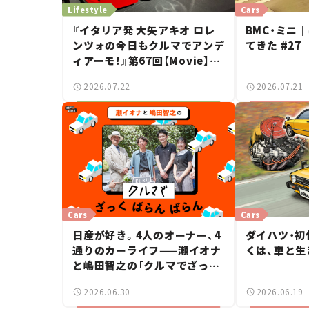
Lifestyle
Cars
『イタリア発 大矢アキオ ロレ
BMC・ミニ
ンツォの今日もクルマでアンデ
てきた #27
ィアーモ！』第67回【Movie】
——新しいスーパーカーショー
2026.07.22
2026.07.21
で起きた、若者たちの「驚き」
Cars
Cars
日産が好き。4人のオーナー、4
ダイハツ・初
通りのカーライフ——瀬イオナ
くは、車と生
と嶋田智之の「クルマでざっく
ばらんばらん！」＃19
2026.06.30
2026.06.19