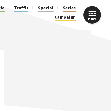
yle
Traffic
Special
Series
Campaign
MENU
CLOSE
人気のハッシュタグ
スズキ ジムニー｜Suzuki Jimny
スズキ｜Suzuki
マツダ｜Mazda
マツダ ロードスター｜Mazda Roadster