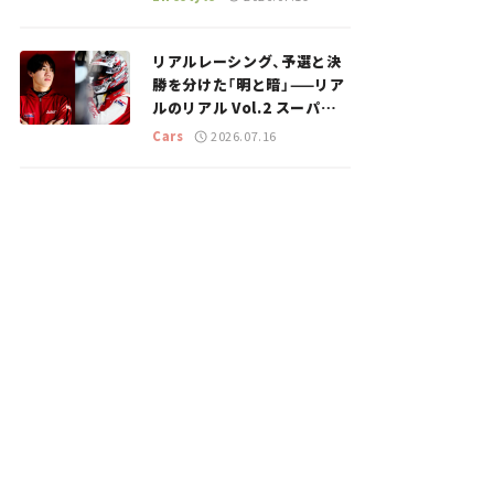
のスポットを紹介【道の駅マ
ニアの推し駅ガイド】vol.15
リアルレーシング、予選と決
勝を分けた「明と暗」——リア
ルのリアル Vol.2 スーパー
GT 2026開幕戦 岡山国際サ
Cars
2026.07.16
ーキット