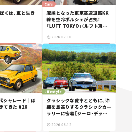
Cars
｜ぼくは、車と生き
廃線となった東京高速道路KK
線を空冷ポルシェが占拠！
「LUFT TOKYO」（ルフト東京）
が見せた奇跡の一日——ハッサ
2026.07.10
ンの週末カーミーティング通信
#2
Lifestyle
代シャレード｜ぼ
クラシックな愛車とともに、沖
きてきた #26
縄を島巡りするクラシックカー
ラリーに密着【ジーロ・デッリ
ゾラ沖縄｜Giro dell’Isola
2026.06.12
OKINAWA 2026】