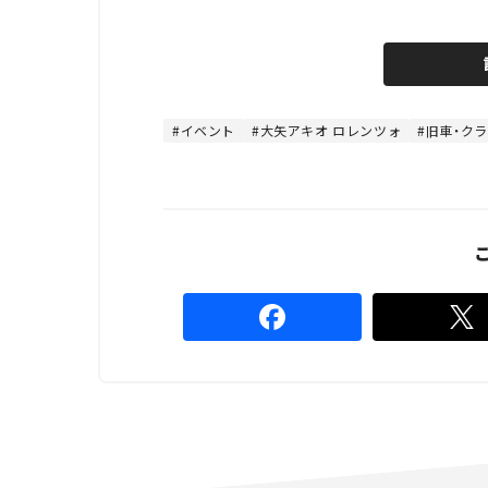
L
o
/
U
a
n
d
m
e
u
d
t
:
e
4
8
イベント
大矢アキオ ロレンツォ
旧車・ク
.
8
9
%