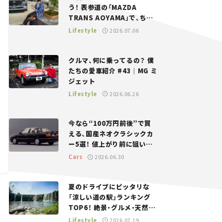
う！ 表参道の「MAZDA
TRANS AOYAMA」で、ちょ
っとひと息。——連載｜CCG
Lifestyle
2026.07.06
とクルマでどうする？＜第13
回＞
クルマ、何に乗ってるの？ 僕
たちの愛車紹介 #43｜MG ミ
ジェット
Lifestyle
2026.06.26
今なら“100万円前後”で買
える、国産ネオクラシックカ
ー5選！ 値上がり前に狙いた
い、中古車探しをお手伝い――ち
Cars
2026.06.30
ょっとイケてるマイカー選び
#02
夏のドライブにピッタリな
「涼しい道の駅」ランキング
TOP6！ 絶景・グルメ・天然ク
ーラーなど、避暑におすすめ
Lifestyle
2026.07.19