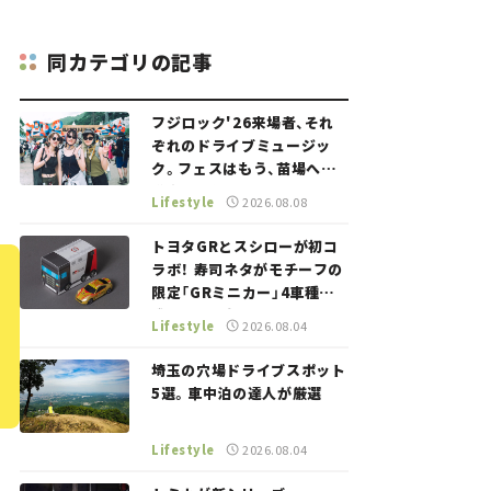
同カテゴリの記事
フジロック'26来場者、それ
ぞれのドライブミュージッ
ク。フェスはもう、苗場への
道中から始まっていた。
Lifestyle
2026.08.08
トヨタGRとスシローが初コ
ラボ！ 寿司ネタがモチーフの
限定「GRミニカー」4車種が
登場。入手方法は？【クルマ
Lifestyle
2026.08.04
とホビー】
埼玉の穴場ドライブスポット
5選。車中泊の達人が厳選
Lifestyle
2026.08.04