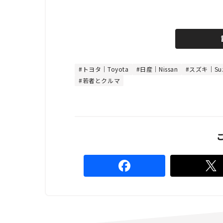
L
o
/
U
a
n
d
m
e
u
d
t
:
e
4
8
トヨタ｜Toyota
日産｜Nissan
スズキ｜Suz
.
若者とクルマ
8
9
%