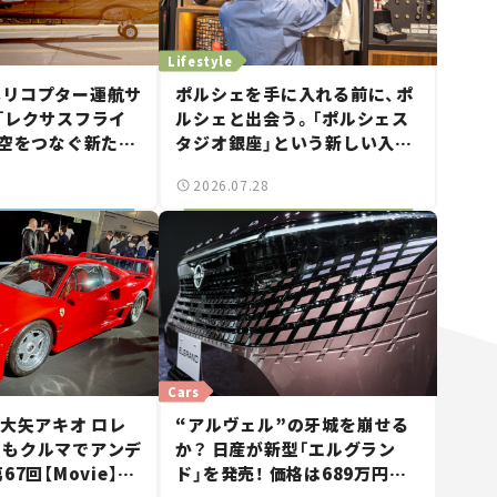
Lifestyle
ヘリコプター運航サ
ポルシェを手に入れる前に、ポ
「レクサスフライ
ルシェと出会う。「ポルシェス
・空をつなぐ新たな
タジオ銀座」という新しい入口
は
——連載｜CCGとクルマでどう
2026.07.28
する？＜第14回＞
Cars
 大矢アキオ ロレ
“アルヴェル”の牙城を崩せる
日もクルマでアンデ
か？ 日産が新型「エルグラン
67回【Movie】
ド」を発売！ 価格は689万円か