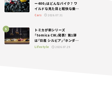
ー400」はどんなバイク？ ワ
イルドな見た目と軽快な乗り
味を両立した400ccフラット
Cars
2026.07.31
トラッカー【試乗レビュー】
トミカが新シリーズ
「tomica CW」発表！ 第1弾
は「日産 シルビア」「ホンダ
NSX」が登場。世界が注目す
Lifestyle
2026.07.29
る“JDM”に焦点【クルマとホ
ビー】