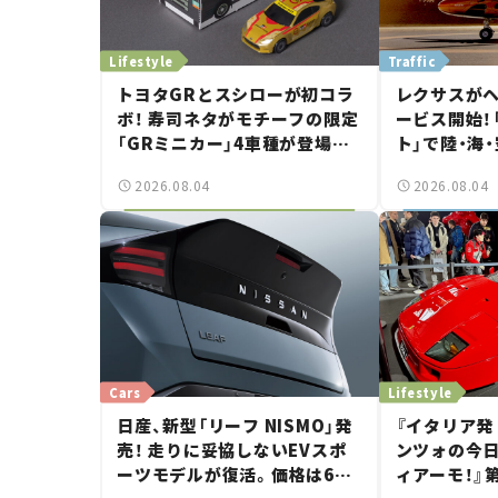
Lifestyle
Traffic
トヨタGRとスシローが初コラ
レクサスが
ボ！ 寿司ネタがモチーフの限定
ービス開始！
「GRミニカー」4車種が登場。
ト」で陸・海
入手方法は？【クルマとホビー】
移動体験と
2026.08.04
2026.08.04
Cars
Lifestyle
日産、新型「リーフ NISMO」発
『イタリア発
売！ 走りに妥協しないEVスポ
ンツォの今
ーツモデルが復活。価格は660
ィアーモ！』第