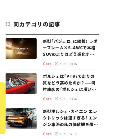
同カテゴリの記事
新型「パジェロ」に続報！ ラダ
ーフレーム×S-AWCで本格
SUVの走りはどう進化する？
【新車ニュース】
Cars
2026.08.07
ポルシェは「PTV」で走りの
質をどう高めたのか？——河
村康彦の「ポルシェは凄い！」
#16
Cars
2026.08.02
新型ポルシェ・カイエン エレ
クトリックは速すぎる！ エン
ジン車派の私の価値観を覆し
た、新しいポルシェの走り。
Cars
2026.07.31