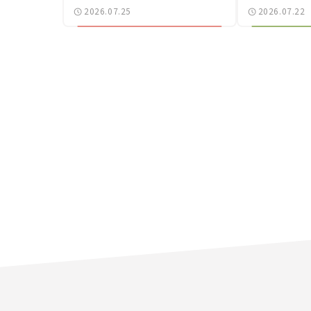
万円から【新車ニュース】
——新しい
2026.07.25
2026.07.22
で起きた、若