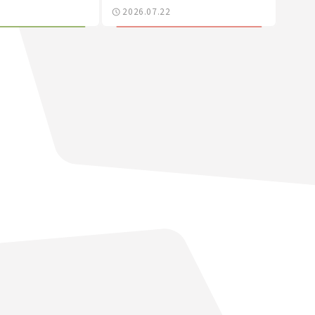
スーパーカーショー
ら【新車ニュース】
2026.07.22
者たちの「驚き」