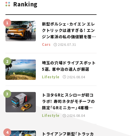
Ranking
新型ポルシェ・カイエン エレ
クトリックは速すぎる！ エン
ジン車派の私の価値観を覆し
た、新しいポルシェの走り。
Cars
2026.07.31
埼玉の穴場ドライブスポット
5選。車中泊の達人が厳選
Lifestyle
2026.08.04
トヨタGRとスシローが初コ
ラボ！ 寿司ネタがモチーフの
限定「GRミニカー」4車種が
登場。入手方法は？【クルマ
Lifestyle
2026.08.04
とホビー】
トライアンフ新型「トラッカ