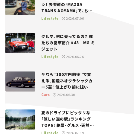
う！ 表参道の「MAZDA
TRANS AOYAMA」で、ちょ
っとひと息。——連載｜CCG
Lifestyle
2026.07.06
とクルマでどうする？＜第13
回＞
クルマ、何に乗ってるの？ 僕
たちの愛車紹介 #43｜MG ミ
ジェット
Lifestyle
2026.06.26
今なら“100万円前後”で買
える、国産ネオクラシックカ
ー5選！ 値上がり前に狙いた
い、中古車探しをお手伝い――ち
Cars
2026.06.30
ょっとイケてるマイカー選び
#02
夏のドライブにピッタリな
「涼しい道の駅」ランキング
TOP6！ 絶景・グルメ・天然ク
ーラーなど、避暑におすすめ
Lifestyle
2026.07.19