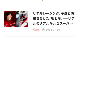
のスポットを紹介【道の駅マ
ニアの推し駅ガイド】vol.15
リアルレーシング、予選と決
勝を分けた「明と暗」——リア
ルのリアル Vol.2 スーパー
GT 2026開幕戦 岡山国際サ
Cars
2026.07.16
ーキット