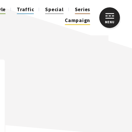
yle
Traffic
Special
Series
Campaign
MENU
CLOSE
人気のハッシュタグ
スズキ ジムニー｜Suzuki Jimny
スズキ｜Suzuki
マツダ｜Mazda
マツダ ロードスター｜Mazda Roadster