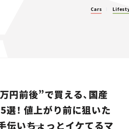
Cars
Lifest
カテゴリ
Cars
Lifestyle
0万円前後”で買える、国産
Traffic
5選！ 値上がり前に狙いた
Special
手伝い――ちょっとイケてるマ
Series