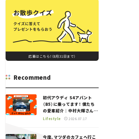
応募はこちら！（8月31日まで）
Recommend
初代アウディ S4アバント
（B5）に乗ってます！ 僕たち
の愛車紹介｜中村大輝さん
——瀬イオナと嶋田智之の
Lifestyle
2026.07.17
「クルマでざっくばらんばら
ん！」＃20
今度、マツダのカフェへ行こ