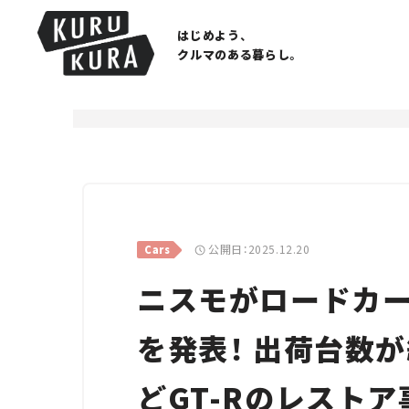
はじめよう、
クルマのある暮らし。
公開日：2025.12.20
Cars
ニスモがロードカ
を発表！ 出荷台数が約
どGT-Rのレストア