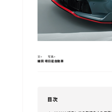
文=
写真=
細田 靖
日産自動車
目次