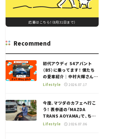
応募はこちら！（8月31日まで）
Recommend
初代アウディ S4アバント
（B5）に乗ってます！ 僕たち
の愛車紹介｜中村大輝さん
——瀬イオナと嶋田智之の
Lifestyle
2026.07.17
「クルマでざっくばらんばら
ん！」＃20
今度、マツダのカフェへ行こ
う！ 表参道の「MAZDA
TRANS AOYAMA」で、ちょ
っとひと息。——連載｜CCG
Lifestyle
2026.07.06
とクルマでどうする？＜第13
回＞