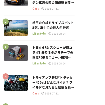
ジン車派の私の価値観を覆し
た、新しいポルシェの走り。
Cars
2026.07.31
埼玉の穴場ドライブスポット
5選。車中泊の達人が厳選
Lifestyle
2026.08.04
トヨタGRとスシローが初コ
ラボ！ 寿司ネタがモチーフの
限定「GRミニカー」4車種が
登場。入手方法は？【クルマ
Lifestyle
2026.08.04
とホビー】
トライアンフ新型「トラッカ
ー400」はどんなバイク？ ワ
イルドな見た目と軽快な乗り
味を両立した400ccフラット
Cars
2026.07.31
トラッカー【試乗レビュー】