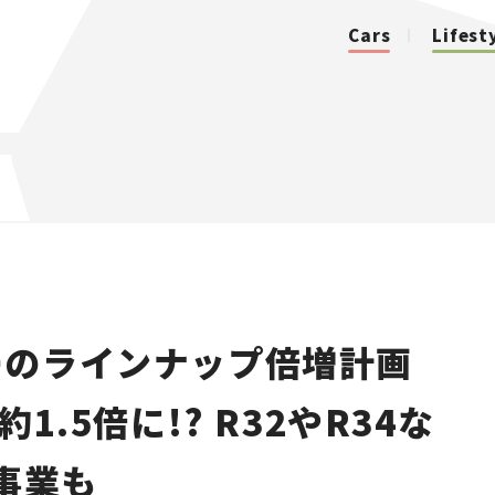
Cars
Lifest
カテゴリ
Cars
Lifestyle
ーのラインナップ倍増計画
Traffic
1.5倍に!? R32やR34な
Special
事業も
Series