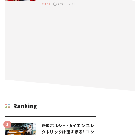
GT 2026開幕戦 岡山国際サ
Cars
2026.07.16
ーキット
Ranking
新型ポルシェ・カイエン エレ
クトリックは速すぎる！ エン