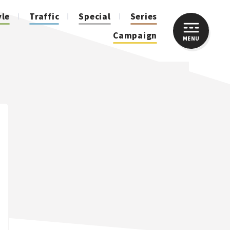
yle
Traffic
Special
Series
Campaign
MENU
CLOSE
人気のハッシュタグ
スズキ ジムニー｜Suzuki Jimny
スズキ｜Suzuki
マツダ｜Mazda
マツダ ロードスター｜Mazda Roadster