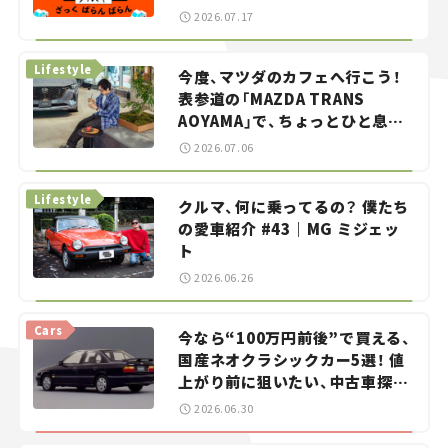
智之の「クルマでざっくばらんば
2026.07.17
らん！」＃20
Lifestyle
今度、マツダのカフェへ行こう！
表参道の「MAZDA TRANS
AOYAMA」で、ちょっとひと息。
——連載｜CCGとクルマでどうす
2026.07.06
る？＜第13回＞
Lifestyle
クルマ、何に乗ってるの？ 僕たち
の愛車紹介 #43｜MG ミジェッ
ト
2026.06.26
Cars
今なら“100万円前後”で買える、
国産ネオクラシックカー5選！ 値
上がり前に狙いたい、中古車探し
をお手伝い――ちょっとイケてるマ
2026.06.30
イカー選び #02