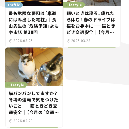
Traffic
Lifestyle
最も危険な要因は「車道
眠いときは寝る、疲れた
にはみ出した電柱」｜長
ら休む！ 春のドライブは
山先生の「危険予知」よも
猫をお手本に
━━
猫とき
やま話 第38回
どき交通安全｜【今月の
「交通まにゃ～」Vol.9】
2026.03.25
2026.03.23
Lifestyle
猫バンバンしてますか？
冬場の運転で気をつけた
いこと
━━
猫ときどき交
通安全｜【今月の「交通ま
にゃ～」Vol.8】
2026.02.20