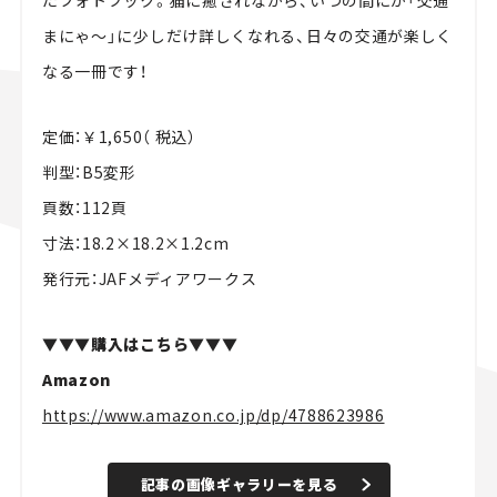
たフォトブック。猫に癒されながら、いつの間にか「交通
まにゃ～」に少しだけ詳しくなれる、日々の交通が楽しく
なる一冊です！
定価：￥1,650（ 税込）
判型：B5変形
頁数：112頁
寸法：18.2×18.2×1.2cm
発行元：JAFメディアワークス
▼▼▼購入はこちら▼▼▼
Amazon
https://www.amazon.co.jp/dp/4788623986
記事の画像ギャラリーを見る