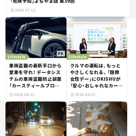
「危険予知」よもやま話 第39回
2026.07.13
Lifestyle
Lifestyle
車両盗難の最新手口から
クルマの運転は、もっと
愛車を守れ！ データシス
やさしくなれる。「国際
テムの車両盗難防止装置
女性デー」にOKISHUが
「カースティールブロッ
「安心・おしゃれなカーラ
カーSOS820」は“ゲー
イフセミナー」を開催！
2026.06.12
2026.04.21
ムボーイ”にも対応する
スゴイやつ。