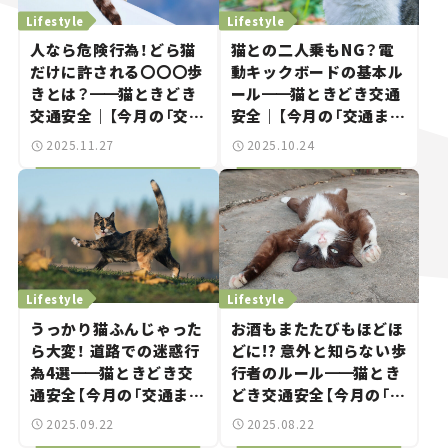
Lifestyle
Lifestyle
人なら危険行為！どら猫
猫との二人乗もNG？電
だけに許される〇〇〇歩
動キックボードの基本ル
きとは？
━━
猫ときどき
ール
━━
猫ときどき交通
交通安全｜【今月の「交通
安全｜【今月の「交通まに
まにゃ～」Vol.6】
ゃ～」
2025.11.27
2025.10.24
Vol.5】
Lifestyle
Lifestyle
うっかり猫ふんじゃった
お酒もまたたびもほどほ
ら大変！ 道路での迷惑行
どに!? 意外と知らない歩
為4選
━━
猫ときどき交
行者のルール
━━
猫とき
通安全【今月の「交通まに
どき交通安全【今月の「交
ゃ～」
通まにゃ～」Vol.3】
2025.09.22
2025.08.22
Vol.4】