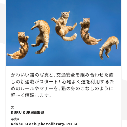
スズキ ジムニー｜Suzuki Jimny
スズキ｜Suzuki
マツダ｜Mazda
マツダ ロードスター｜Mazda Roadster
かわいい猫の写真と、交通安全を組み合わせた癒
しの新連載がスタート！ 心地よく道を利用するた
めのルールやマナーを、猫の身のこなしのように
軽～く解説します。
文=
KURU KURA編集部
写真=
Adobe Stock、photolibrary、PIXTA