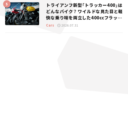
トライアンフ新型「トラッカー400」は
どんなバイク？ ワイルドな見た目と軽
快な乗り味を両立した400ccフラット
トラッカー【試乗レビュー】
Cars
2026.07.31