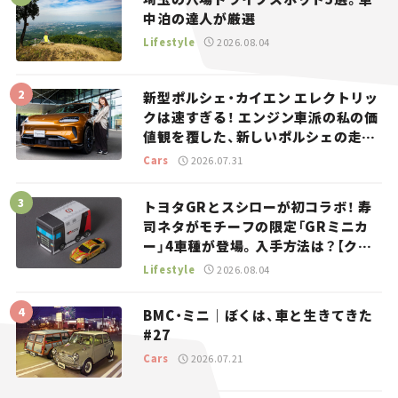
中泊の達人が厳選
Lifestyle
2026.08.04
新型ポルシェ・カイエン エレクトリッ
クは速すぎる！ エンジン車派の私の価
値観を覆した、新しいポルシェの走
り。
Cars
2026.07.31
トヨタGRとスシローが初コラボ！ 寿
司ネタがモチーフの限定「GRミニカ
ー」4車種が登場。入手方法は？【クル
マとホビー】
Lifestyle
2026.08.04
BMC・ミニ｜ぼくは、車と生きてきた
#27
Cars
2026.07.21