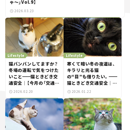
ゃ～」Vol.9】
2026.03.23
Lifestyle
Lifestyle
猫バンバンしてますか？
寒くて暗い冬の夜道は、
冬場の運転で気をつけた
キラリと光る猫
いこと
━━
猫ときどき交
の“目”も借りたい。
━━
通安全｜【今月の「交通ま
猫ときどき交通安全｜
にゃ～」Vol.8】
【今月の「交通まにゃ～」
2026.02.20
2026.01.22
Vol.7】