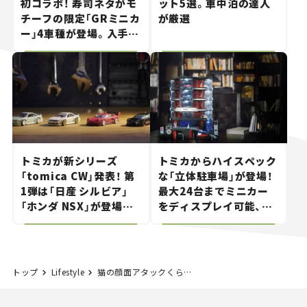
初コラボ！ 寿司ネタがモ
ット5選。車中泊の達人
チーフの限定「GRミニカ
が厳選
ー」4車種が登場。入手方
法は？【クルマとホビー】
トミカが新シリーズ
トミカからハイスペック
「tomica CW」発表！ 第
な「立体駐車場」が登場！
1弾は「日産 シルビア」
最大24台までミニカー
「ホンダ NSX」が登場。
をディスプレイ可能、特
世界が注目す
別な「日産 GT-R
る“JDM"に焦点【クルマ
NISMO」も付属【クルマ
とホビー】
とホビー】
トップ
Lifestyle
猫の顔面アタックくらい予測不能で危険な横断とは？