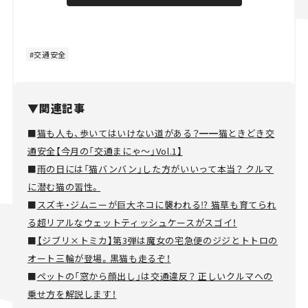
交通安全
▼関連記事
■
猫も人も、歩いてはいけない道がある？━━猫ときどき交
通安全【今月の「交通まにゃ～」Vol.1】
■
雨の日には「猫バンバン」した方がいいって本当？ クルマ
に潜む猫の習性。
■
スズキ・ジムニーが巨大ネコに襲われる⁉ 猫草も育てられ
る超リアルなウェットティッシュケースがスゴイ！
■
【ジブリ×トミカ】第3弾は魔女の宅急便のジジとトトロの
オート三輪が登場。黒猫も走るぞ！
■
ペットの「窓から顔出し」は交通違反？ 正しいクルマへの
乗せ方を解説します！