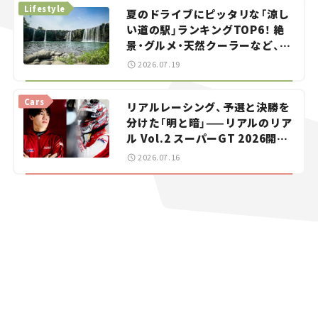
Lifestyle
夏のドライブにピッタリな「涼し
い道の駅」ランキングTOP6！ 絶
景・グルメ・天然クーラーなど、避
暑におすすめのスポットを紹介
2026.07.19
【道の駅マニアの推し駅ガイド】
vol.15
Cars
リアルレーシング、予選と決勝を
分けた「明と暗」——リアルのリア
ル Vol.2 スーパーGT 2026開幕
戦 岡山国際サーキット
2026.07.16