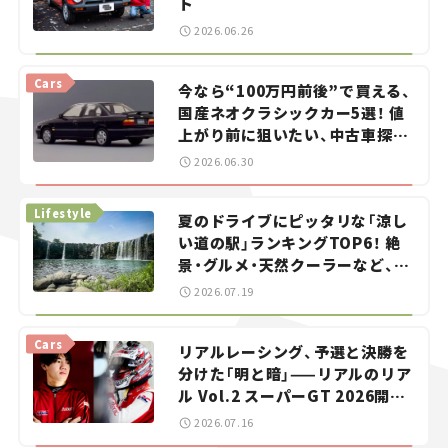
ト
2026.06.26
Cars
今なら“100万円前後”で買える、
国産ネオクラシックカー5選！ 値
上がり前に狙いたい、中古車探し
をお手伝い――ちょっとイケてるマ
2026.06.30
イカー選び #02
Lifestyle
夏のドライブにピッタリな「涼し
い道の駅」ランキングTOP6！ 絶
景・グルメ・天然クーラーなど、避
暑におすすめのスポットを紹介
2026.07.19
【道の駅マニアの推し駅ガイド】
vol.15
Cars
リアルレーシング、予選と決勝を
分けた「明と暗」——リアルのリア
ル Vol.2 スーパーGT 2026開幕
戦 岡山国際サーキット
2026.07.16