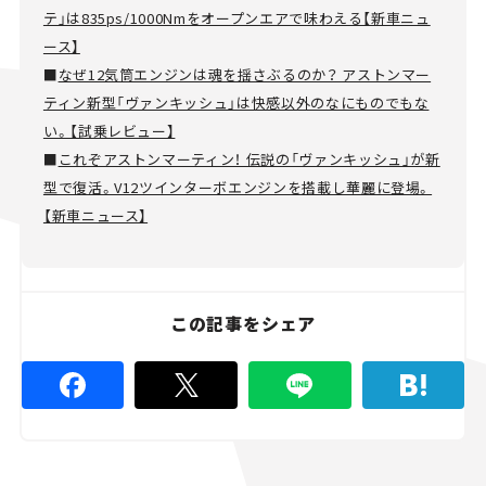
テ」は835ps/1000Nmをオープンエアで味わえる【新車ニュ
ース】
■
なぜ12気筒エンジンは魂を揺さぶるのか？ アストンマー
ティン新型「ヴァンキッシュ」は快感以外のなにものでもな
い。【試乗レビュー】
■
これぞアストンマーティン！ 伝説の「ヴァンキッシュ」が新
型で復活。V12ツインターボエンジンを搭載し華麗に登場。
【新車ニュース】
この記事をシェア