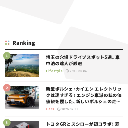
Ranking
埼玉の穴場ドライブスポット5選。車
中泊の達人が厳選
Lifestyle
2026.08.04
新型ポルシェ・カイエン エレクトリッ
クは速すぎる！ エンジン車派の私の価
値観を覆した、新しいポルシェの走
り。
Cars
2026.07.31
トヨタGRとスシローが初コラボ！ 寿