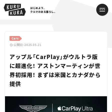
はじめよう、
クルマのある暮らし。
カテゴリ
Cars
Cars
公開日：2025.05.21
アップル「CarPlay」がウルトラ版
Lifestyle
に超進化！ アストンマーティンが世
Traffic
界初採用！ まずは米国とカナダから
Special
提供
Series
Campaign
人気のハッシュタグ