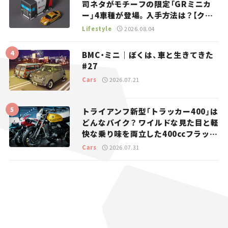
司ネタがモチーフの限定「GRミニカ
ー」4車種が登場。入手方法は？【クル
マとホビー】
Lifestyle
2026.08.04
BMC・ミニ｜ぼくは、車と生きてきた
#27
Cars
2026.07.21
トライアンフ新型「トラッカー400」は
どんなバイク？ ワイルドな見た目と軽
快な乗り味を両立した400ccフラット
トラッカー【試乗レビュー】
Cars
2026.07.31