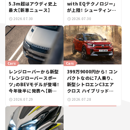
5.3m超はアウディ史上
with EQテクノロジー」
最大【新車ニュース】
が上陸！ シューティング
ブレークも発売【新車ニ
2026.07.30
2026.07.30
ュース】
Cars
Cars
レンジローバーから新型
399万9000円から！ コン
「レンジローバースポー
パクトなのに7人乗り、
ツ」のBEVモデルが登場！
新型シトロエンC3エア
今年後半に発表へ【新車
クロス ハイブリッドが
ニュース】
上陸【新車ニュース】
2026.07.29
2026.07.28