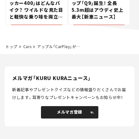
ッカー400」はどんなバ
ップ「Q9」誕生！ 全長
イク？ ワイルドな見た目
5.3m超はアウディ史上
と軽快な乗り味を両立し
最大【新車ニュース】
た400ccフラットトラッ
カー【試乗レビュー】
トップ
Cars
アップル「CarPlay」がウルトラ版に超進化！ アストンマーティンが世界初採用！ まずは米国とカナダから提供
メルマガ「KURU KURAニュース」
新着記事やプレゼントクイズなどの情報盛りだくさんでお届
けします。
耳寄りなプレゼントキャンペーンもお知らせ中！
メルマガ登録