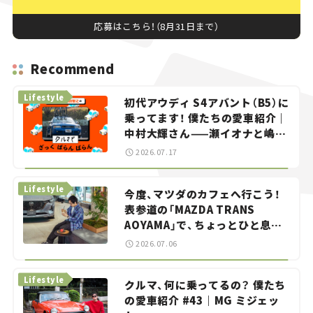
応募はこちら！（8月31日まで）
Recommend
Lifestyle
初代アウディ S4アバント（B5）に
乗ってます！ 僕たちの愛車紹介｜
中村大輝さん——瀬イオナと嶋田
智之の「クルマでざっくばらんば
2026.07.17
らん！」＃20
Lifestyle
今度、マツダのカフェへ行こう！
表参道の「MAZDA TRANS
AOYAMA」で、ちょっとひと息。
——連載｜CCGとクルマでどうす
2026.07.06
る？＜第13回＞
Lifestyle
クルマ、何に乗ってるの？ 僕たち
の愛車紹介 #43｜MG ミジェッ