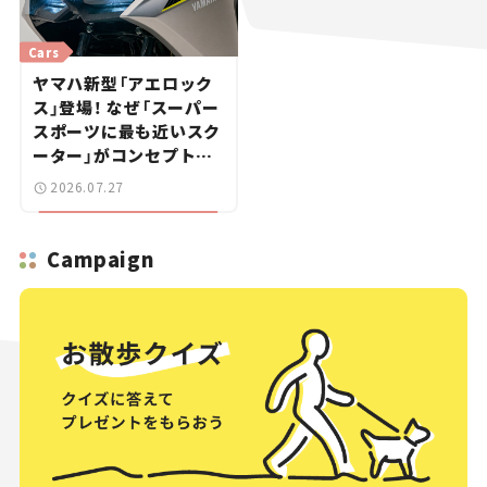
Cars
ヤマハ新型「アエロック
ス」登場！ なぜ「スーパー
スポーツに最も近いスク
ーター」がコンセプトな
のか？【新車ニュース】
2026.07.27
Campaign