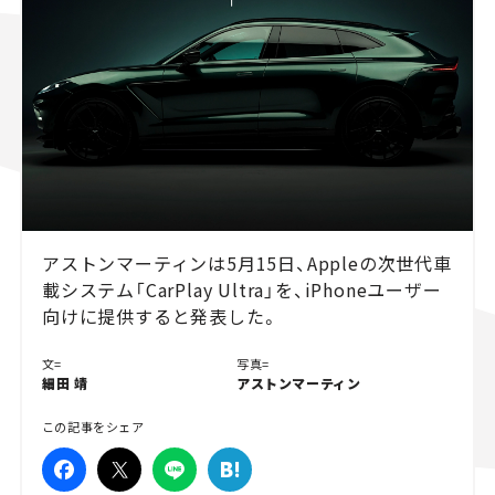
スズキ ジムニー｜Suzuki Jimny
スズキ｜Suzuki
マツダ｜Mazda
マツダ ロードスター｜Mazda Roadster
アストンマーティンは5月15日、Appleの次世代車
載システム「CarPlay Ultra」を、iPhoneユーザー
向けに提供すると発表した。
文=
写真=
細田 靖
アストンマーティン
この記事をシェア