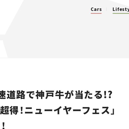
Cars
Lifest
カテゴリ
Cars
Lifestyle
高速道路で神戸牛が当たる!?
Traffic
A超得！ニューイヤーフェス」
Special
！
Series