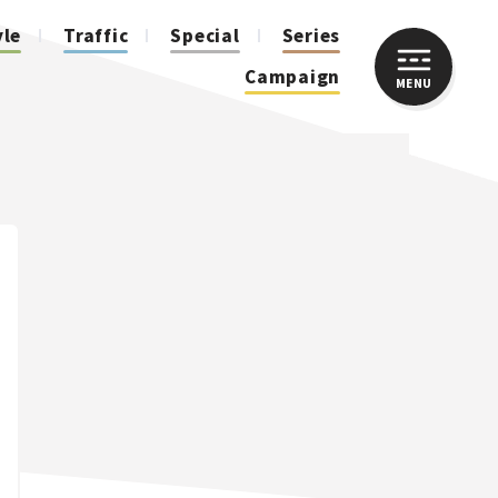
yle
Traffic
Special
Series
Campaign
MENU
CLOSE
人気のハッシュタグ
スズキ ジムニー｜Suzuki Jimny
スズキ｜Suzuki
マツダ｜Mazda
マツダ ロードスター｜Mazda Roadster