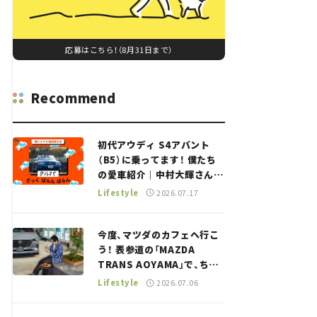
応募はこちら！（8月31日まで）
Recommend
初代アウディ S4アバント
（B5）に乗ってます！ 僕たち
の愛車紹介｜中村大輝さん
——瀬イオナと嶋田智之の
Lifestyle
2026.07.17
「クルマでざっくばらんばら
ん！」＃20
今度、マツダのカフェへ行こ
う！ 表参道の「MAZDA
TRANS AOYAMA」で、ちょ
っとひと息。——連載｜CCG
Lifestyle
2026.07.06
とクルマでどうする？＜第13
回＞