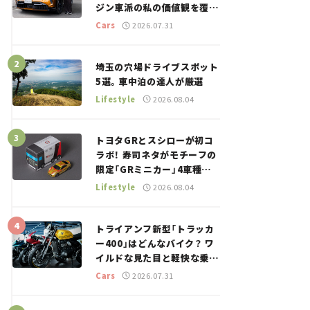
ジン車派の私の価値観を覆し
た、新しいポルシェの走り。
Cars
2026.07.31
埼玉の穴場ドライブスポット
5選。車中泊の達人が厳選
Lifestyle
2026.08.04
トヨタGRとスシローが初コ
ラボ！ 寿司ネタがモチーフの
限定「GRミニカー」4車種が
登場。入手方法は？【クルマ
Lifestyle
2026.08.04
とホビー】
トライアンフ新型「トラッカ
ー400」はどんなバイク？ ワ
イルドな見た目と軽快な乗り
味を両立した400ccフラット
Cars
2026.07.31
トラッカー【試乗レビュー】