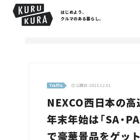
はじめよう、
クルマのある暮らし。
公開日：2023.12.01
Traffic
NEXCO西日本の
年末年始は「SA・P
で豪華景品をゲット