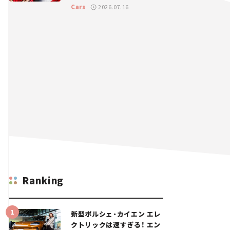
GT 2026開幕戦 岡山国際サ
Cars
2026.07.16
ーキット
Ranking
新型ポルシェ・カイエン エレ
クトリックは速すぎる！ エン