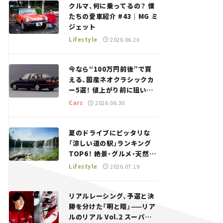
クルマ、何に乗ってるの？ 僕
たちの愛車紹介 #43｜MG ミ
ジェット
Lifestyle
2026.06.26
今なら“100万円前後”で買
える、国産ネオクラシックカ
ー5選！ 値上がり前に狙いた
い、中古車探しをお手伝い――ち
Cars
2026.06.30
ょっとイケてるマイカー選び
#02
夏のドライブにピッタリな
「涼しい道の駅」ランキング
TOP6！ 絶景・グルメ・天然ク
ーラーなど、避暑におすすめ
Lifestyle
2026.07.19
のスポットを紹介【道の駅マ
ニアの推し駅ガイド】vol.15
リアルレーシング、予選と決
勝を分けた「明と暗」——リア
ルのリアル Vol.2 スーパー