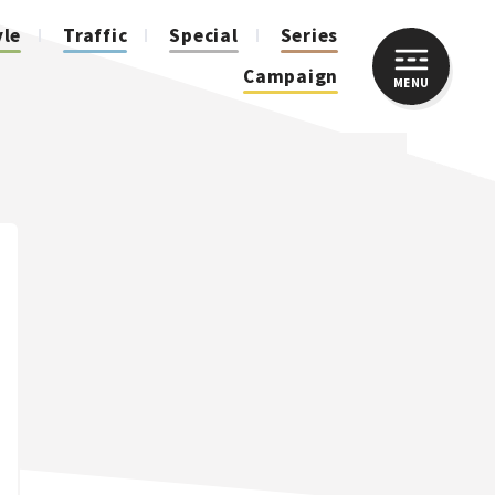
yle
Traffic
Special
Series
Campaign
MENU
CLOSE
人気のハッシュタグ
スズキ ジムニー｜Suzuki Jimny
スズキ｜Suzuki
マツダ｜Mazda
マツダ ロードスター｜Mazda Roadster