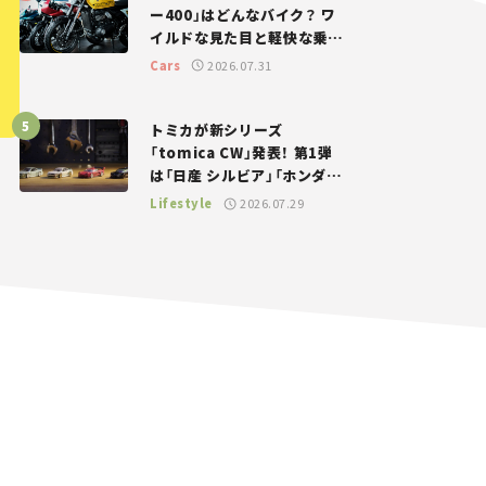
ー400」はどんなバイク？ ワ
イルドな見た目と軽快な乗り
味を両立した400ccフラット
Cars
2026.07.31
トラッカー【試乗レビュー】
トミカが新シリーズ
「tomica CW」発表！ 第1弾
は「日産 シルビア」「ホンダ
NSX」が登場。世界が注目す
Lifestyle
2026.07.29
る“JDM”に焦点【クルマとホ
ビー】