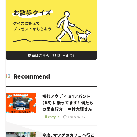
応募はこちら！（8月31日まで）
Recommend
初代アウディ S4アバント
（B5）に乗ってます！ 僕たち
の愛車紹介｜中村大輝さん
——瀬イオナと嶋田智之の
Lifestyle
2026.07.17
「クルマでざっくばらんばら
ん！」＃20
今度、マツダのカフェへ行こ