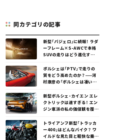
同カテゴリの記事
新型「パジェロ」に続報！ ラダ
ーフレーム×S-AWCで本格
SUVの走りはどう進化する？
【新車ニュース】
ポルシェは「PTV」で走りの
質をどう高めたのか？——河
村康彦の「ポルシェは凄い！」
#16
新型ポルシェ・カイエン エレ
クトリックは速すぎる！ エン
ジン車派の私の価値観を覆し
た、新しいポルシェの走り。
トライアンフ新型「トラッカ
ー400」はどんなバイク？ ワ
イルドな見た目と軽快な乗り