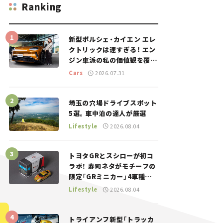
Ranking
新型ポルシェ・カイエン エレ
クトリックは速すぎる！ エン
ジン車派の私の価値観を覆し
た、新しいポルシェの走り。
Cars
2026.07.31
埼玉の穴場ドライブスポット
5選。車中泊の達人が厳選
Lifestyle
2026.08.04
トヨタGRとスシローが初コ
ラボ！ 寿司ネタがモチーフの
限定「GRミニカー」4車種が
登場。入手方法は？【クルマ
Lifestyle
2026.08.04
とホビー】
トライアンフ新型「トラッカ