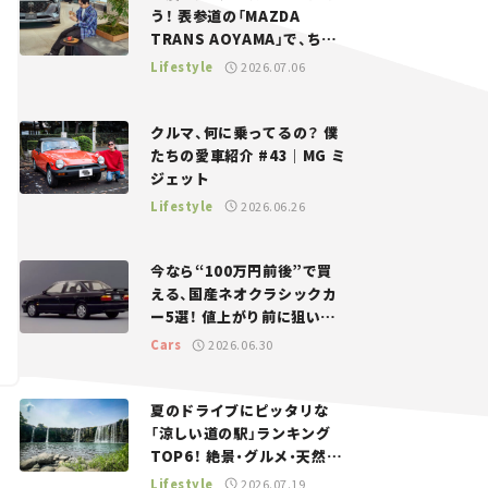
う！ 表参道の「MAZDA
TRANS AOYAMA」で、ちょ
っとひと息。——連載｜CCG
Lifestyle
2026.07.06
とクルマでどうする？＜第13
回＞
クルマ、何に乗ってるの？ 僕
たちの愛車紹介 #43｜MG ミ
ジェット
Lifestyle
2026.06.26
今なら“100万円前後”で買
える、国産ネオクラシックカ
ー5選！ 値上がり前に狙いた
い、中古車探しをお手伝い――ち
Cars
2026.06.30
ょっとイケてるマイカー選び
#02
夏のドライブにピッタリな
「涼しい道の駅」ランキング
TOP6！ 絶景・グルメ・天然ク
ーラーなど、避暑におすすめ
Lifestyle
2026.07.19