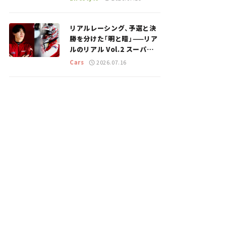
のスポットを紹介【道の駅マ
ニアの推し駅ガイド】vol.15
リアルレーシング、予選と決
勝を分けた「明と暗」——リア
ルのリアル Vol.2 スーパー
GT 2026開幕戦 岡山国際サ
Cars
2026.07.16
ーキット