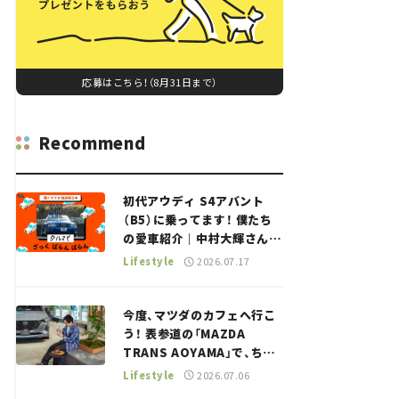
応募はこちら！（8月31日まで）
Recommend
初代アウディ S4アバント
（B5）に乗ってます！ 僕たち
の愛車紹介｜中村大輝さん
——瀬イオナと嶋田智之の
Lifestyle
2026.07.17
「クルマでざっくばらんばら
ん！」＃20
今度、マツダのカフェへ行こ
う！ 表参道の「MAZDA
TRANS AOYAMA」で、ちょ
っとひと息。——連載｜CCG
Lifestyle
2026.07.06
とクルマでどうする？＜第13