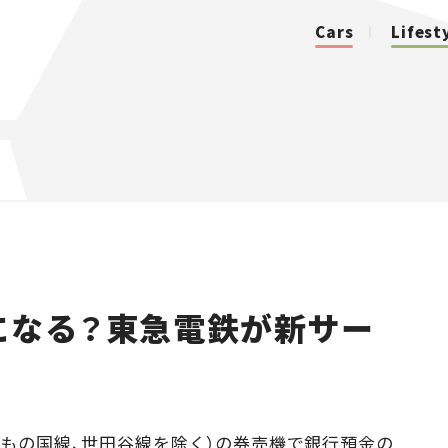
Cars
Lifest
カテゴリ
Cars
Lifestyle
になる？東急電鉄が新サー
Traffic
Special
Series
どもの国線、世田谷線を除く）の券売機で銀行預金の