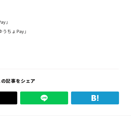
y」
うちょPay」
この記事をシェア