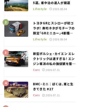
5選。車中泊の達人が厳選
Lifestyle
2026.08.04
トヨタGRとスシローが初コ
ラボ！ 寿司ネタがモチーフの
限定「GRミニカー」4車種が
登場。入手方法は？【クルマ
Lifestyle
2026.08.04
とホビー】
新型ポルシェ・カイエン エレ
クトリックは速すぎる！ エン
ジン車派の私の価値観を覆し
た、新しいポルシェの走り。
Cars
2026.07.31
BMC・ミニ｜ぼくは、車と生
きてきた #27
Cars
2026.07.21