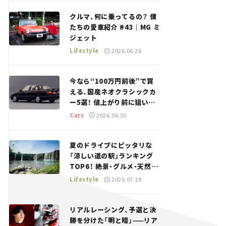
回＞
クルマ、何に乗ってるの？ 僕
たちの愛車紹介 #43｜MG ミ
ジェット
Lifestyle
2026.06.26
今なら“100万円前後”で買
える、国産ネオクラシックカ
ー5選！ 値上がり前に狙いた
い、中古車探しをお手伝い――ち
Cars
2026.06.30
ょっとイケてるマイカー選び
#02
夏のドライブにピッタリな
「涼しい道の駅」ランキング
TOP6！ 絶景・グルメ・天然ク
ーラーなど、避暑におすすめ
Lifestyle
2026.07.19
のスポットを紹介【道の駅マ
ニアの推し駅ガイド】vol.15
リアルレーシング、予選と決
勝を分けた「明と暗」——リア