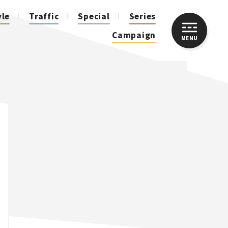
yle
Traffic
Special
Series
Campaign
MENU
CLOSE
人気のハッシュタグ
スズキ ジムニー｜Suzuki Jimny
スズキ｜Suzuki
マツダ｜Mazda
マツダ ロードスター｜Mazda Roadster