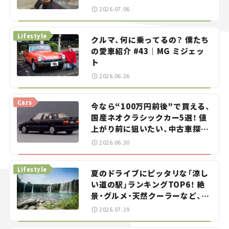
——連載｜CCGとクルマでどうす
2026.07.06
る？＜第13回＞
Lifestyle
クルマ、何に乗ってるの？ 僕たち
の愛車紹介 #43｜MG ミジェッ
ト
2026.06.26
Cars
今なら“100万円前後”で買える、
国産ネオクラシックカー5選！ 値
上がり前に狙いたい、中古車探し
をお手伝い――ちょっとイケてるマ
2026.06.30
イカー選び #02
Lifestyle
夏のドライブにピッタリな「涼し
い道の駅」ランキングTOP6！ 絶
景・グルメ・天然クーラーなど、避
暑におすすめのスポットを紹介
2026.07.19
【道の駅マニアの推し駅ガイド】