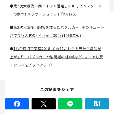
●
第2次大戦後の西ドイツで活躍したキャビンスクータ
ーの傑作！ メッサーシュミット「KR175」
●
第2次大戦後、BMWを救ったバブルカー！ そのキュート
さで今も人気の「イセッタ300」(1960年式)
●
【お台場旧車天国2018：その1】これらを見たら運気が
上がる!? バブルカーや黎明期の軽4輪など、マニアも驚
くクルマをピックアップ！
この記事をシェア