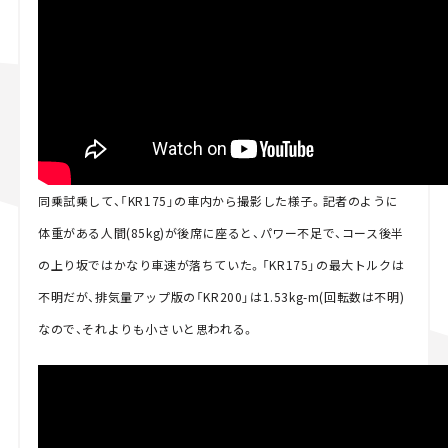
同乗試乗して、「KR175」の車内から撮影した様子。記者のように
体重がある人間(85kg)が後席に座ると、パワー不足で、コース後半
の上り坂ではかなり車速が落ちていた。「KR175」の最大トルクは
不明だが、排気量アップ版の「KR200」は1.53kg-m(回転数は不明)
なので、それよりも小さいと思われる。