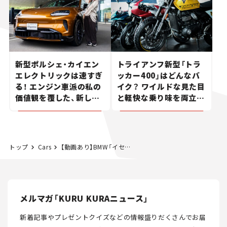
新型ポルシェ・カイエン
トライアンフ新型「トラ
エレクトリックは速すぎ
ッカー400」はどんなバ
る！ エンジン車派の私の
イク？ ワイルドな見た目
価値観を覆した、新しい
と軽快な乗り味を両立し
ポルシェの走り。
た400ccフラットトラッ
カー【試乗レビュー】
トップ
Cars
【動画あり】BMW「イセッタ300」vsメッサーシュミット「KR175」バブルカー乗り比べ
メルマガ「KURU KURAニュース」
新着記事やプレゼントクイズなどの情報盛りだくさんでお届