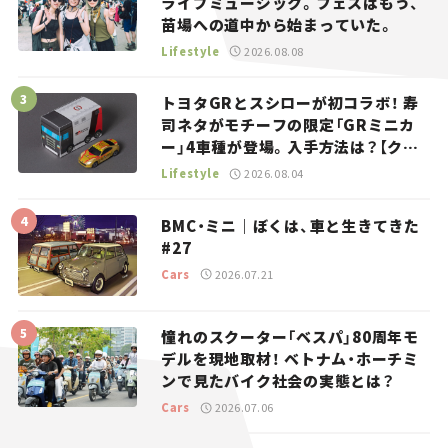
ライブミュージック。フェスはもう、
苗場への道中から始まっていた。
Lifestyle
2026.08.08
トヨタGRとスシローが初コラボ！ 寿
司ネタがモチーフの限定「GRミニカ
ー」4車種が登場。入手方法は？【クル
マとホビー】
Lifestyle
2026.08.04
BMC・ミニ｜ぼくは、車と生きてきた
#27
Cars
2026.07.21
憧れのスクーター「ベスパ」80周年モ
デルを現地取材！ ベトナム・ホーチミ
ンで見たバイク社会の実態とは？
Cars
2026.07.06