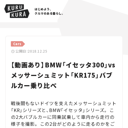
はじめよう、
クルマのある暮らし。
カテゴリ
Cars
Cars
公開日：2018.12.25
【動画あり】BMW「イセッタ300」vs
Lifestyle
メッサーシュミット「KR175」バブ
Traffic
ルカー乗り比べ
Special
戦後間もないドイツを支えたメッサーシュミット
Series
「KR」シリーズと、BMW「イセッタ」シリーズ。 こ
の2大バブルカーに同乗試乗して車内から走行の
Campaign
様子を撮影。 この2台がどのように走るのかをご
人気のハッシュタグ