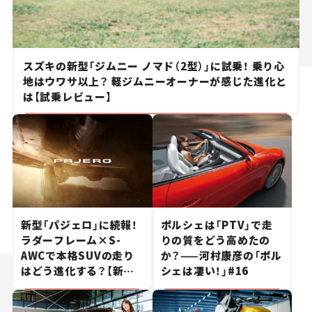
スズキの新型「ジムニー ノマド（2型）」に試乗！ 乗り心
地はウワサ以上？ 軽ジムニーオーナーが感じた進化と
は【試乗レビュー】
新型「パジェロ」に続報！
ポルシェは「PTV」で走
ラダーフレーム×S-
りの質をどう高めたの
AWCで本格SUVの走り
か？——河村康彦の「ポル
はどう進化する？【新車
シェは凄い！」#16
ニュース】