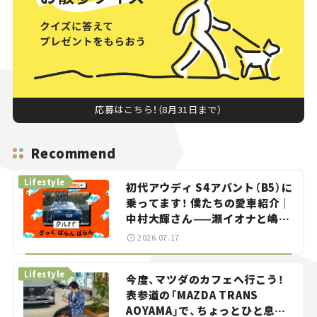
応募はこちら！（8月31日まで）
Recommend
Lifestyle
初代アウディ S4アバント（B5）に
乗ってます！ 僕たちの愛車紹介｜
中村大輝さん——瀬イオナと嶋田
智之の「クルマでざっくばらんば
2026.07.17
らん！」＃20
Lifestyle
今度、マツダのカフェへ行こう！
表参道の「MAZDA TRANS
AOYAMA」で、ちょっとひと息。