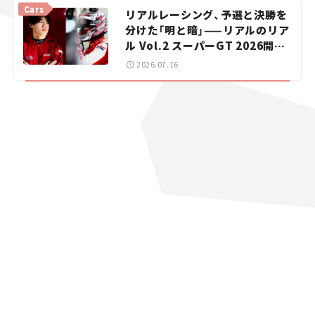
vol.15
Cars
リアルレーシング、予選と決勝を
分けた「明と暗」——リアルのリア
ル Vol.2 スーパーGT 2026開幕
戦 岡山国際サーキット
2026.07.16