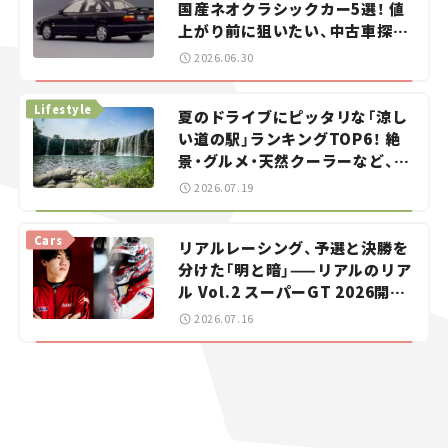
国産ネオクラシックカー5選！ 値
上がり前に狙いたい、中古車探し
をお手伝い――ちょっとイケてるマ
2026.06.30
イカー選び #02
Lifestyle
夏のドライブにピッタリな「涼し
い道の駅」ランキングTOP6！ 絶
景・グルメ・天然クーラーなど、避
暑におすすめのスポットを紹介
2026.07.19
【道の駅マニアの推し駅ガイド】
vol.15
Cars
リアルレーシング、予選と決勝を
分けた「明と暗」——リアルのリア
ル Vol.2 スーパーGT 2026開幕
戦 岡山国際サーキット
2026.07.16