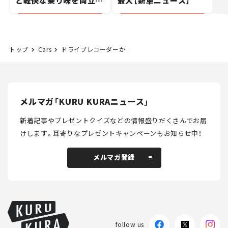
と軽快な乗り味を両立し
最大【新車ニュース】
た400ccフラットトラッ
カー【試乗レビュー】
トップ
Cars
ドライブレコーダーから学ぶ！教官ムトゥーのよく分かる運転講座その5【横断歩道・歩行者の横断】
メルマガ「KURU KURAニュース」
新着記事やプレゼントクイズなどの情報盛りだくさんでお届
けします。
耳寄りなプレゼントキャンペーンもお知らせ中！
メルマガ登録
メルマガ登録
follow us