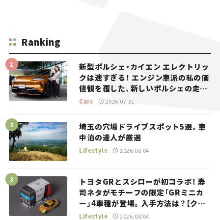
Ranking
新型ポルシェ・カイエン エレクトリッ
クは速すぎる！ エンジン車派の私の価
値観を覆した、新しいポルシェの走
り。
Cars
2026.07.31
埼玉の穴場ドライブスポット5選。車
中泊の達人が厳選
Lifestyle
2026.08.04
トヨタGRとスシローが初コラボ！ 寿
司ネタがモチーフの限定「GRミニカ
ー」4車種が登場。入手方法は？【クル
マとホビー】
Lifestyle
2026.08.04