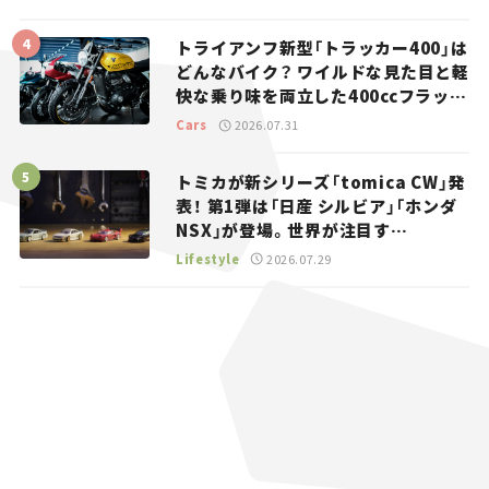
トライアンフ新型「トラッカー400」は
どんなバイク？ ワイルドな見た目と軽
快な乗り味を両立した400ccフラット
トラッカー【試乗レビュー】
Cars
2026.07.31
トミカが新シリーズ「tomica CW」発
表！ 第1弾は「日産 シルビア」「ホンダ
NSX」が登場。世界が注目す
る“JDM”に焦点【クルマとホビー】
Lifestyle
2026.07.29