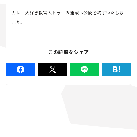
スズキ ジムニー｜Suzuki Jimny
スズキ｜Suzuki
カレー大好き教官ムトゥーの連載は公開を終了いたしま
マツダ｜Mazda
マツダ ロードスター｜Mazda Roadster
した。
この記事をシェア