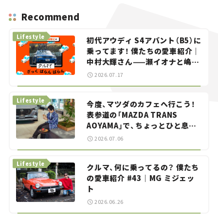
Recommend
Lifestyle
初代アウディ S4アバント（B5）に
乗ってます！ 僕たちの愛車紹介｜
中村大輝さん——瀬イオナと嶋田
智之の「クルマでざっくばらんば
2026.07.17
らん！」＃20
Lifestyle
今度、マツダのカフェへ行こう！
表参道の「MAZDA TRANS
AOYAMA」で、ちょっとひと息。
——連載｜CCGとクルマでどうす
2026.07.06
る？＜第13回＞
Lifestyle
クルマ、何に乗ってるの？ 僕たち
の愛車紹介 #43｜MG ミジェッ
ト
2026.06.26