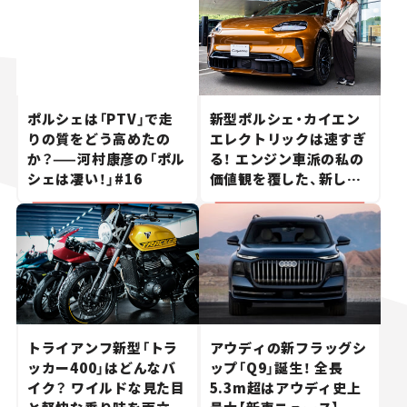
ポルシェは「PTV」で走
新型ポルシェ・カイエン
りの質をどう高めたの
エレクトリックは速すぎ
か？——河村康彦の「ポル
る！ エンジン車派の私の
シェは凄い！」#16
価値観を覆した、新しい
ポルシェの走り。
トライアンフ新型「トラ
アウディの新フラッグシ
ッカー400」はどんなバ
ップ「Q9」誕生！ 全長
イク？ ワイルドな見た目
5.3m超はアウディ史上