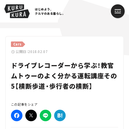
はじめよう、
クルマのある暮らし。
カテゴリ
Cars
Cars
公開日：2018.02.07
ドライブレコーダーから学ぶ！教官
Lifestyle
ムトゥーのよく分かる運転講座その
Traffic
5【横断歩道・歩行者の横断】
Special
Series
この記事をシェア
Campaign
人気のハッシュタグ