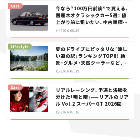
Cars
今なら“100万円前後”で買える、
国産ネオクラシックカー5選！ 値
上がり前に狙いたい、中古車探し
をお手伝い――ちょっとイケてるマ
2026.06.30
イカー選び #02
Lifestyle
夏のドライブにピッタリな「涼し
い道の駅」ランキングTOP6！ 絶
景・グルメ・天然クーラーなど、避
暑におすすめのスポットを紹介
2026.07.19
【道の駅マニアの推し駅ガイド】
vol.15
Cars
リアルレーシング、予選と決勝を
分けた「明と暗」——リアルのリア
ル Vol.2 スーパーGT 2026開幕
戦 岡山国際サーキット
2026.07.16