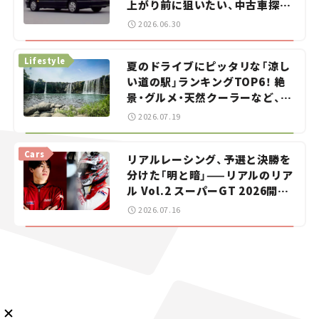
上がり前に狙いたい、中古車探し
をお手伝い――ちょっとイケてるマ
2026.06.30
イカー選び #02
Lifestyle
夏のドライブにピッタリな「涼し
い道の駅」ランキングTOP6！ 絶
景・グルメ・天然クーラーなど、避
メルマガ登録
暑におすすめのスポットを紹介
2026.07.19
【道の駅マニアの推し駅ガイド】
vol.15
Cars
リアルレーシング、予選と決勝を
KURU KURAについて
広告掲載
プライバシーポリシー
採用情報
分けた「明と暗」——リアルのリア
FAQ
ル Vol.2 スーパーGT 2026開幕
戦 岡山国際サーキット
2026.07.16
follow us