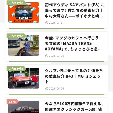
Lifestyle
初代アウディ S4アバント（B5）に
乗ってます！ 僕たちの愛車紹介｜
中村大輝さん——瀬イオナと嶋田
智之の「クルマでざっくばらんば
2026.07.17
らん！」＃20
Lifestyle
今度、マツダのカフェへ行こう！
表参道の「MAZDA TRANS
AOYAMA」で、ちょっとひと息。
——連載｜CCGとクルマでどうす
2026.07.06
る？＜第13回＞
Lifestyle
クルマ、何に乗ってるの？ 僕たち
の愛車紹介 #43｜MG ミジェッ
ト
2026.06.26
Cars
今なら“100万円前後”で買える、
国産ネオクラシックカー5選！ 値