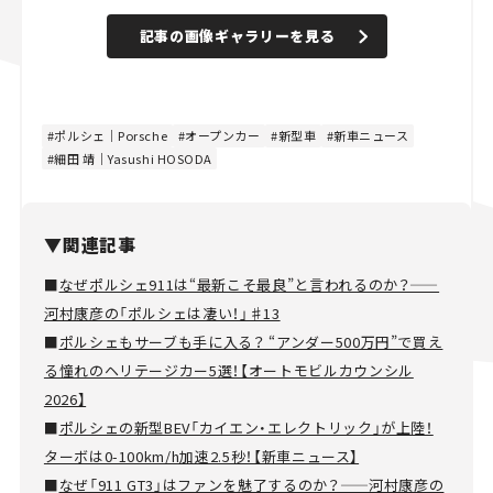
記事の画像ギャラリーを見る
ポルシェ｜Porsche
オープンカー
新型車
新車ニュース
細田 靖｜Yasushi HOSODA
▼関連記事
■
なぜポルシェ911は“最新こそ最良”と言われるのか？——
河村康彦の「ポルシェは凄い！」♯13
■
ポルシェもサーブも手に入る？ “アンダー500万円”で買え
る憧れのヘリテージカー5選！【オートモビルカウンシル
2026】
■
ポルシェの新型BEV「カイエン・エレクトリック」が上陸！
ターボは0-100km/h加速2.5秒！【新車ニュース】
■
なぜ「911 GT3」はファンを魅了するのか？——河村康彦の