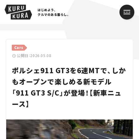
はじめよう、
クルマのある暮らし。
カテゴリ
Cars
Cars
公開日：2026.05.08
ポルシェ911 GT3を6速MTで、しか
Lifestyle
もオープンで楽しめる新モデル
Traffic
「911 GT3 S/C」が登場！【新車ニュ
Special
ース】
Series
Campaign
人気のハッシュタグ