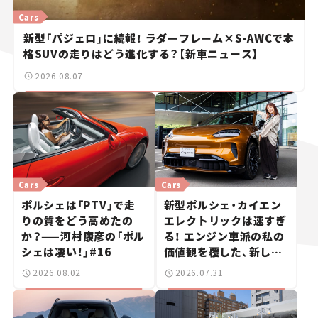
Cars
新型「パジェロ」に続報！ ラダーフレーム×S-AWCで本
格SUVの走りはどう進化する？【新車ニュース】
2026.08.07
Cars
Cars
ポルシェは「PTV」で走
新型ポルシェ・カイエン
りの質をどう高めたの
エレクトリックは速すぎ
か？——河村康彦の「ポル
る！ エンジン車派の私の
シェは凄い！」#16
価値観を覆した、新しい
ポルシェの走り。
2026.08.02
2026.07.31