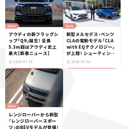
Cars
Cars
アウディの新フラッグシ
新型メルセデス・ベンツ
ップ「Q9」誕生！ 全長
CLAの電動モデル「CLA
5.3m超はアウディ史上
with EQテクノロジー」
最大【新車ニュース】
が上陸！ シューティング
ブレークも発売【新車ニ
2026.07.30
2026.07.30
ュース】
Cars
レンジローバーから新型
「レンジローバースポー
ツ」のBEVモデルが登場！