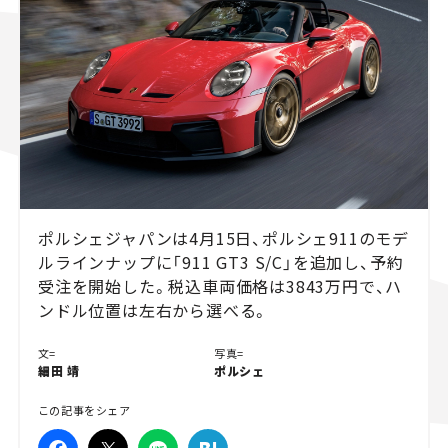
スズキ ジムニー｜Suzuki Jimny
スズキ｜Suzuki
マツダ｜Mazda
マツダ ロードスター｜Mazda Roadster
ポルシェジャパンは4月15日、ポルシェ911のモデ
ルラインナップに「911 GT3 S/C」を追加し、予約
受注を開始した。税込車両価格は3843万円で、ハ
ンドル位置は左右から選べる。
文=
写真=
細田 靖
ポルシェ
この記事をシェア