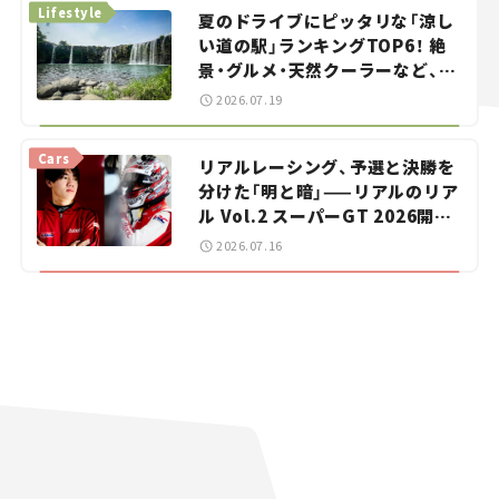
Lifestyle
夏のドライブにピッタリな「涼し
い道の駅」ランキングTOP6！ 絶
景・グルメ・天然クーラーなど、避
暑におすすめのスポットを紹介
2026.07.19
【道の駅マニアの推し駅ガイド】
vol.15
Cars
リアルレーシング、予選と決勝を
分けた「明と暗」——リアルのリア
ル Vol.2 スーパーGT 2026開幕
戦 岡山国際サーキット
2026.07.16