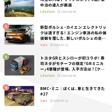
中泊の達人が厳選
Lifestyle
2026.08.04
新型ポルシェ・カイエン エレクトリッ
クは速すぎる！ エンジン車派の私の価
値観を覆した、新しいポルシェの走
り。
Cars
2026.07.31
トヨタGRとスシローが初コラボ！ 寿
司ネタがモチーフの限定「GRミニカ
ー」4車種が登場。入手方法は？【クル
マとホビー】
Lifestyle
2026.08.04
BMC・ミニ｜ぼくは、車と生きてきた
#27
Cars
2026.07.21