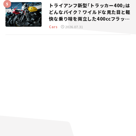
トライアンフ新型「トラッカー400」は
どんなバイク？ ワイルドな見た目と軽
快な乗り味を両立した400ccフラット
トラッカー【試乗レビュー】
Cars
2026.07.31