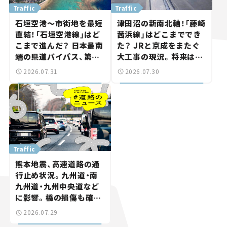
Traffic
Traffic
石垣空港～市街地を最短
津田沼の新南北軸！「藤崎
直結！「石垣空港線」はど
茜浜線」はどこまででき
こまで進んだ？ 日本最南
た？ JRと京成をまたぐ
端の県道バイパス、第2
大工事の現況。将来は
工区も延伸開通 【いま気
「習志野～鎌ケ谷」を最短
2026.07.31
2026.07.30
になる道路計画】
直結【いま気になる道路
計画】
Traffic
熊本地震、高速道路の通
行止め状況。九州道・南
九州道・九州中央道など
に影響。橋の損傷も確認
【道路のニュース】
2026.07.29