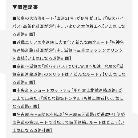
▼関連記事
■
岐阜の大渋滞ルート「国道21号」が信号ゼロに!?「岐大バイ
パス」高架化計画が進行中。いよいよ本体着工へ【いま気にな
る道路計画】
■
近畿エリアの高速網に大変化？ 新たな南北ルート「名神名
阪連絡道路」計画が進行中。滋賀～三重のミッシングリンク
を直結【いま気になる道路計画】
■
京都～滋賀の「新バイパス」ついに実現へ加速！ 悲願の「滋
賀京都連絡道路」のメリットは？ どんなルート？【いま気にな
る道路計画】
■
中央道をショートカットする「甲府富士北麓連絡道路」ど
こまで出来た？「新たな御坂トンネル」も着工準備【いま気に
なる道路計画】
■
名古屋港～岡崎ICを結ぶ「名古屋三河道路」が進展中！ 伊勢
湾岸道の第2ルートで浜松まで時間短縮。ルートはどこ？【い
ま気になる道路計画】