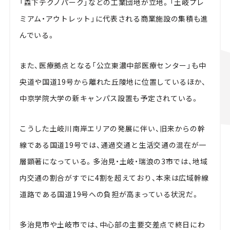
「森下テクノパーク」などの工業団地が立地。「土岐プレ
ミアム・アウトレット」に代表される商業施設の集積も進
んでいる。
また、医療拠点となる「公立東濃中部医療センター」も中
央道や国道19号から離れた丘陵地に位置しているほか、
中京学院大学の新キャンパス設置も予定されている。
こうした土岐川南岸エリアの発展に伴い、旧来からの幹
線である国道19号では、通過交通と生活交通の混在が一
層顕著になっている。多治見・土岐・瑞浪の3市では、地域
内交通の割合がすでに4割を超えており、本来は広域幹線
道路である国道19号への負担が高まっている状況だ。
多治見市や土岐市では、中心部の主要交差点で終日にわ