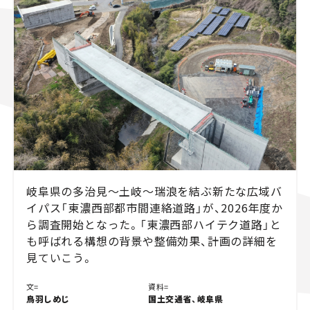
スズキ ジムニー｜Suzuki Jimny
スズキ｜Suzuki
マツダ｜Mazda
マツダ ロードスター｜Mazda Roadster
岐阜県の多治見～土岐～瑞浪を結ぶ新たな広域バ
イパス「東濃西部都市間連絡道路」が、2026年度か
ら調査開始となった。「東濃西部ハイテク道路」と
も呼ばれる構想の背景や整備効果、計画の詳細を
見ていこう。
文=
資料=
鳥羽しめじ
国土交通省、岐阜県