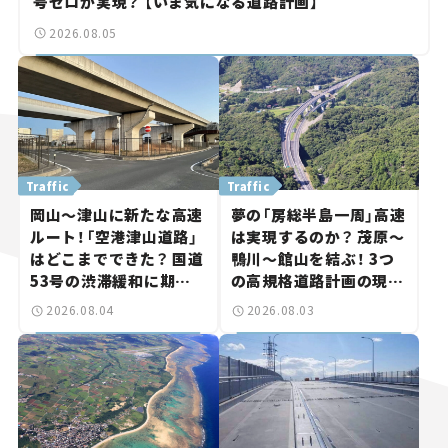
号ゼロが実現？ 【いま気になる道路計画】
2026.08.05
Traffic
Traffic
岡山～津山に新たな高速
夢の「房総半島一周」高速
ルート！「空港津山道路」
は実現するのか？ 茂原～
はどこまでできた？ 国道
鴨川～館山を結ぶ！ 3つ
53号の渋滞緩和に期待。
の高規格道路計画の現
岡山市側でも動きが【い
状。「館山鴨川道路」で検
2026.08.04
2026.08.03
ま気になる道路計画】
討進む【いま気になる道
路計画】