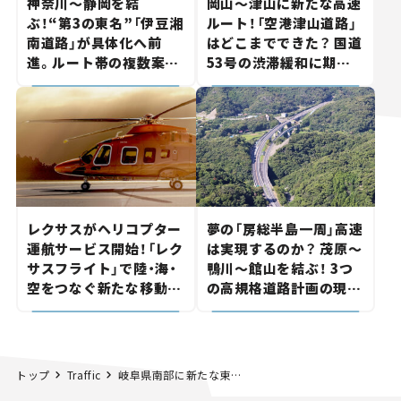
神奈川～静岡を結
岡山～津山に新たな高速
ぶ！“第3の東名”「伊豆湘
ルート！「空港津山道路」
南道路」が具体化へ前
はどこまでできた？ 国道
進。ルート帯の複数案検
53号の渋滞緩和に期待。
討へ。熱海まで信号ゼロ
岡山市側でも動きが【い
が実現？ 【いま気になる
ま気になる道路計画】
道路計画】
レクサスがヘリコプター
夢の「房総半島一周」高速
運航サービス開始！「レク
は実現するのか？ 茂原～
サスフライト」で陸・海・
鴨川～館山を結ぶ！ 3つ
空をつなぐ新たな移動体
の高規格道路計画の現
験とは
状。「館山鴨川道路」で検
討進む【いま気になる道
路計画】
トップ
Traffic
岐阜県南部に新たな東西軸！「東濃西部都市間連絡道路」がついに調査開始へ。国道19号の多治見～瑞浪で渋滞緩和なるか【いま気になる道路計画】