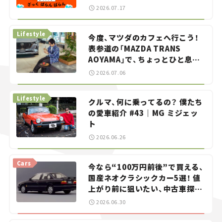
智之の「クルマでざっくばらんば
2026.07.17
らん！」＃20
Lifestyle
今度、マツダのカフェへ行こう！
表参道の「MAZDA TRANS
AOYAMA」で、ちょっとひと息。
——連載｜CCGとクルマでどうす
2026.07.06
る？＜第13回＞
Lifestyle
クルマ、何に乗ってるの？ 僕たち
の愛車紹介 #43｜MG ミジェッ
ト
2026.06.26
Cars
今なら“100万円前後”で買える、
国産ネオクラシックカー5選！ 値
上がり前に狙いたい、中古車探し
をお手伝い――ちょっとイケてるマ
2026.06.30
イカー選び #02