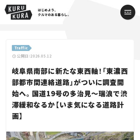
はじめよう、
クルマのある暮らし。
カテゴリ
Traffic
Cars
公開日：2026.05.12
岐阜県南部に新たな東西軸！「東濃西
Lifestyle
部都市間連絡道路」がついに調査開
Traffic
始へ。国道19号の多治見～瑞浪で渋
Special
滞緩和なるか【いま気になる道路計
Series
画】
Campaign
人気のハッシュタグ