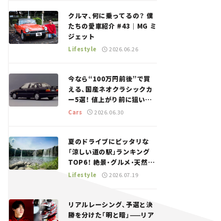
回＞
クルマ、何に乗ってるの？ 僕
たちの愛車紹介 #43｜MG ミ
ジェット
Lifestyle
2026.06.26
今なら“100万円前後”で買
える、国産ネオクラシックカ
ー5選！ 値上がり前に狙いた
い、中古車探しをお手伝い――ち
Cars
2026.06.30
ょっとイケてるマイカー選び
#02
夏のドライブにピッタリな
「涼しい道の駅」ランキング
TOP6！ 絶景・グルメ・天然ク
ーラーなど、避暑におすすめ
Lifestyle
2026.07.19
のスポットを紹介【道の駅マ
ニアの推し駅ガイド】vol.15
リアルレーシング、予選と決
勝を分けた「明と暗」——リア