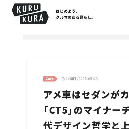
はじめよう、
クルマのある暮らし。
公開日：2026.05.08
Cars
アメ車はセダンがカ
「CT5」のマイナ
代デザイン哲学と上