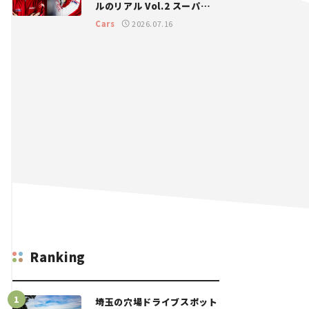
ルのリアル Vol.2 スーパー
GT 2026開幕戦 岡山国際サ
Cars
2026.07.16
ーキット
Ranking
埼玉の穴場ドライブスポット