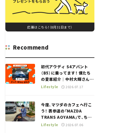
応募はこちら！（8月31日まで）
Recommend
初代アウディ S4アバント
（B5）に乗ってます！ 僕たち
の愛車紹介｜中村大輝さん
——瀬イオナと嶋田智之の
Lifestyle
2026.07.17
「クルマでざっくばらんばら
ん！」＃20
今度、マツダのカフェへ行こ
う！ 表参道の「MAZDA
TRANS AOYAMA」で、ちょ
っとひと息。——連載｜CCG
Lifestyle
2026.07.06
とクルマでどうする？＜第13