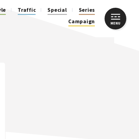
yle
Traffic
Special
Series
Campaign
MENU
CLOSE
人気のハッシュタグ
スズキ ジムニー｜Suzuki Jimny
スズキ｜Suzuki
マツダ｜Mazda
マツダ ロードスター｜Mazda Roadster