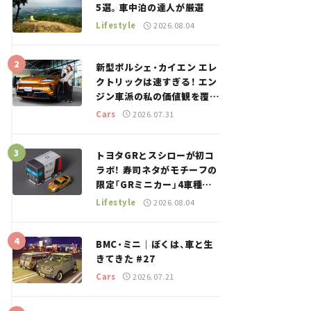
5選。車中泊の達人が厳選
Lifestyle
2026.08.04
新型ポルシェ・カイエン エレ
クトリックは速すぎる！ エン
ジン車派の私の価値観を覆し
た、新しいポルシェの走り。
Cars
2026.07.31
トヨタGRとスシローが初コ
ラボ！ 寿司ネタがモチーフの
限定「GRミニカー」4車種が
登場。入手方法は？【クルマ
Lifestyle
2026.08.04
とホビー】
BMC・ミニ｜ぼくは、車と生
きてきた #27
Cars
2026.07.21