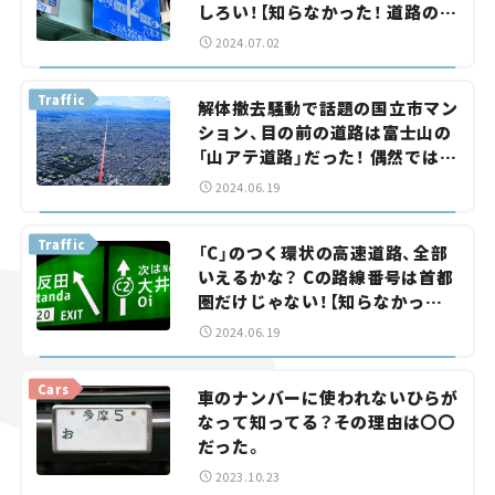
しろい！【知らなかった！ 道路のト
リビア】
2024.07.02
Traffic
解体撤去騒動で話題の国立市マン
ション、目の前の道路は富士山の
「山アテ道路」だった！ 偶然ではな
い山まで続く直線道路の魅力と
2024.06.19
は？【知らなかった！ 道路のトリ
ビア】
Traffic
「C」のつく環状の高速道路、全部
いえるかな？ Cの路線番号は首都
圏だけじゃない！【知らなかった！
道路のトリビア】
2024.06.19
Cars
車のナンバーに使われないひらが
なって知ってる？その理由は〇〇
だった。
2023.10.23