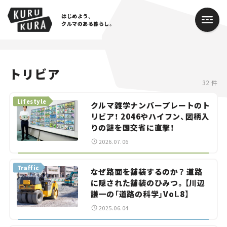
はじめよう、
クルマのある暮らし。
カテゴリ
トリビア
32 件
Cars
Lifestyle
クルマ雑学ナンバープレートのト
Lifestyle
リビア！ 2046やハイフン、図柄入
りの謎を国交省に直撃！
Traffic
2026.07.06
Special
Traffic
なぜ路面を舗装するのか？ 道路
に隠された舗装のひみつ。【川辺
Series
謙一の「道路の科学」Vol.8】
Campaign
2025.06.04
人気のハッシュタグ