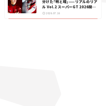
分けた「明と暗」——リアルのリア
ル Vol.2 スーパーGT 2026開幕
戦 岡山国際サーキット
2026.07.16