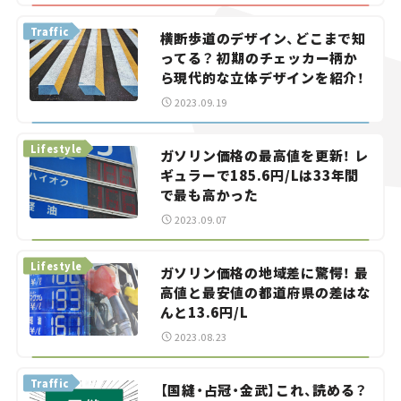
Traffic
横断歩道のデザイン、どこまで知
ってる？ 初期のチェッカー柄か
ら現代的な立体デザインを紹介！
2023.09.19
Lifestyle
ガソリン価格の最高値を更新！ レ
ギュラーで185.6円/Lは33年間
で最も高かった
2023.09.07
Lifestyle
ガソリン価格の地域差に驚愕！ 最
高値と最安値の都道府県の差はな
んと13.6円/L
2023.08.23
Traffic
【国縫・占冠・金武】これ、読める？