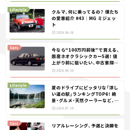
Lifestyle
クルマ、何に乗ってるの？ 僕たち
の愛車紹介 #43｜MG ミジェッ
ト
2026.06.26
Cars
今なら“100万円前後”で買える、
国産ネオクラシックカー5選！ 値
上がり前に狙いたい、中古車探し
をお手伝い――ちょっとイケてるマ
2026.06.30
イカー選び #02
Lifestyle
夏のドライブにピッタリな「涼し
い道の駅」ランキングTOP6！ 絶
景・グルメ・天然クーラーなど、避
暑におすすめのスポットを紹介
2026.07.19
【道の駅マニアの推し駅ガイド】
vol.15
Cars
リアルレーシング、予選と決勝を