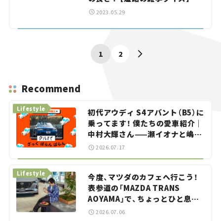
2023.05.29
1
2
Recommend
Lifestyle
初代アウディ S4アバント（B5）に
乗ってます！ 僕たちの愛車紹介｜
中村大輝さん——瀬イオナと嶋田
智之の「クルマでざっくばらんば
2026.07.17
らん！」＃20
Lifestyle
今度、マツダのカフェへ行こう！
表参道の「MAZDA TRANS
AOYAMA」で、ちょっとひと息。
——連載｜CCGとクルマでどうす
2026.07.06
る？＜第13回＞