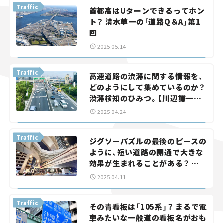
Traffic
首都高はUターンできるってホン
スズキ ジムニー｜Suzuki Jimny
スズキ｜Suzuki
ト？ 清水草一の「道路Q＆A」第1
マツダ｜Mazda
マツダ ロードスター｜Mazda Roadster
回
2025.05.14
Traffic
高速道路の渋滞に関する情報を、
どのようにして集めているのか？
渋滞検知のひみつ。【川辺謙一の
「道路の科学」Vol.7】
2025.04.24
Traffic
ジグソーパズルの最後のピースの
ように、短い道路の開通で大きな
効果が生まれることがある？ 長
い目で見た道路の整備効果のひみ
2025.04.11
つ。【川辺謙一の「道路の科学」
Vol.6】
Traffic
その青看板は「105系」？ まるで電
車みたいな一般道の看板名がおも