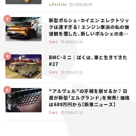
マとホビー】
Lifestyle
2026.08.04
新型ポルシェ・カイエン エレクトリッ
クは速すぎる！ エンジン車派の私の価
値観を覆した、新しいポルシェの走
り。
Cars
2026.07.31
BMC・ミニ｜ぼくは、車と生きてきた
#27
Cars
2026.07.21
“アルヴェル”の牙城を崩せるか？ 日
産が新型「エルグランド」を発売！ 価格
は689万円から【新車ニュース】
Cars
2026.07.22