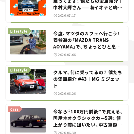
乗ってます！ 僕たちの愛車紹介｜
中村大輝さん——瀬イオナと嶋田
智之の「クルマでざっくばらんば
2026.07.17
らん！」＃20
Lifestyle
今度、マツダのカフェへ行こう！
表参道の「MAZDA TRANS
AOYAMA」で、ちょっとひと息。
——連載｜CCGとクルマでどうす
2026.07.06
る？＜第13回＞
Lifestyle
クルマ、何に乗ってるの？ 僕たち
の愛車紹介 #43｜MG ミジェッ
ト
2026.06.26
Cars
今なら“100万円前後”で買える、
国産ネオクラシックカー5選！ 値
上がり前に狙いたい、中古車探し
をお手伝い――ちょっとイケてるマ
2026.06.30