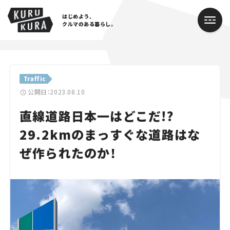
はじめよう、
クルマのある暮らし。
カテゴリ
Traffic
Cars
公開日：2023.08.10
直線道路日本一はどこだ!?
Lifestyle
29.2kmのまっすぐな道路はな
Traffic
ぜ作られたのか！
Special
Series
Campaign
人気のハッシュタグ