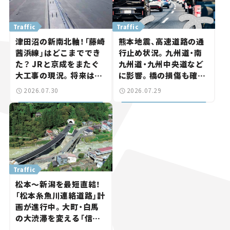
Traffic
Traffic
津田沼の新南北軸！「藤崎
熊本地震、高速道路の通
茜浜線」はどこまででき
行止め状況。九州道・南
た？ JRと京成をまたぐ
九州道・九州中央道など
大工事の現況。将来は
に影響。橋の損傷も確認
「習志野～鎌ケ谷」を最短
【道路のニュース】
2026.07.30
2026.07.29
直結【いま気になる道路
計画】
Traffic
松本～新潟を最短直結！
「松本糸魚川連絡道路」計
画が進行中。大町・白馬
の大渋滞を変える「信号
ゼロ」バイパスも事業化