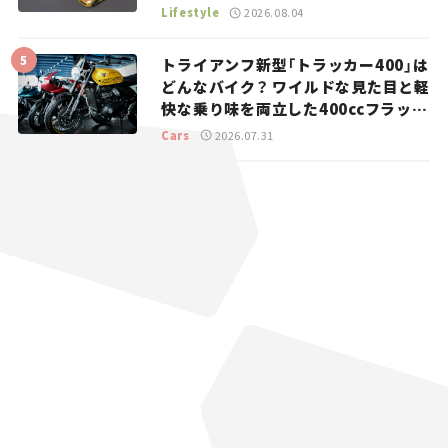
マとホビー】
Lifestyle
2026.08.04
トライアンフ新型「トラッカー400」は
どんなバイク？ ワイルドな見た目と軽
快な乗り味を両立した400ccフラット
トラッカー【試乗レビュー】
Cars
2026.07.31