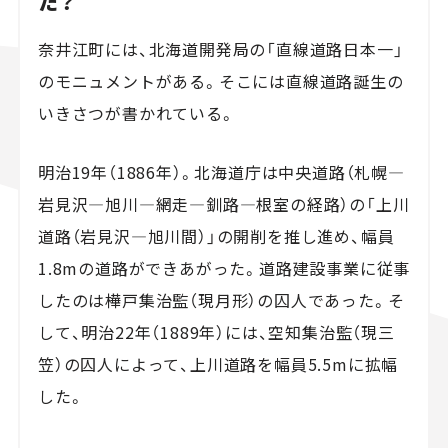
た？
奈井江町には、北海道開発局の「直線道路日本一」
のモニュメントがある。そこには直線道路誕生の
いきさつが書かれている。
明治19年（1886年）。北海道庁は中央道路（札幌―
岩見沢―旭川―網走―釧路―根室の経路）の「上川
道路（岩見沢―旭川間）」の開削を推し進め、幅員
1.8mの道路ができあがった。道路建設事業に従事
したのは樺戸集治監（現月形）の囚人であった。そ
して、明治22年（1889年）には、空知集治監（現三
笠）の囚人によって、上川道路を幅員5.5mに拡幅
した。