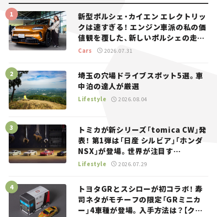
新型ポルシェ・カイエン エレクトリッ
クは速すぎる！ エンジン車派の私の価
値観を覆した、新しいポルシェの走
り。
Cars
2026.07.31
埼玉の穴場ドライブスポット5選。車
中泊の達人が厳選
Lifestyle
2026.08.04
トミカが新シリーズ「tomica CW」発
表！ 第1弾は「日産 シルビア」「ホンダ
NSX」が登場。世界が注目す
る“JDM”に焦点【クルマとホビー】
Lifestyle
2026.07.29
トヨタGRとスシローが初コラボ！ 寿
司ネタがモチーフの限定「GRミニカ
ー」4車種が登場。入手方法は？【クル