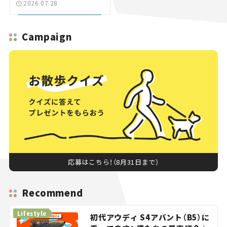
2026.07.28
へ【いま気になる道路計
画】
Campaign
応募はこちら！（8月31日まで）
Recommend
Lifestyle
初代アウディ S4アバント（B5）に