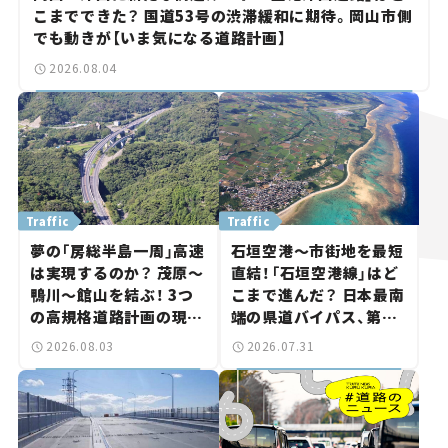
こまでできた？ 国道53号の渋滞緩和に期待。岡山市側
でも動きが【いま気になる道路計画】
2026.08.04
Traffic
Traffic
夢の「房総半島一周」高速
石垣空港～市街地を最短
は実現するのか？ 茂原～
直結！「石垣空港線」はど
鴨川～館山を結ぶ！ 3つ
こまで進んだ？ 日本最南
の高規格道路計画の現
端の県道バイパス、第2
状。「館山鴨川道路」で検
工区も延伸開通 【いま気
2026.08.03
2026.07.31
討進む【いま気になる道
になる道路計画】
路計画】