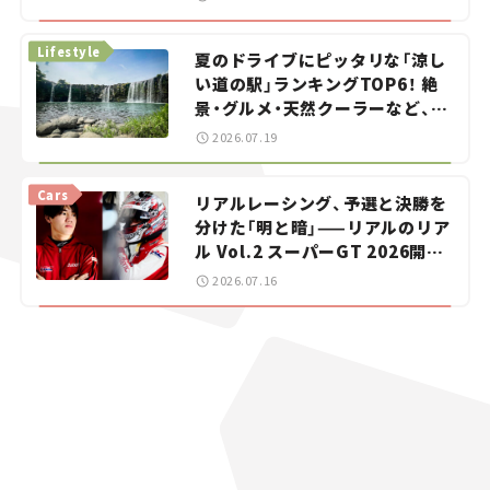
イカー選び #02
Lifestyle
夏のドライブにピッタリな「涼し
い道の駅」ランキングTOP6！ 絶
景・グルメ・天然クーラーなど、避
暑におすすめのスポットを紹介
2026.07.19
【道の駅マニアの推し駅ガイド】
vol.15
Cars
リアルレーシング、予選と決勝を
分けた「明と暗」——リアルのリア
ル Vol.2 スーパーGT 2026開幕
戦 岡山国際サーキット
2026.07.16