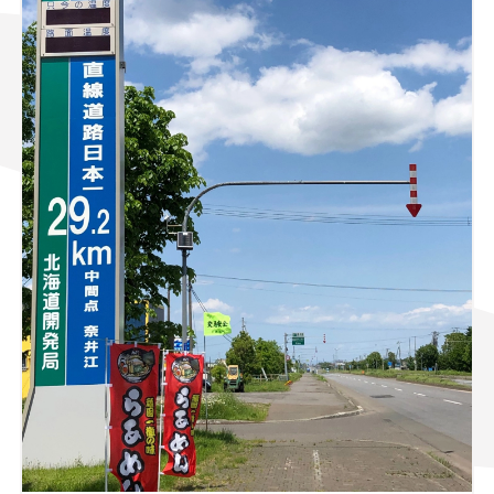
スズキ ジムニー｜Suzuki Jimny
スズキ｜Suzuki
マツダ｜Mazda
マツダ ロードスター｜Mazda Roadster