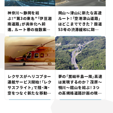
神奈川～静岡を結
岡山～津山に新たな高速
ぶ！“第3の東名”「伊豆湘
ルート！「空港津山道路」
南道路」が具体化へ前
はどこまでできた？ 国道
進。ルート帯の複数案検
53号の渋滞緩和に期待。
討へ。熱海まで信号ゼロ
岡山市側でも動きが【い
が実現？ 【いま気になる
ま気になる道路計画】
道路計画】
レクサスがヘリコプター
夢の「房総半島一周」高速
運航サービス開始！「レク
は実現するのか？ 茂原～
サスフライト」で陸・海・
鴨川～館山を結ぶ！ 3つ
空をつなぐ新たな移動体
の高規格道路計画の現
験とは
状。「館山鴨川道路」で検
討進む【いま気になる道
路計画】