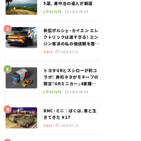
5選。車中泊の達人が厳選
Lifestyle
2026.08.04
新型ポルシェ・カイエン エレ
クトリックは速すぎる！ エン
ジン車派の私の価値観を覆し
た、新しいポルシェの走り。
Cars
2026.07.31
トヨタGRとスシローが初コ
ラボ！ 寿司ネタがモチーフの
限定「GRミニカー」4車種が
登場。入手方法は？【クルマ
Lifestyle
2026.08.04
とホビー】
BMC・ミニ｜ぼくは、車と生
きてきた #27
Cars
2026.07.21