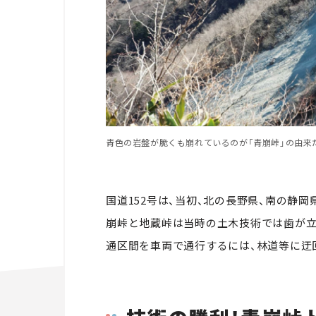
青色の岩盤が脆くも崩れているのが「青崩峠」の由来
国道152号は、当初、北の長野県、南の静
崩峠と地蔵峠は当時の土木技術では歯が立
通区間を車両で通行するには、林道等に迂