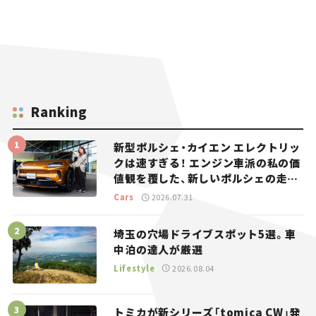
Ranking
新型ポルシェ・カイエン エレクトリッ
クは速すぎる！ エンジン車派の私の価
値観を覆した、新しいポルシェの走
り。
Cars
2026.07.31
埼玉の穴場ドライブスポット5選。車
中泊の達人が厳選
Lifestyle
2026.08.04
トミカが新シリーズ「tomica CW」発