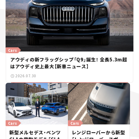
Cars
アウディの新フラッグシップ「Q9」誕生！ 全長5.3m超
はアウディ史上最大【新車ニュース】
2026.07.30
Cars
Cars
新型メルセデス・ベンツ
レンジローバーから新型