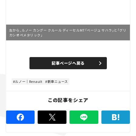
左から、ルノー カングー クルール ディーセルMT「ベージュ サハラ」と「グリ
カシオペメタリック」
L
o
/
U
a
n
d
記事ページへ戻る
m
e
u
d
t
:
e
4
8
ルノー｜Renault
新車ニュース
.
8
9
%
この記事をシェア