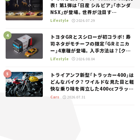
表！ 第1弾は「日産 シルビア」「ホンダ
NSX」が登場。世界が注目す
る“JDM”に焦点【クルマとホビー】
Lifestyle
2026.07.29
トヨタGRとスシローが初コラボ！ 寿
司ネタがモチーフの限定「GRミニカ
ー」4車種が登場。入手方法は？【クル
マとホビー】
Lifestyle
2026.08.04
トライアンフ新型「トラッカー400」は
どんなバイク？ ワイルドな見た目と軽
快な乗り味を両立した400ccフラット
トラッカー【試乗レビュー】
Cars
2026.07.31