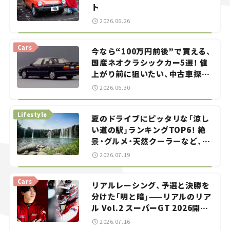
ト
2026.06.26
Cars
今なら“100万円前後”で買える、
国産ネオクラシックカー5選！ 値
上がり前に狙いたい、中古車探し
をお手伝い――ちょっとイケてるマ
2026.06.30
イカー選び #02
Lifestyle
夏のドライブにピッタリな「涼し
い道の駅」ランキングTOP6！ 絶
景・グルメ・天然クーラーなど、避
暑におすすめのスポットを紹介
2026.07.19
【道の駅マニアの推し駅ガイド】
vol.15
Cars
リアルレーシング、予選と決勝を
分けた「明と暗」——リアルのリア
ル Vol.2 スーパーGT 2026開幕
戦 岡山国際サーキット
2026.07.16