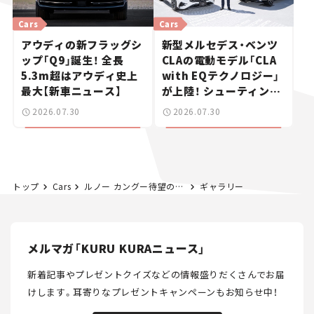
Cars
Cars
アウディの新フラッグシ
新型メルセデス・ベンツ
ップ「Q9」誕生！ 全長
CLAの電動モデル「CLA
5.3m超はアウディ史上
with EQテクノロジー」
最大【新車ニュース】
が上陸！ シューティング
ブレークも発売【新車ニ
2026.07.30
2026.07.30
ュース】
トップ
Cars
ルノー カングー待望のMT車「クルール ディーゼルMT」が登場。限定140台も大人気で完売!?【新車ニュース】
ギャラリー
メルマガ「KURU KURAニュース」
新着記事やプレゼントクイズなどの情報盛りだくさんでお届
けします。
耳寄りなプレゼントキャンペーンもお知らせ中！