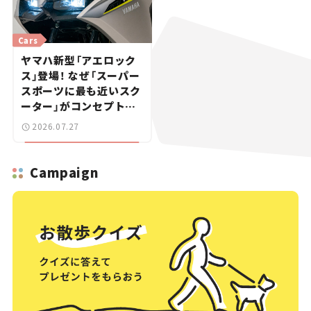
Cars
ヤマハ新型「アエロック
ス」登場！ なぜ「スーパー
スポーツに最も近いスク
ーター」がコンセプトな
のか？【新車ニュース】
2026.07.27
Campaign