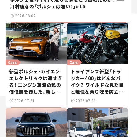
河村康彦の「ポルシェは凄い！」#16
2026.08.02
Cars
Cars
新型ポルシェ・カイエン
トライアンフ新型「トラ
エレクトリックは速すぎ
ッカー400」はどんなバ
る！ エンジン車派の私の
イク？ ワイルドな見た目
価値観を覆した、新しい
と軽快な乗り味を両立し
ポルシェの走り。
た400ccフラットトラッ
2026.07.31
2026.07.31
カー【試乗レビュー】