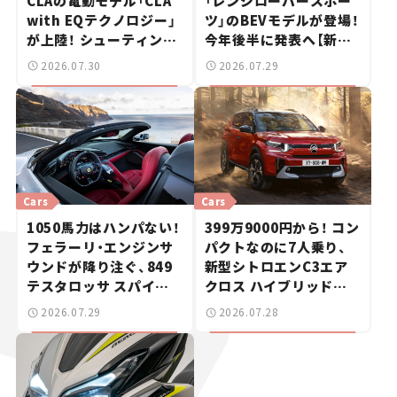
CLAの電動モデル「CLA
「レンジローバースポー
with EQテクノロジー」
ツ」のBEVモデルが登場！
が上陸！ シューティング
今年後半に発表へ【新車
ブレークも発売【新車ニ
ニュース】
2026.07.30
2026.07.29
ュース】
Cars
Cars
1050馬力はハンパない！
399万9000円から！ コン
フェラーリ・エンジンサ
パクトなのに7人乗り、
ウンドが降り注ぐ、849
新型シトロエンC3エア
テスタロッサ スパイダ
クロス ハイブリッドが
ーに試乗。
上陸【新車ニュース】
2026.07.29
2026.07.28