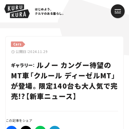
はじめよう、
クルマのある暮らし。
カテゴリ
Cars
Cars
公開日：2024.11.29
ルノー カングー待望の
Lifestyle
ギャラリー：
MT車「クルール ディーゼルMT」
Traffic
が登場。限定140台も大人気で完
Special
売!?【新車ニュース】
Series
Campaign
この記事をシェア
人気のハッシュタグ