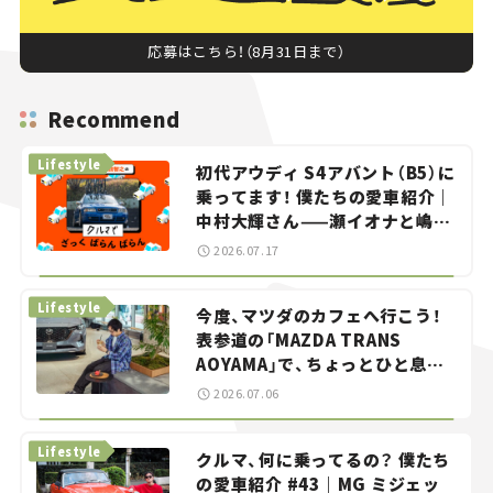
応募はこちら！（8月31日まで）
Recommend
Lifestyle
初代アウディ S4アバント（B5）に
乗ってます！ 僕たちの愛車紹介｜
中村大輝さん——瀬イオナと嶋田
智之の「クルマでざっくばらんば
2026.07.17
らん！」＃20
Lifestyle
今度、マツダのカフェへ行こう！
表参道の「MAZDA TRANS
AOYAMA」で、ちょっとひと息。
——連載｜CCGとクルマでどうす
2026.07.06
る？＜第13回＞
Lifestyle
クルマ、何に乗ってるの？ 僕たち
の愛車紹介 #43｜MG ミジェッ