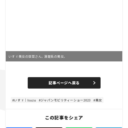
いすゞ美女の世菜さん。清楚系の美女。
L
o
/
U
a
n
d
記事ページへ戻る
m
e
u
d
t
:
e
8
0
いすゞ｜Isuzu
ジャパンモビリティーショー2023
美女
.
0
0
%
この記事をシェア