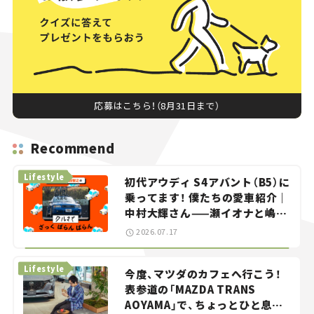
応募はこちら！（8月31日まで）
Recommend
Lifestyle
初代アウディ S4アバント（B5）に
乗ってます！ 僕たちの愛車紹介｜
中村大輝さん——瀬イオナと嶋田
智之の「クルマでざっくばらんば
2026.07.17
らん！」＃20
Lifestyle
今度、マツダのカフェへ行こう！
表参道の「MAZDA TRANS
AOYAMA」で、ちょっとひと息。