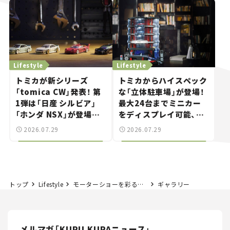
Lifestyle
Lifestyle
トミカが新シリーズ
トミカからハイスペック
「tomica CW」発表！ 第
な「立体駐車場」が登場！
1弾は「日産 シルビア」
最大24台までミニカー
「ホンダ NSX」が登場。
をディスプレイ可能、特
世界が注目す
別な「日産 GT-R
2026.07.29
2026.07.29
る“JDM"に焦点【クルマ
NISMO」も付属【クルマ
とホビー】
とホビー】
トップ
Lifestyle
モーターショーを彩る美女たち #02｜いすゞ【ジャパンモビリティショー2023】
ギャラリー
メルマガ「KURU KURAニュース」