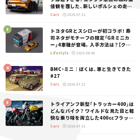
値観を覆した、新しいポルシェの走
り。
Cars
2026.07.31
トヨタGRとスシローが初コラボ！ 寿
司ネタがモチーフの限定「GRミニカ
ー」4車種が登場。入手方法は？【クル
マとホビー】
Lifestyle
2026.08.04
BMC・ミニ｜ぼくは、車と生きてきた
#27
Cars
2026.07.21
トライアンフ新型「トラッカー400」は
どんなバイク？ ワイルドな見た目と軽
快な乗り味を両立した400ccフラット
トラッカー【試乗レビュー】
Cars
2026.07.31