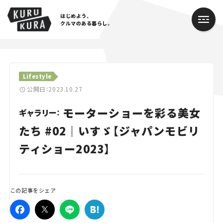
はじめよう、
クルマのある暮らし。
カテゴリ
Lifestyle
Cars
公開日：2023.10.27
モーターショーを彩る美女
Lifestyle
ギャラリー：
たち #02｜いすゞ【ジャパンモビリ
Traffic
ティショー2023】
Special
Series
この記事をシェア
Campaign
人気のハッシュタグ