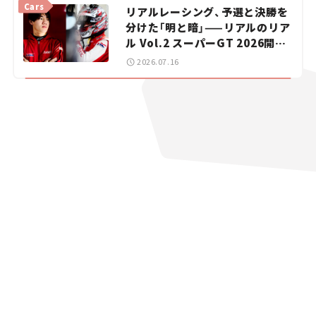
Cars
リアルレーシング、予選と決勝を
分けた「明と暗」——リアルのリア
ル Vol.2 スーパーGT 2026開幕
戦 岡山国際サーキット
2026.07.16