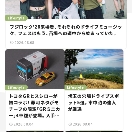
Lifestyle
フジロック'26来場者、それぞれのドライブミュージッ
ク。フェスはもう、苗場への道中から始まっていた。
2026.08.08
Lifestyle
Lifestyle
トヨタGRとスシローが
埼玉の穴場ドライブスポ
初コラボ！ 寿司ネタがモ
ット5選。車中泊の達人
チーフの限定「GRミニカ
が厳選
ー」4車種が登場。入手方
法は？【クルマとホビー】
2026.08.04
2026.08.04