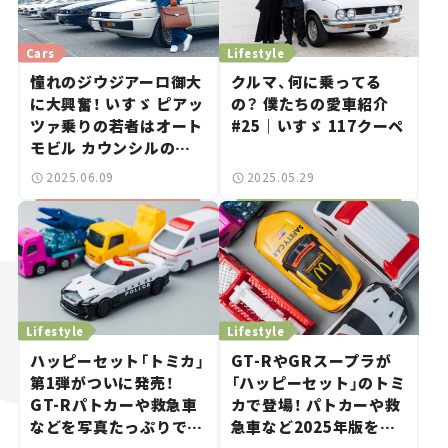
Cars
Lifestyle
憧れのジウジアーロ御大
クルマ、何に乗ってる
に大興奮！ いすゞ ピアッ
の？ 僕たちの愛車紹介
ツァ乗りの若者はオート
#25｜いすゞ 117クーペ
モビル カウンシルの会
場で何を感じ、何を想っ
2025.06.09
2025.05.29
た？
Lifestyle
Lifestyle
ハッピーセット「トミカ」
GT-RやGRスープラが
第1弾がついに発売！
「ハッピーセット」のトミ
GT-Rパトカーや救急車
カで登場！ パトカーや救
などを写真たっぷりで紹
急車など2025年版を一