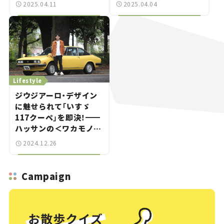
介【クルマとホビー】
挙紹介【クルマとホビー】
2025.04.11
2025.04.04
Lifestyle
ジウジアーロ・デザイン
に魅せられて「いすゞ
117クーペ」を即決！
━━
ハッサンの＜ワカモノ旧
車オーナー探訪記＞
2024.12.26
Vol.03
Campaign