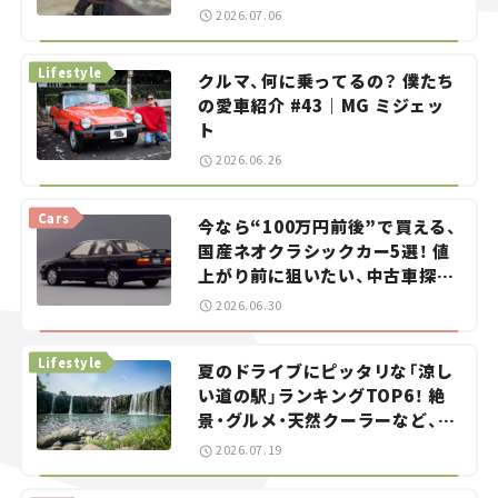
——連載｜CCGとクルマでどうす
2026.07.06
る？＜第13回＞
Lifestyle
クルマ、何に乗ってるの？ 僕たち
の愛車紹介 #43｜MG ミジェッ
ト
2026.06.26
Cars
今なら“100万円前後”で買える、
国産ネオクラシックカー5選！ 値
上がり前に狙いたい、中古車探し
をお手伝い――ちょっとイケてるマ
2026.06.30
イカー選び #02
Lifestyle
夏のドライブにピッタリな「涼し
い道の駅」ランキングTOP6！ 絶
景・グルメ・天然クーラーなど、避
暑におすすめのスポットを紹介
2026.07.19
【道の駅マニアの推し駅ガイド】
vol.15