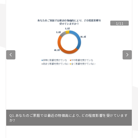
スズキ ジムニー｜Suzuki Jimny
スズキ｜Suzuki
マツダ｜Mazda
マツダ ロードスター｜Mazda Roadster
1/11
Q1.あなたのご家庭では最近の物価高により、どの程度影響を受けています
か？
L
o