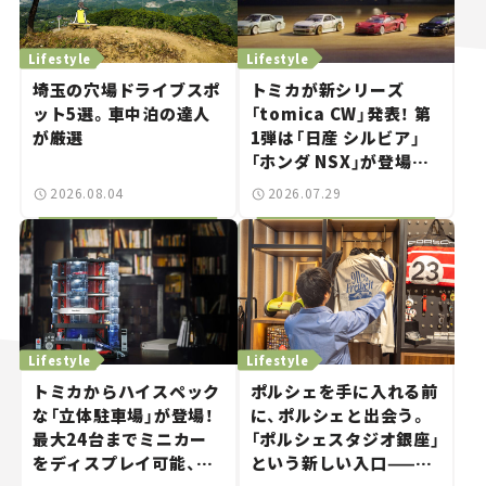
Lifestyle
Lifestyle
埼玉の穴場ドライブスポ
トミカが新シリーズ
ット5選。車中泊の達人
「tomica CW」発表！ 第
が厳選
1弾は「日産 シルビア」
「ホンダ NSX」が登場。
世界が注目す
2026.08.04
2026.07.29
る“JDM"に焦点【クルマ
とホビー】
Lifestyle
Lifestyle
トミカからハイスペック
ポルシェを手に入れる前
な「立体駐車場」が登場！
に、ポルシェと出会う。
最大24台までミニカー
「ポルシェスタジオ銀座」
をディスプレイ可能、特
という新しい入口——連