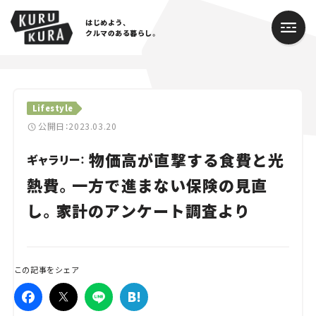
はじめよう、
クルマのある暮らし。
カテゴリ
Lifestyle
Cars
公開日：2023.03.20
物価高が直撃する食費と光
Lifestyle
ギャラリー：
熱費。一方で進まない保険の見直
Traffic
し。家計のアンケート調査より
Special
Series
この記事をシェア
Campaign
人気のハッシュタグ