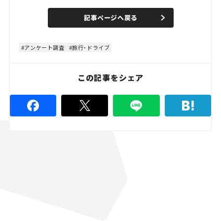
/
U
a
n
d
記事ページへ戻る
m
e
u
d
t
:
e
4
8
アンケート調査
旅行・ドライブ
.
8
9
%
この記事をシェア