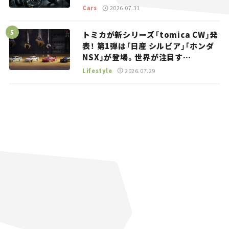
トラッカー【試乗レビュー】
Cars
2026.07.31
トミカが新シリーズ「tomica CW」発
表！ 第1弾は「日産 シルビア」「ホンダ
NSX」が登場。世界が注目す
る“JDM”に焦点【クルマとホビー】
Lifestyle
2026.07.29