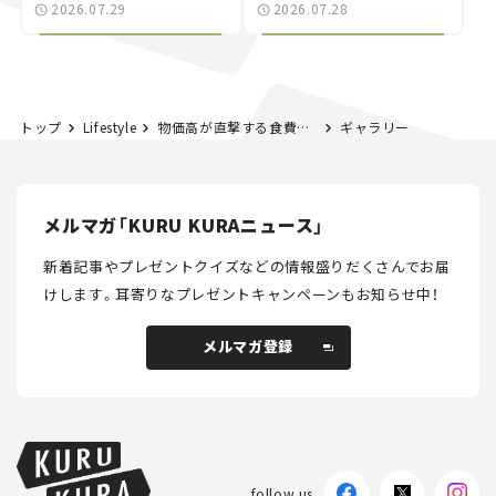
別な「日産 GT-R
載｜CCGとクルマでどう
2026.07.29
2026.07.28
NISMO」も付属【クルマ
する？＜第14回＞
とホビー】
トップ
Lifestyle
物価高が直撃する食費と光熱費。一方で進まない保険の見直し。家計のアンケート調査より
ギャラリー
メルマガ「KURU KURAニュース」
新着記事やプレゼントクイズなどの情報盛りだくさんでお届
けします。
耳寄りなプレゼントキャンペーンもお知らせ中！
メルマガ登録
メルマガ登録
follow us