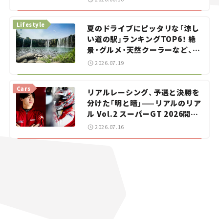
イカー選び #02
Lifestyle
夏のドライブにピッタリな「涼し
い道の駅」ランキングTOP6！ 絶
景・グルメ・天然クーラーなど、避
暑におすすめのスポットを紹介
2026.07.19
【道の駅マニアの推し駅ガイド】
vol.15
Cars
リアルレーシング、予選と決勝を
分けた「明と暗」——リアルのリア
ル Vol.2 スーパーGT 2026開幕
戦 岡山国際サーキット
2026.07.16