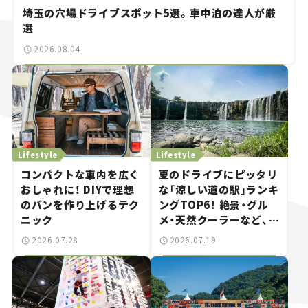
埼玉の穴場ドライブスポット5選。車中泊の達人が厳
選
2026.08.04
Lifestyle
Lifestyle
コンパクトな車内を広く
夏のドライブにピッタリ
おしゃれに！ DIYで理想
な「涼しい道の駅」ランキ
のバンを作り上げるテク
ングTOP6！ 絶景・グル
ニック
メ・天然クーラーなど、避
暑におすすめのスポット
2026.07.28
2026.07.19
を紹介【道の駅マニアの
推し駅ガイド】vol.15