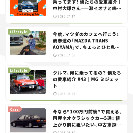
乗ってます！ 僕たちの愛車紹介｜
中村大輝さん——瀬イオナと嶋田
智之の「クルマでざっくばらんば
2026.07.17
らん！」＃20
Lifestyle
今度、マツダのカフェへ行こう！
表参道の「MAZDA TRANS
AOYAMA」で、ちょっとひと息。
——連載｜CCGとクルマでどうす
2026.07.06
る？＜第13回＞
Lifestyle
クルマ、何に乗ってるの？ 僕たち
の愛車紹介 #43｜MG ミジェッ
ト
2026.06.26
Cars
今なら“100万円前後”で買える、
国産ネオクラシックカー5選！ 値
上がり前に狙いたい、中古車探し
をお手伝い――ちょっとイケてるマ
2026.06.30