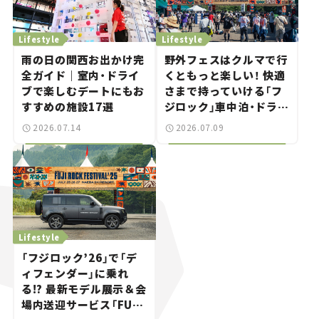
Lifestyle
Lifestyle
雨の日の関西お出かけ完
野外フェスはクルマで行
全ガイド｜室内・ドライ
くともっと楽しい！ 快適
ブで楽しむデートにもお
さまで持っていける「フ
すすめの施設17選
ジロック」車中泊・ドライ
ブガイド。
2026.07.14
2026.07.09
Lifestyle
「フジロック’26」で「デ
ィフェンダー」に乗れ
る!? 最新モデル展示＆会
場内送迎サービス「FUJI