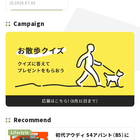
ROCK go round」で冒
2026.07.03
険気分を楽しもう。
Campaign
応募はこちら！（8月31日まで）
Recommend
Lifestyle
初代アウディ S4アバント（B5）に