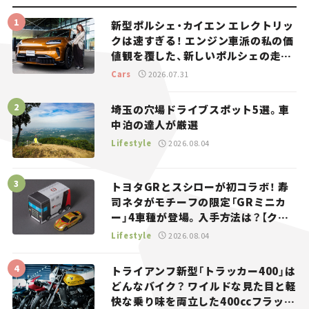
新型ポルシェ・カイエン エレクトリッ
クは速すぎる！ エンジン車派の私の価
値観を覆した、新しいポルシェの走
り。
Cars
2026.07.31
埼玉の穴場ドライブスポット5選。車
中泊の達人が厳選
Lifestyle
2026.08.04
トヨタGRとスシローが初コラボ！ 寿
司ネタがモチーフの限定「GRミニカ
ー」4車種が登場。入手方法は？【クル
マとホビー】
Lifestyle
2026.08.04
トライアンフ新型「トラッカー400」は
どんなバイク？ ワイルドな見た目と軽
快な乗り味を両立した400ccフラット