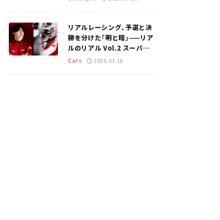
のスポットを紹介【道の駅マ
ニアの推し駅ガイド】vol.15
リアルレーシング、予選と決
勝を分けた「明と暗」——リア
ルのリアル Vol.2 スーパー
GT 2026開幕戦 岡山国際サ
Cars
2026.07.16
ーキット