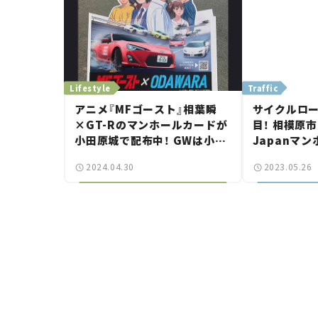
Lifestyle
Traffic
アニメ『MFゴースト』相葉瞬
サイクルロ
×GT-Rのマンホールカードが
目！ 相模原市に
小田原城で配布中！ GWは小田
Japanマ
原でマンホールめぐりだ！
2024.04.30
2023.05.26