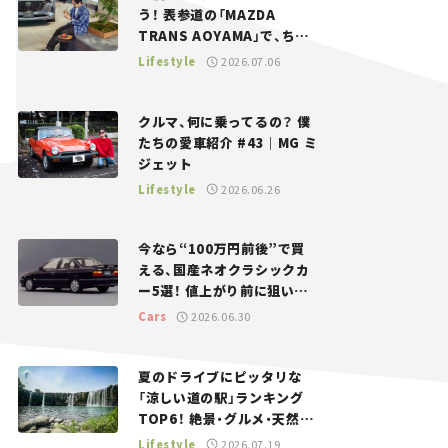
う！ 表参道の「MAZDA
TRANS AOYAMA」で、ちょ
っとひと息。——連載｜CCG
Lifestyle
2026.07.06
とクルマでどうする？＜第13
回＞
クルマ、何に乗ってるの？ 僕
たちの愛車紹介 #43｜MG ミ
ジェット
Lifestyle
2026.06.26
今なら“100万円前後”で買
える、国産ネオクラシックカ
ー5選！ 値上がり前に狙いた
い、中古車探しをお手伝い――ち
Cars
2026.06.30
ょっとイケてるマイカー選び
#02
夏のドライブにピッタリな
「涼しい道の駅」ランキング
TOP6！ 絶景・グルメ・天然ク
ーラーなど、避暑におすすめ
Lifestyle
2026.07.19