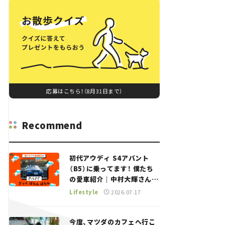
応募はこちら！（8月31日まで）
Recommend
初代アウディ S4アバント
（B5）に乗ってます！ 僕たち
の愛車紹介｜中村大輝さん
——瀬イオナと嶋田智之の
Lifestyle
2026.07.17
「クルマでざっくばらんばら
ん！」＃20
今度、マツダのカフェへ行こ