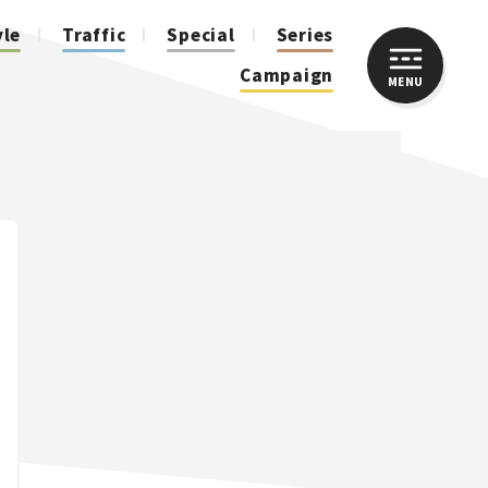
yle
Traffic
Special
Series
Campaign
MENU
CLOSE
人気のハッシュタグ
スズキ ジムニー｜Suzuki Jimny
スズキ｜Suzuki
マツダ｜Mazda
マツダ ロードスター｜Mazda Roadster