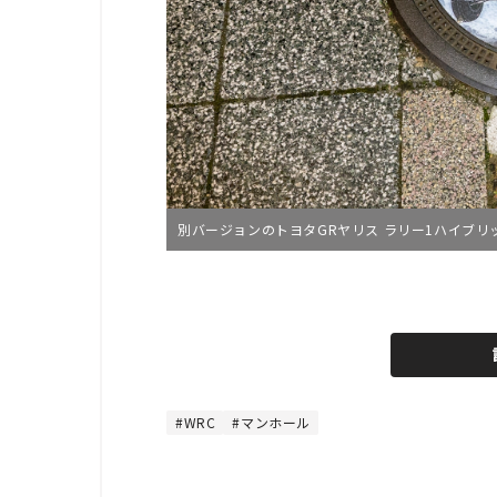
別バージョンのトヨタGRヤリス ラリー1ハイブ
L
o
/
U
a
n
d
m
e
u
d
t
:
e
1
0
WRC
マンホール
0
.
0
0
%