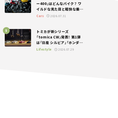
ー400」はどんなバイク？ ワ
イルドな見た目と軽快な乗り
味を両立した400ccフラット
Cars
2026.07.31
トラッカー【試乗レビュー】
トミカが新シリーズ
「tomica CW」発表！ 第1弾
は「日産 シルビア」「ホンダ
NSX」が登場。世界が注目す
Lifestyle
2026.07.29
る“JDM”に焦点【クルマとホ
ビー】