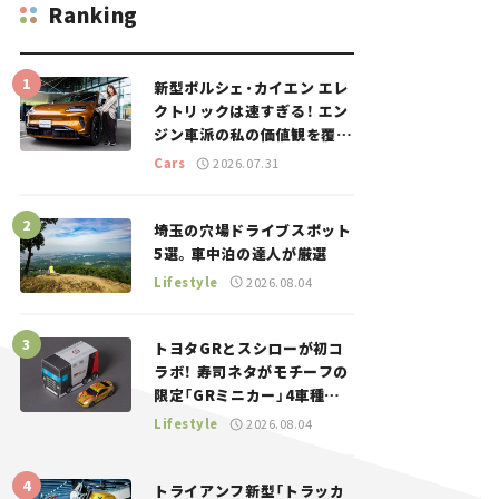
Ranking
新型ポルシェ・カイエン エレ
クトリックは速すぎる！ エン
ジン車派の私の価値観を覆し
た、新しいポルシェの走り。
Cars
2026.07.31
埼玉の穴場ドライブスポット
5選。車中泊の達人が厳選
Lifestyle
2026.08.04
トヨタGRとスシローが初コ
ラボ！ 寿司ネタがモチーフの
限定「GRミニカー」4車種が
登場。入手方法は？【クルマ
Lifestyle
2026.08.04
とホビー】
トライアンフ新型「トラッカ