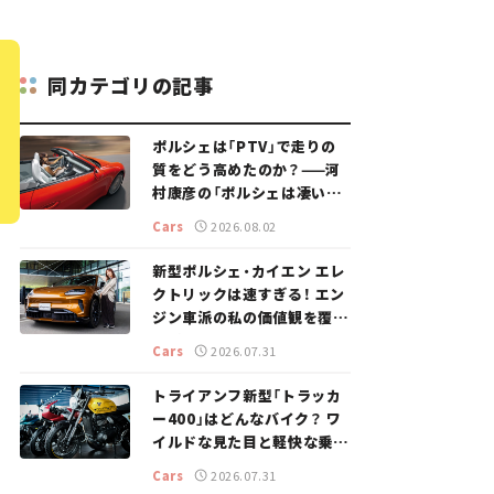
同カテゴリの記事
ポルシェは「PTV」で走りの
質をどう高めたのか？——河
村康彦の「ポルシェは凄い！」
#16
Cars
2026.08.02
新型ポルシェ・カイエン エレ
クトリックは速すぎる！ エン
ジン車派の私の価値観を覆し
た、新しいポルシェの走り。
Cars
2026.07.31
トライアンフ新型「トラッカ
ー400」はどんなバイク？ ワ
イルドな見た目と軽快な乗り
味を両立した400ccフラット
Cars
2026.07.31
トラッカー【試乗レビュー】