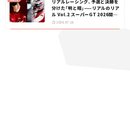
リアルレーシング、予選と決勝を
分けた「明と暗」——リアルのリア
ル Vol.2 スーパーGT 2026開幕
戦 岡山国際サーキット
2026.07.16