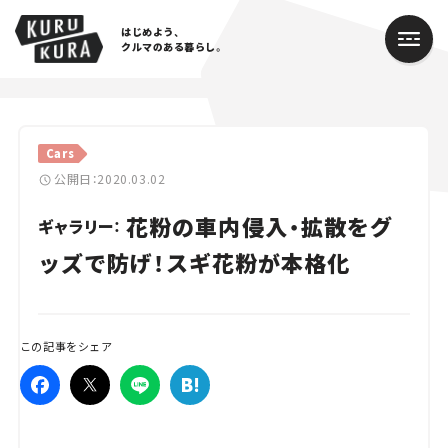
はじめよう、
クルマのある暮らし。
カテゴリ
Cars
Cars
公開日：2020.03.02
花粉の車内侵入・拡散をグ
Lifestyle
ギャラリー：
ッズで防げ！スギ花粉が本格化
Traffic
Special
この記事をシェア
Series
Campaign
人気のハッシュタグ