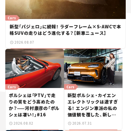
Cars
新型「パジェロ」に続報！ ラダーフレーム×S-AWCで本
格SUVの走りはどう進化する？【新車ニュース】
2026.08.07
Cars
Cars
ポルシェは「PTV」で走
新型ポルシェ・カイエン
りの質をどう高めたの
エレクトリックは速すぎ
か？——河村康彦の「ポル
る！ エンジン車派の私の
シェは凄い！」#16
価値観を覆した、新しい
ポルシェの走り。
2026.08.02
2026.07.31