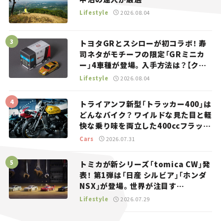
Lifestyle
2026.08.04
トヨタGRとスシローが初コラボ！ 寿
司ネタがモチーフの限定「GRミニカ
ー」4車種が登場。入手方法は？【クル
マとホビー】
Lifestyle
2026.08.04
トライアンフ新型「トラッカー400」は
どんなバイク？ ワイルドな見た目と軽
快な乗り味を両立した400ccフラット
トラッカー【試乗レビュー】
Cars
2026.07.31
トミカが新シリーズ「tomica CW」発
表！ 第1弾は「日産 シルビア」「ホンダ
NSX」が登場。世界が注目す
る“JDM”に焦点【クルマとホビー】
Lifestyle
2026.07.29