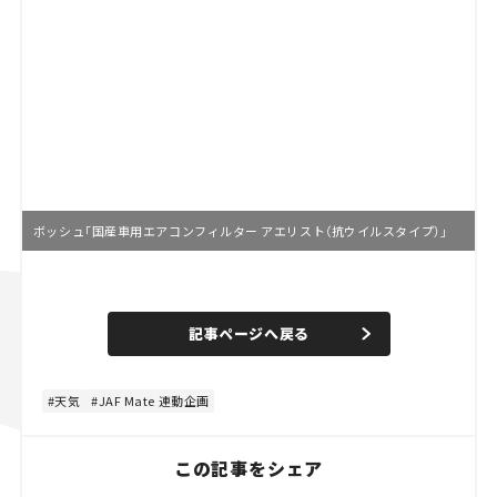
ボッシュ「国産車用エアコンフィルター アエリスト（抗ウイルスタイプ）」
L
o
/
U
a
n
d
記事ページへ戻る
m
e
u
d
t
:
e
4
8
天気
JAF Mate 連動企画
.
8
9
%
この記事をシェア