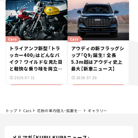
Cars
Cars
トライアンフ新型「トラ
アウディの新フラッグシ
ッカー400」はどんなバ
ップ「Q9」誕生！ 全長
イク？ ワイルドな見た目
5.3m超はアウディ史上
と軽快な乗り味を両立し
最大【新車ニュース】
た400ccフラットトラッ
2026.07.31
2026.07.30
カー【試乗レビュー】
トップ
Cars
花粉の車内侵入・拡散をグッズで防げ！スギ花粉が本格化
ギャラリー
メルマガ「KURU KURAニュース」