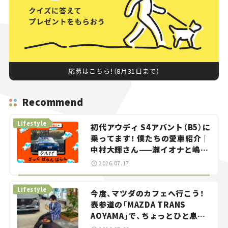
応募はこちら！（8月31日まで）
Recommend
Lifestyle
初代アウディ S4アバント（B5）に
乗ってます！ 僕たちの愛車紹介｜
中村大輝さん——瀬イオナと嶋田
智之の「クルマでざっくばらんば
2026.07.17
らん！」＃20
Lifestyle
今度、マツダのカフェへ行こう！
表参道の「MAZDA TRANS
AOYAMA」で、ちょっとひと息。
——連載｜CCGとクルマでどうす