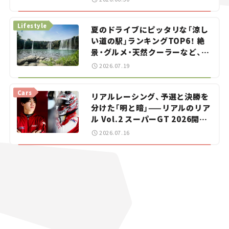
イカー選び #02
Lifestyle
夏のドライブにピッタリな「涼し
い道の駅」ランキングTOP6！ 絶
景・グルメ・天然クーラーなど、避
暑におすすめのスポットを紹介
2026.07.19
【道の駅マニアの推し駅ガイド】
vol.15
Cars
リアルレーシング、予選と決勝を
分けた「明と暗」——リアルのリア
ル Vol.2 スーパーGT 2026開幕
戦 岡山国際サーキット
2026.07.16