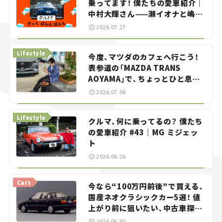
乗ってます！ 僕たちの愛車紹介｜
中村大輝さん——瀬イオナと嶋田
智之の「クルマでざっくばらんば
2026.07.17
らん！」＃20
Lifestyle
今度、マツダのカフェへ行こう！
表参道の「MAZDA TRANS
AOYAMA」で、ちょっとひと息。
——連載｜CCGとクルマでどうす
2026.07.06
る？＜第13回＞
Lifestyle
クルマ、何に乗ってるの？ 僕たち
の愛車紹介 #43｜MG ミジェッ
ト
2026.06.26
Cars
今なら“100万円前後”で買える、
国産ネオクラシックカー5選！ 値
上がり前に狙いたい、中古車探し
をお手伝い――ちょっとイケてるマ
2026.06.30