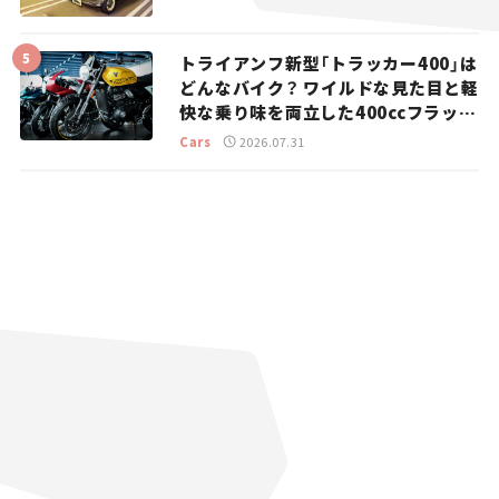
トライアンフ新型「トラッカー400」は
どんなバイク？ ワイルドな見た目と軽
快な乗り味を両立した400ccフラット
トラッカー【試乗レビュー】
Cars
2026.07.31