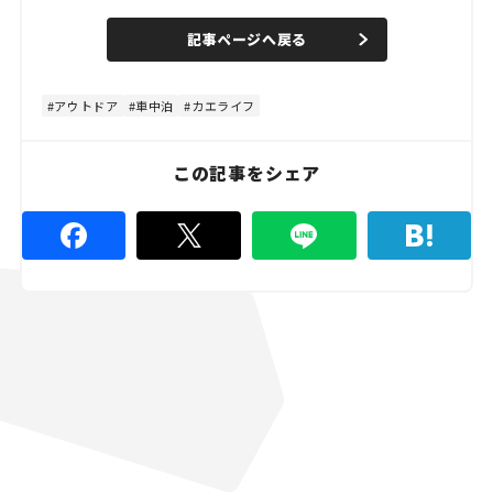
/
U
a
n
d
記事ページへ戻る
m
e
u
d
t
:
e
9
3
アウトドア
車中泊
カエライフ
.
3
3
%
この記事をシェア