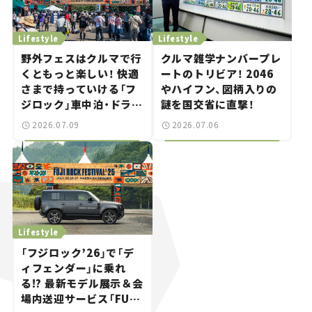
Lifestyle
Lifestyle
野外フェスはクルマで行
クルマ雑学ナンバープレ
くともっと楽しい！ 快適
ートのトリビア！ 2046
さまで持っていける「フ
やハイフン、図柄入りの
ジロック」車中泊・ドライ
謎を国交省に直撃！
ブガイド。
2026.07.09
2026.07.06
Lifestyle
「フジロック’26」で「デ
ィフェンダー」に乗れ
る!? 最新モデル展示＆会
場内送迎サービス「FUJI