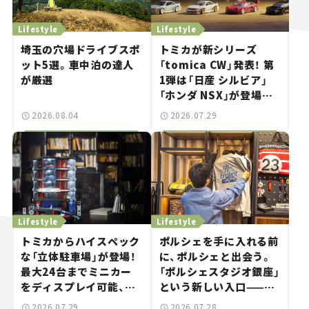
Lifestyle
Lifestyle
埼玉の穴場ドライブスポ
トミカが新シリーズ
ット5選。車中泊の達人
「tomica CW」発表！ 第
が厳選
1弾は「日産 シルビア」
「ホンダ NSX」が登場。
世界が注目す
2026.08.04
2026.07.29
る“JDM"に焦点【クルマ
とホビー】
Lifestyle
Lifestyle
トミカからハイスペック
ポルシェを手に入れる前
な「立体駐車場」が登場！
に、ポルシェと出会う。
最大24台までミニカー
「ポルシェスタジオ銀座」
をディスプレイ可能、特
という新しい入口——連
別な「日産 GT-R
載｜CCGとクルマでどう
2026.07.29
2026.07.28