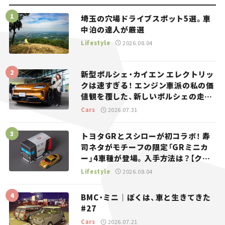
埼玉の穴場ドライブスポット5選。車
中泊の達人が厳選
Lifestyle
2026.08.04
新型ポルシェ・カイエン エレクトリッ
クは速すぎる！ エンジン車派の私の価
値観を覆した、新しいポルシェの走
り。
Cars
2026.07.31
トヨタGRとスシローが初コラボ！ 寿
司ネタがモチーフの限定「GRミニカ
ー」4車種が登場。入手方法は？【クル
マとホビー】
Lifestyle
2026.08.04
BMC・ミニ｜ぼくは、車と生きてきた
#27
Cars
2026.07.21