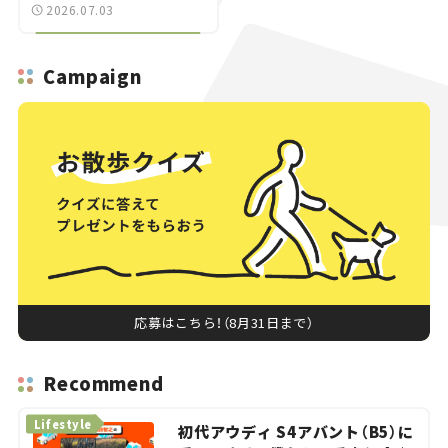
ROCK go round」で冒
2026.07.03
険気分を楽しもう。
Campaign
応募はこちら！（8月31日まで）
Recommend
Lifestyle
初代アウディ S4アバント（B5）に