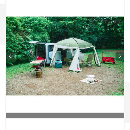
スズキ ジムニー｜Suzuki Jimny
スズキ｜Suzuki
マツダ｜Mazda
マツダ ロードスター｜Mazda Roadster
1/20
L
o