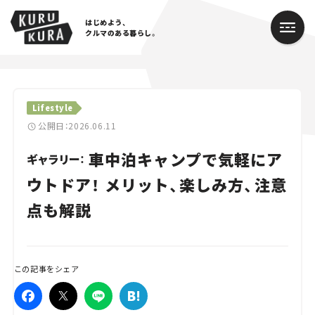
はじめよう、
クルマのある暮らし。
カテゴリ
Lifestyle
Cars
公開日：2026.06.11
車中泊キャンプで気軽にア
Lifestyle
ギャラリー：
ウトドア！ メリット、楽しみ方、注意
Traffic
点も解説
Special
Series
この記事をシェア
Campaign
人気のハッシュタグ