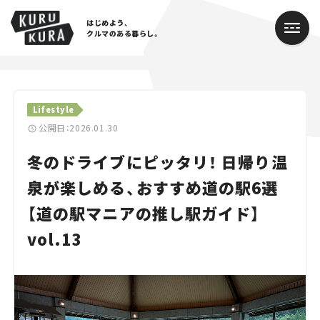
はじめよう、
クルマのある暮らし。
カテゴリ
Lifestyle
Cars
公開日：2026.01.30
冬のドライブにピッタリ！ 日帰り温
Lifestyle
泉が楽しめる、おすすめ道の駅6選
Traffic
【道の駅マニアの推し駅ガイド】
Special
vol.13
Series
Campaign
人気のハッシュタグ