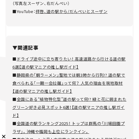
（写真左スーザン、右だんぺい）
■YouTube：
拝啓、道の駅から/だんぺいとスーザン
メルマガ登録
▼関連記事
■
ドライブ途中に立ち寄りたい！ 高速道路から行ける道の駅
6選【道の駅マニアの推し駅ガイド】
KURU KURAについて
広告掲載
プライバシーポリシー
採用情報
■
静岡県の「朝ラーメン」聖地では朝3時から行列!? 道の駅で
FAQ
食べられる「一期一会拉麺」って何？ 人気の理由を現地取材
【道の駅マニアの推し駅ガイド】
follow us
■
全国にある“植物特化型”道の駅って何!? 緑と花に囲まれた
グリーン好き必見スポット6選！【道の駅マニアの推し駅ガイ
ド】
■
全国道の駅ランキング2025！ トップは群馬の「川場田園プ
ラザ」。沖縄や福岡も上位にランクイン。