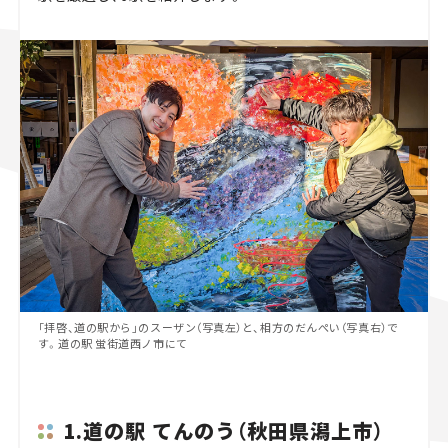
「拝啓、道の駅から」のスーザン（写真左）と、相方のだんぺい（写真右）で
す。道の駅 蛍街道西ノ市にて
1.道の駅 てんのう（秋田県潟上市）