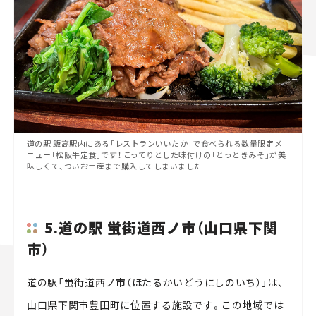
道の駅 飯高駅内にある「レストランいいたか」で食べられる数量限定メ
ニュー「松阪牛定食」です！ こってりとした味付けの「とっときみそ」が美
味しくて、ついお土産まで購入してしまいました
5.道の駅 蛍街道西ノ市（山口県下関
市）
道の駅「蛍街道西ノ市（ほたるかいどうにしのいち）」は、
山口県下関市豊田町に位置する施設です。この地域では