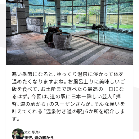
スズキ ジムニー｜Suzuki Jimny
スズキ｜Suzuki
マツダ｜Mazda
マツダ ロードスター｜Mazda Roadster
寒い季節になると、ゆっくり温泉に浸かって体を
温めたくなりますよね。お風呂上りに美味しいご
飯を食べて、お土産まで選べたら最高の一日にな
るはず。今回は、道の駅に日本一詳しい芸人「拝
啓、道の駅から」のスーザンさんが、そんな願いを
叶えてくれる「温泉付き道の駅」6か所を紹介しま
す。
文と写真=
拝啓、道の駅から