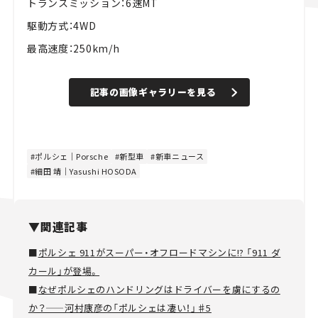
トランスミッション：6速MT
駆動方式：4WD
最高速度：250km/h
記事の画像ギャラリーを見る
ポルシェ｜Porsche
新型車
新車ニュース
細田 靖｜Yasushi HOSODA
▼関連記事
■
ポルシェ 911がスーパー・オフロードマシンに!? 「911 ダ
カール」が登場。
■
なぜポルシェのハンドリングはドライバーを虜にするの
か？——河村康彦の「ポルシェは凄い！」♯5