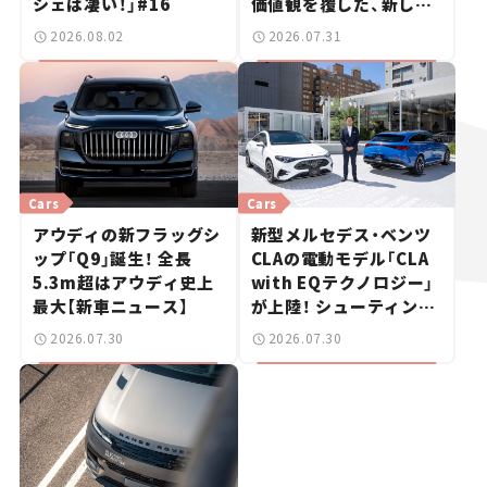
シェは凄い！」#16
価値観を覆した、新しい
ポルシェの走り。
2026.08.02
2026.07.31
Cars
Cars
アウディの新フラッグシ
新型メルセデス・ベンツ
ップ「Q9」誕生！ 全長
CLAの電動モデル「CLA
5.3m超はアウディ史上
with EQテクノロジー」
最大【新車ニュース】
が上陸！ シューティング
ブレークも発売【新車ニ
2026.07.30
2026.07.30
ュース】