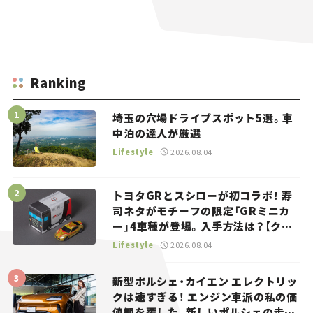
Ranking
埼玉の穴場ドライブスポット5選。車
中泊の達人が厳選
Lifestyle
2026.08.04
トヨタGRとスシローが初コラボ！ 寿
司ネタがモチーフの限定「GRミニカ
ー」4車種が登場。入手方法は？【クル
マとホビー】
Lifestyle
2026.08.04
新型ポルシェ・カイエン エレクトリッ
クは速すぎる！ エンジン車派の私の価
値観を覆した、新しいポルシェの走