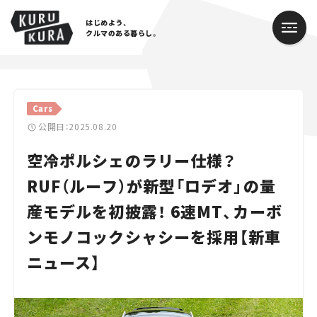
はじめよう、
クルマのある暮らし。
カテゴリ
Cars
Cars
公開日：2025.08.20
空冷ポルシェのラリー仕様？
Lifestyle
RUF（ルーフ）が新型「ロデオ」の量
Traffic
産モデルを初披露！ 6速MT、カーボ
Special
ンモノコックシャシーを採用【新車
Series
ニュース】
Campaign
人気のハッシュタグ