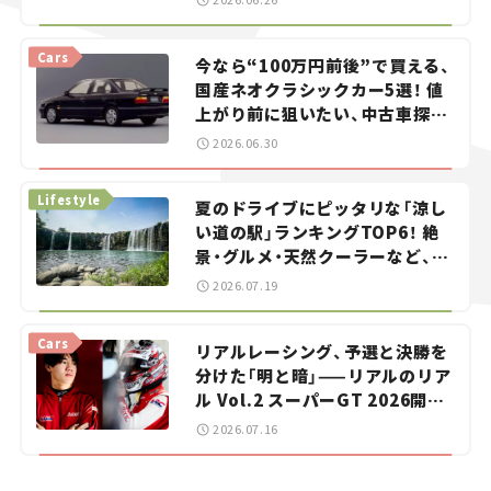
Cars
今なら“100万円前後”で買える、
国産ネオクラシックカー5選！ 値
上がり前に狙いたい、中古車探し
をお手伝い――ちょっとイケてるマ
2026.06.30
イカー選び #02
Lifestyle
夏のドライブにピッタリな「涼し
い道の駅」ランキングTOP6！ 絶
景・グルメ・天然クーラーなど、避
暑におすすめのスポットを紹介
2026.07.19
【道の駅マニアの推し駅ガイド】
vol.15
Cars
リアルレーシング、予選と決勝を
分けた「明と暗」——リアルのリア
ル Vol.2 スーパーGT 2026開幕
戦 岡山国際サーキット
2026.07.16