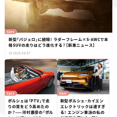
Cars
新型「パジェロ」に続報！ ラダーフレーム×S-AWCで本
格SUVの走りはどう進化する？【新車ニュース】
2026.08.07
Cars
Cars
ポルシェは「PTV」で走
新型ポルシェ・カイエン
りの質をどう高めたの
エレクトリックは速すぎ
か？——河村康彦の「ポル
る！ エンジン車派の私の