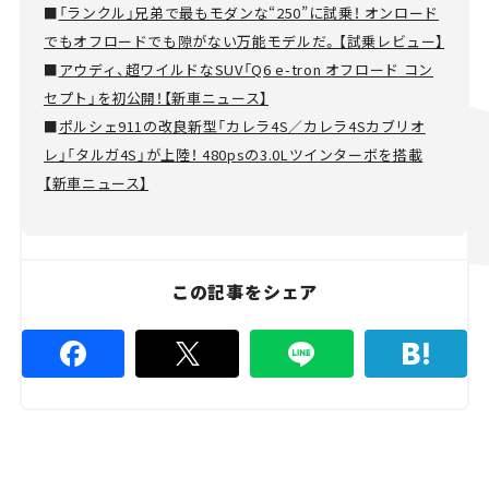
■
「ランクル」兄弟で最もモダンな“250”に試乗！ オンロード
でもオフロードでも隙がない万能モデルだ。【試乗レビュー】
■
アウディ、超ワイルドなSUV「Q6 e-tron オフロード コン
セプト」を初公開！【新車ニュース】
■
ポルシェ911の改良新型「カレラ4S／カレラ4Sカブリオ
レ」「タルガ4S」が上陸！ 480psの3.0Lツインターボを搭載
【新車ニュース】
この記事をシェア