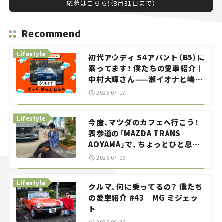
応募はこちら！（8月31日まで）
Recommend
Lifestyle
初代アウディ S4アバント（B5）に
乗ってます！ 僕たちの愛車紹介｜
中村大輝さん——瀬イオナと嶋田
智之の「クルマでざっくばらんば
2026.07.17
らん！」＃20
Lifestyle
今度、マツダのカフェへ行こう！
表参道の「MAZDA TRANS
AOYAMA」で、ちょっとひと息。
——連載｜CCGとクルマでどうす
2026.07.06
る？＜第13回＞
Lifestyle
クルマ、何に乗ってるの？ 僕たち
の愛車紹介 #43｜MG ミジェッ
ト
2026.06.26