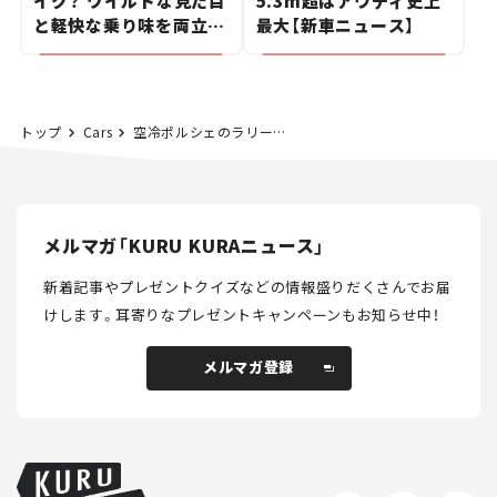
イク？ ワイルドな見た目
5.3m超はアウディ史上
と軽快な乗り味を両立し
最大【新車ニュース】
た400ccフラットトラッ
カー【試乗レビュー】
トップ
Cars
空冷ポルシェのラリー仕様？ RUF（ルーフ）が新型「ロデオ」の量産モデルを初披露！ 6速MT、カーボンモノコックシャシーを採用【新車ニュース】
メルマガ「KURU KURAニュース」
新着記事やプレゼントクイズなどの情報盛りだくさんでお届
けします。
耳寄りなプレゼントキャンペーンもお知らせ中！
メルマガ登録
メルマガ登録