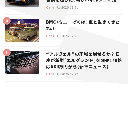
り。
Cars
2026.07.31
BMC・ミニ｜ぼくは、車と生きてきた
#27
Cars
2026.07.21
“アルヴェル”の牙城を崩せるか？ 日
産が新型「エルグランド」を発売！ 価格
は689万円から【新車ニュース】
Cars
2026.07.22