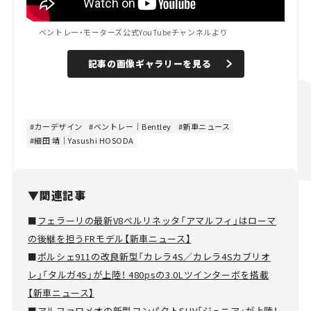
ベントレー・モーターズ公式YouTubeチャンネルより
記事の画像ギャラリーを見る
カーデザイン
ベントレー｜Bentley
新車ニュース
細田 靖｜Yasushi HOSODA
▼関連記事
■
フェラーリの最新V8ベルリネッタ「アマルフィ」はローマ
の後継を担うFRモデル【新車ニュース】
■
ポルシェ911の改良新型「カレラ4S／カレラ4Sカブリオ
レ」「タルガ4S」が上陸！ 480psの3.0Lツインターボを搭載
【新車ニュース】
■
アルファロメオの新型コンパクトSUV「ジュニア」が上陸！