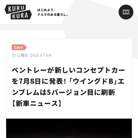
はじめよう、
クルマのある暮らし。
カテゴリ
Cars
Cars
公開日：2025.07.04
ベントレーが新しいコンセプトカー
Lifestyle
を7月8日に発表！ 「ウイングドB」エ
Traffic
ンブレムは5バージョン目に刷新
Special
【新車ニュース】
Series
Campaign
人気のハッシュタグ