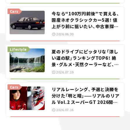
Cars
今なら“100万円前後”で買える、
国産ネオクラシックカー5選！ 値
上がり前に狙いたい、中古車探し
をお手伝い――ちょっとイケてるマ
2026.06.30
イカー選び #02
Lifestyle
夏のドライブにピッタリな「涼し
い道の駅」ランキングTOP6！ 絶
景・グルメ・天然クーラーなど、避
暑におすすめのスポットを紹介
2026.07.19
【道の駅マニアの推し駅ガイド】
vol.15
Cars
リアルレーシング、予選と決勝を
分けた「明と暗」——リアルのリア
ル Vol.2 スーパーGT 2026開幕
戦 岡山国際サーキット
2026.07.16