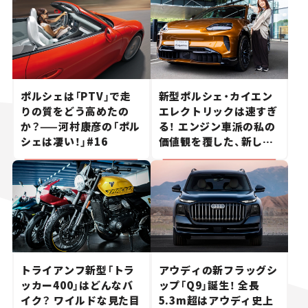
ポルシェは「PTV」で走
新型ポルシェ・カイエン
りの質をどう高めたの
エレクトリックは速すぎ
か？——河村康彦の「ポル
る！ エンジン車派の私の
シェは凄い！」#16
価値観を覆した、新しい
ポルシェの走り。
トライアンフ新型「トラ
アウディの新フラッグシ
ッカー400」はどんなバ
ップ「Q9」誕生！ 全長
イク？ ワイルドな見た目
5.3m超はアウディ史上