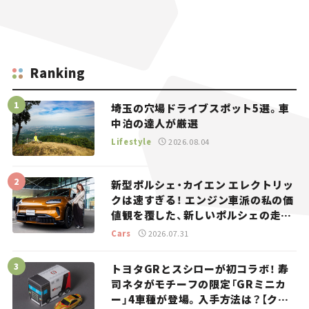
Ranking
埼玉の穴場ドライブスポット5選。車
中泊の達人が厳選
Lifestyle
2026.08.04
新型ポルシェ・カイエン エレクトリッ
クは速すぎる！ エンジン車派の私の価
値観を覆した、新しいポルシェの走
り。
Cars
2026.07.31
トヨタGRとスシローが初コラボ！ 寿
司ネタがモチーフの限定「GRミニカ
ー」4車種が登場。入手方法は？【クル