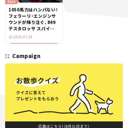
Cars
1050馬力はハンパない！
フェラーリ・エンジンサ
ウンドが降り注ぐ、849
テスタロッサ スパイダ
ーに試乗。
2026.07.29
Campaign
応募はこちら！（8月31日まで）