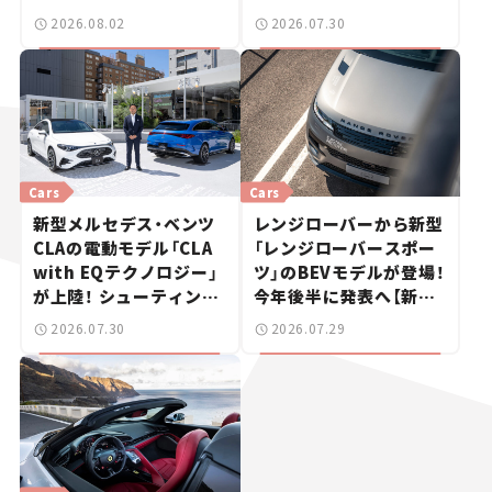
2026.08.02
2026.07.30
Cars
Cars
新型メルセデス・ベンツ
レンジローバーから新型
CLAの電動モデル「CLA
「レンジローバースポー
with EQテクノロジー」
ツ」のBEVモデルが登場！
が上陸！ シューティング
今年後半に発表へ【新車
ブレークも発売【新車ニ
ニュース】
2026.07.30
2026.07.29
ュース】