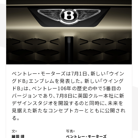
スズキ ジムニー｜Suzuki Jimny
スズキ｜Suzuki
マツダ｜Mazda
マツダ ロードスター｜Mazda Roadster
ベントレー・モーターズは7月1日、新しい「ウイン
グドB」エンブレムを発表した。新しい「ウイング
ドB」は、ベントレー106年の歴史の中で5番目の
バージョンであり、7月8日に英国クルー本社に新
デザインスタジオを開設するのと同時に、未来を
見据えた新たなコンセプトカーとともに公開され
る。
文=
写真=
細田 靖
ベントレー・モーターズ