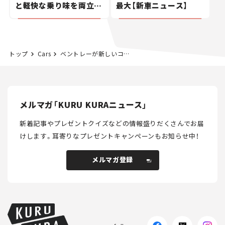
と軽快な乗り味を両立し
最大【新車ニュース】
た400ccフラットトラッ
カー【試乗レビュー】
トップ
Cars
ベントレーが新しいコンセプトカーを7月8日に発表！ 「ウイングドB」エンブレムは5バージョン目に刷新【新車ニュース】
メルマガ「KURU KURAニュース」
新着記事やプレゼントクイズなどの情報盛りだくさんでお届
けします。
耳寄りなプレゼントキャンペーンもお知らせ中！
メルマガ登録
メルマガ登録