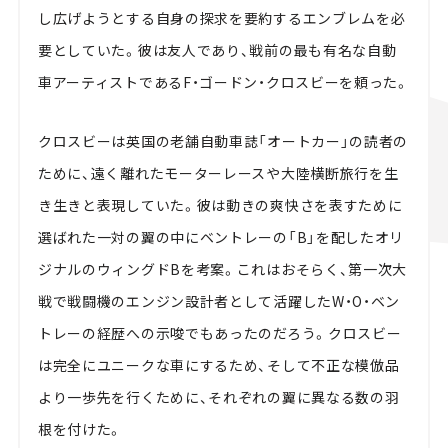
し広げようとする自身の探求を要約するエンブレムを必
要としていた。彼は友人であり、戦前の最も有名な自動
車アーティストであるF・ゴードン・クロスビーを頼った。
クロスビーは英国の老舗自動車誌「オートカー」の読者の
ために、遠く離れたモーターレースや大陸横断旅行を生
き生きと表現していた。彼は動きの爽快さを表すために
選ばれた一対の翼の中にベントレーの「B」を配したオリ
ジナルのウィングドBを考案。これはおそらく、第一次大
戦で戦闘機のエンジン設計者として活躍したW・O・ベン
トレーの経歴への示唆でもあったのだろう。クロスビー
は完全にユニークな車にするため、そして不正な模倣品
より一歩先を行くために、それぞれの翼に異なる数の羽
根を付けた。