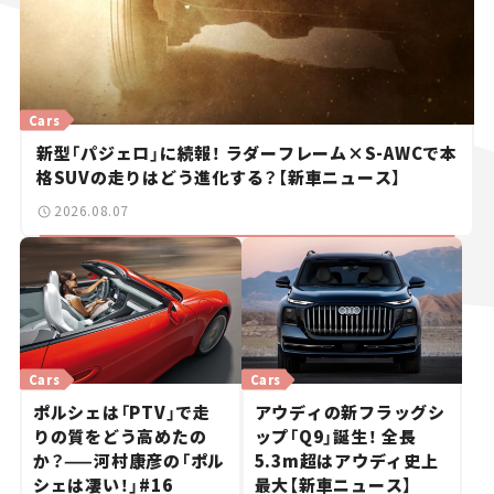
Cars
新型「パジェロ」に続報！ ラダーフレーム×S-AWCで本
格SUVの走りはどう進化する？【新車ニュース】
2026.08.07
Cars
Cars
ポルシェは「PTV」で走
アウディの新フラッグシ
りの質をどう高めたの
ップ「Q9」誕生！ 全長
か？——河村康彦の「ポル
5.3m超はアウディ史上
シェは凄い！」#16
最大【新車ニュース】