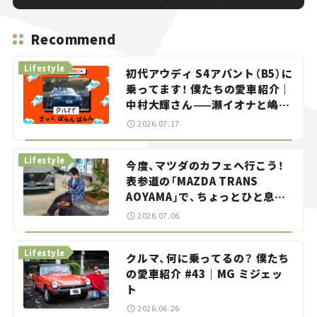
Recommend
Lifestyle
初代アウディ S4アバント（B5）に
乗ってます！ 僕たちの愛車紹介｜
中村大輝さん——瀬イオナと嶋田
智之の「クルマでざっくばらんば
2026.07.17
らん！」＃20
Lifestyle
今度、マツダのカフェへ行こう！
表参道の「MAZDA TRANS
AOYAMA」で、ちょっとひと息。
——連載｜CCGとクルマでどうす
2026.07.06
る？＜第13回＞
Lifestyle
クルマ、何に乗ってるの？ 僕たち
の愛車紹介 #43｜MG ミジェッ
ト
2026.06.26