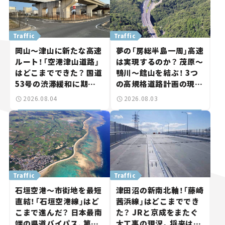
Traffic
Traffic
岡山～津山に新たな高速
夢の「房総半島一周」高速
ルート！「空港津山道路」
は実現するのか？ 茂原～
はどこまでできた？ 国道
鴨川～館山を結ぶ！ 3つ
53号の渋滞緩和に期待。
の高規格道路計画の現
岡山市側でも動きが【い
状。「館山鴨川道路」で検
2026.08.04
2026.08.03
ま気になる道路計画】
討進む【いま気になる道
路計画】
Traffic
Traffic
石垣空港～市街地を最短
津田沼の新南北軸！「藤崎
直結！「石垣空港線」はど
茜浜線」はどこまででき
こまで進んだ？ 日本最南
た？ JRと京成をまたぐ
端の県道バイパス、第2
大工事の現況。将来は