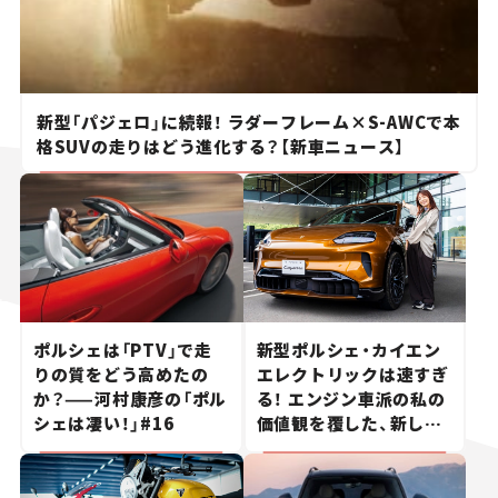
新型「パジェロ」に続報！ ラダーフレーム×S-AWCで本
格SUVの走りはどう進化する？【新車ニュース】
ポルシェは「PTV」で走
新型ポルシェ・カイエン
りの質をどう高めたの
エレクトリックは速すぎ
か？——河村康彦の「ポル
る！ エンジン車派の私の
シェは凄い！」#16
価値観を覆した、新しい
ポルシェの走り。