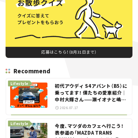
応募はこちら！（8月31日まで）
Recommend
Lifestyle
初代アウディ S4アバント（B5）に
乗ってます！ 僕たちの愛車紹介｜
中村大輝さん——瀬イオナと嶋田
智之の「クルマでざっくばらんば
2026.07.17
らん！」＃20
Lifestyle
今度、マツダのカフェへ行こう！
表参道の「MAZDA TRANS