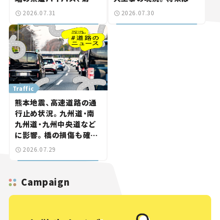
工区も延伸開通 【いま気
「習志野～鎌ケ谷」を最短
2026.07.31
2026.07.30
になる道路計画】
直結【いま気になる道路
計画】
Traffic
熊本地震、高速道路の通
行止め状況。九州道・南
九州道・九州中央道など
に影響。橋の損傷も確認
【道路のニュース】
2026.07.29
Campaign