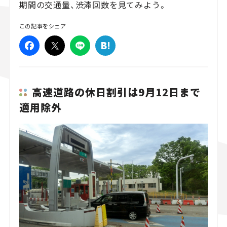
期間の交通量、渋滞回数を見てみよう。
スズキ ジムニー｜Suzuki Jimny
スズキ｜Suzuki
この記事をシェア
マツダ｜Mazda
マツダ ロードスター｜Mazda Roadster
高速道路の休日割引は9月12日まで
適用除外