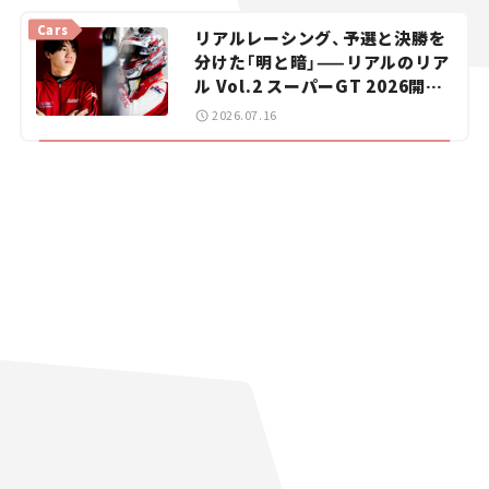
vol.15
Cars
リアルレーシング、予選と決勝を
分けた「明と暗」——リアルのリア
ル Vol.2 スーパーGT 2026開幕
戦 岡山国際サーキット
2026.07.16