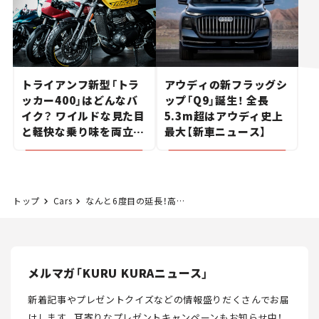
トライアンフ新型「トラ
アウディの新フラッグシ
ッカー400」はどんなバ
ップ「Q9」誕生！ 全長
イク？ ワイルドな見た目
5.3m超はアウディ史上
と軽快な乗り味を両立し
最大【新車ニュース】
た400ccフラットトラッ
カー【試乗レビュー】
トップ
Cars
なんと6度目の延長！高速道路の休日割引中止が9月12日までに。効果はあるの？
メルマガ「KURU KURAニュース」
新着記事やプレゼントクイズなどの情報盛りだくさんでお届
けします。
耳寄りなプレゼントキャンペーンもお知らせ中！