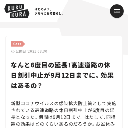
はじめよう、
クルマのある暮らし。
カテゴリ
Cars
Cars
公開日：2021.08.30
なんと6度目の延長！高速道路の休
Lifestyle
日割引中止が9月12日までに。効果
Traffic
はあるの？
Special
新型コロナウイルスの感染拡大防止策として実施
Series
されている高速道路の休日割引中止が6度目の延
長となった。期間は9月12日まで。はたして、同措
Campaign
置の効果はどのくらいあるのだろうか。お盆休み
人気のハッシュタグ