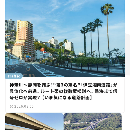
Traffic
神奈川～静岡を結ぶ！“第3の東名”「伊豆湘南道路」が
具体化へ前進。ルート帯の複数案検討へ。熱海まで信
号ゼロが実現？ 【いま気になる道路計画】
2026.08.05