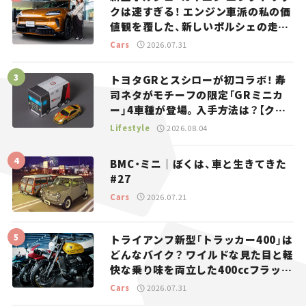
クは速すぎる！ エンジン車派の私の価
値観を覆した、新しいポルシェの走
り。
Cars
2026.07.31
トヨタGRとスシローが初コラボ！ 寿
司ネタがモチーフの限定「GRミニカ
ー」4車種が登場。入手方法は？【クル
マとホビー】
Lifestyle
2026.08.04
BMC・ミニ｜ぼくは、車と生きてきた
#27
Cars
2026.07.21
トライアンフ新型「トラッカー400」は
どんなバイク？ ワイルドな見た目と軽
快な乗り味を両立した400ccフラット
トラッカー【試乗レビュー】
Cars
2026.07.31