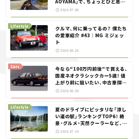
AOYAMA」で、ちょっとひと息。
——連載｜CCGとクルマでどうす
2026.07.06
る？＜第13回＞
Lifestyle
クルマ、何に乗ってるの？ 僕たち
の愛車紹介 #43｜MG ミジェッ
ト
2026.06.26
Cars
今なら“100万円前後”で買える、
国産ネオクラシックカー5選！ 値
上がり前に狙いたい、中古車探し
をお手伝い――ちょっとイケてるマ
2026.06.30
イカー選び #02
Lifestyle
夏のドライブにピッタリな「涼し
い道の駅」ランキングTOP6！ 絶
景・グルメ・天然クーラーなど、避
暑におすすめのスポットを紹介
2026.07.19
【道の駅マニアの推し駅ガイド】